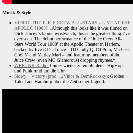
Musik & Style
VIDEO: THE JUICE CREW ALL-STARS – LIVE AT THE
APOLLO [1988]:
„Although this looks like it was filmed on
Dick Tracey‘s bionic wristwatch, this is the greatest thing I’ve
ever seen. The debut performance of the ‘Juice Crew All-
Stars World Tour 1988′ at the Apollo Theater in Harlem,
backed by five DJ’s at once – DJ Chilly Q, DJ Polo, Mr. Cee,
Cool V and Marley Marl – and featuring members of the
Juice Crew (even MC Glamorous) dropping rhymes.“
WEFUNK Radio:
Immer wieder zu empfehlen – HipHop
und Funk rund um die Uhr.
Slowy – Victory (prod. 12Vince & DemRocksky):
Großes
Talent aus Hamburg über die Zeit seiner Jugend.