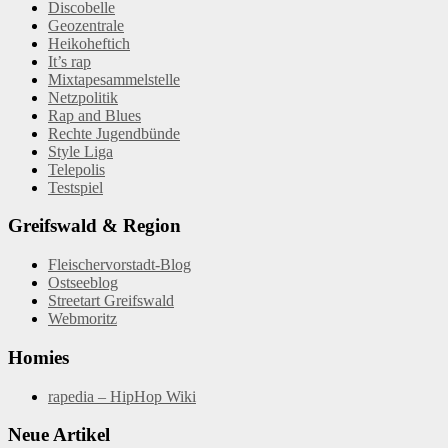
Discobelle
Geozentrale
Heikoheftich
It’s rap
Mixtapesammelstelle
Netzpolitik
Rap and Blues
Rechte Jugendbünde
Style Liga
Telepolis
Testspiel
Greifswald & Region
Fleischervorstadt-Blog
Ostseeblog
Streetart Greifswald
Webmoritz
Homies
rapedia – HipHop Wiki
Neue Artikel