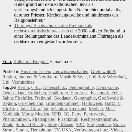
Hintergrund auf dem katholischen, teils als
verfassungsfeindlich eingestuften Nachrichtenportal aktiv,
darunter Priester, Kirchenangestellte und mindestens ein
Religionslehrer.“
Thüringer Staatsschutz stufte Freibund als
rechtsextremistisch/rassistisch ein:
2008 soll der Freibund in
einer Stellungnahme des Landeskriminalamt Thüringen als
rechtsextrem eingestuft worden sein.
—
Foto:
Katharina Bregulla
// pixelio.de
Posted in
Aus dem Leben
,
Geowissenschaften
,
Greifswald &
Region
,
Internet & Nerdkram
,
Musik & Style
,
Politik & Wirtschaft
,
Uni
,
Vermischtes
Tagged
Berlin
,
CSU
,
Datenschutz
,
Demographie
,
Demokratie
,
Deutschland
,
Erdbeben
,
Ernährung
,
Eurokrise
,
Facebook
,
Feine
Sahne Fischfilet
,
Freibund
,
Geodaten
,
Geographie
,
Greifswald &
Region
,
Griechenland
,
Grundeinkommen
,
Halloween
,
Hartz IV
,
HipHop
,
Juice Crew
,
Junge Union
,
kreuz.net
,
Medien
,
Meer
,
Mobilität
,
Moritz Medien
,
NPD
,
O2
,
Party
,
Petruswerk
,
Phantominseln
,
Piratenpartei
,
Plastikmüll
,
Rechtsextremismus
,
Rente
,
Scripted Reality
,
Slowy Mosen
,
SPD
,
Stolpersteine
,
Straze
,
Strom
,
Studie
,
Tierhaltung
,
TV
,
USA
,
Verfassungsschutz
,
Video
,