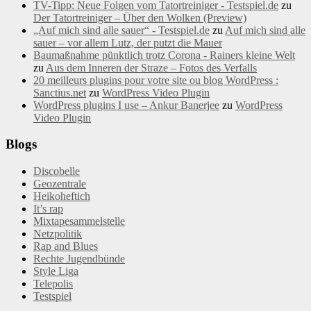
TV-Tipp: Neue Folgen vom Tatortreiniger - Testspiel.de
zu
Der Tatortreiniger – Über den Wolken (Preview)
„Auf mich sind alle sauer“ - Testspiel.de
zu
Auf mich sind alle
sauer – vor allem Lutz, der putzt die Mauer
Baumaßnahme pünktlich trotz Corona - Rainers kleine Welt
zu
Aus dem Inneren der Straze – Fotos des Verfalls
20 meilleurs plugins pour votre site ou blog WordPress :
Sanctius.net
zu
WordPress Video Plugin
WordPress plugins I use – Ankur Banerjee
zu
WordPress
Video Plugin
Blogs
Discobelle
Geozentrale
Heikoheftich
It’s rap
Mixtapesammelstelle
Netzpolitik
Rap and Blues
Rechte Jugendbünde
Style Liga
Telepolis
Testspiel