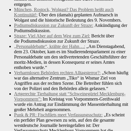
entgegen.
München, Rostock, Wolgast? Das Problem heißt auch
Kontinuität!:
Über den (damals) geplanten Aufmarsch in
Wolgast und die historische Bedeutung des 9. Novembers.
Podiumsdiskussion zur Zukunft der Straze:
Ankündigung der
Podiumsdiskussion.
Straze: Viel Aber auf dem Weg zum Ziel:
Bericht über
die Podiumsdiskussion zur Zukunft der Straze.
„Personaldebatte“, krähte der Hahn…:
„Am Dienstagabend,
dem 23. Oktober, kam es im Studierendenparlament zu einer
Personaldebatte um den stellvertretenden Geschäftsführer der
moritz-Medien, in dessen Konsequenz er seines Amtes
enthoben wurde.“
Verharmlosen Behörden rechten Alltagsterror?:
„Schon häufig
war das alternative Zentrum „Tiko“ in Wismar Ziel von
Angriffen aus der rechten Szene. Die Betreiber fühlen sich
von der Polizei und den Behörden allein gelassen.“
Artgerechte Tierhaltung statt “Schweinegürtel Mecklenburg-
Vorpommern”:
Im Kreistag von Vorpommern-Greifswald
wurde ein Antrag zur Eindämmung der Massentierhaltung mit
großer Mehrheit angenommen.
Punk & PR: Fischfilets meet Verfassungsschutz:
„Es scheint
ein perfider Plan gewesen zu sein, auf den die gesamte
westdeutsche Journaille hereingefallen ist: Der
Verfassungsschutz Mecklenburg-Vorpommern hat die