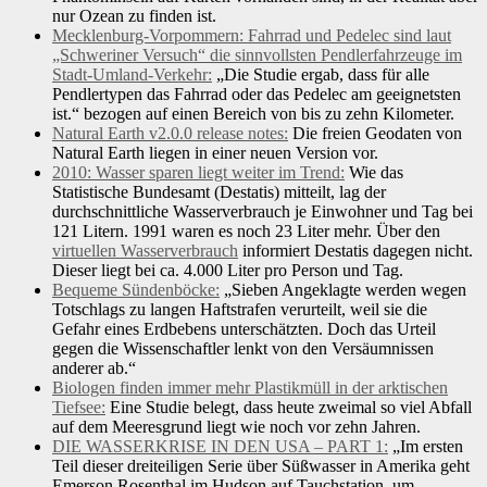
nur Ozean zu finden ist.
Mecklenburg-Vorpommern: Fahrrad und Pedelec sind laut
„Schweriner Versuch“ die sinnvollsten Pendlerfahrzeuge im
Stadt-Umland-Verkehr:
„Die Studie ergab, dass für alle
Pendlertypen das Fahrrad oder das Pedelec am geeignetsten
ist.“ bezogen auf einen Bereich von bis zu zehn Kilometer.
Natural Earth v2.0.0 release notes:
Die freien Geodaten von
Natural Earth liegen in einer neuen Version vor.
2010: Wasser sparen liegt weiter im Trend:
Wie das
Statistische Bundesamt (Destatis) mitteilt, lag der
durchschnittliche Wasserverbrauch je Einwohner und Tag bei
121 Litern. 1991 waren es noch 23 Liter mehr. Über den
virtuellen Wasserverbrauch
informiert Destatis dagegen nicht.
Dieser liegt bei ca. 4.000 Liter pro Person und Tag.
Bequeme Sündenböcke:
„Sieben Angeklagte werden wegen
Totschlags zu langen Haftstrafen verurteilt, weil sie die
Gefahr eines Erdbebens unterschätzten. Doch das Urteil
gegen die Wissenschaftler lenkt von den Versäumnissen
anderer ab.“
Biologen finden immer mehr Plastikmüll in der arktischen
Tiefsee:
Eine Studie belegt, dass heute zweimal so viel Abfall
auf dem Meeresgrund liegt wie noch vor zehn Jahren.
DIE WASSERKRISE IN DEN USA – PART 1:
„Im ersten
Teil dieser dreiteiligen Serie über Süßwasser in Amerika geht
Emerson Rosenthal im Hudson auf Tauchstation, um