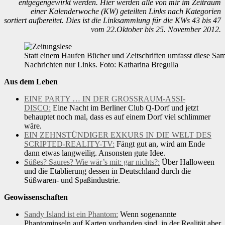
entgegengewirkt werden. Hier werden alle von mir im Zeitraum
einer Kalenderwoche (KW) geteilten Links nach Kategorien
sortiert aufbereitet. Dies ist die Linksammlung für die KWs 43 bis 47
vom 22.Oktober bis 25. November 2012.
Statt einem Haufen Bücher und Zeitschriften umfasst diese Sam
Nachrichten nur Links. Foto: Katharina Bregulla
Aus dem Leben
EINE PARTY … IN DER GROSSRAUM-ASSI-
DISCO:
Eine Nacht im Berliner Club Q-Dorf und jetzt
behauptet noch mal, dass es auf einem Dorf viel schlimmer
wäre.
EIN ZEHNSTÜNDIGER EXKURS IN DIE WELT DES
SCRIPTED-REALITY-TV:
Fängt gut an, wird am Ende
dann etwas langweilig. Ansonsten gute Idee.
Süßes? Saures? Wie wär’s mit: gar nichts?:
Über Halloween
und die Etablierung dessen in Deutschland durch die
Süßwaren- und Spaßindustrie.
Geowissenschaften
Sandy Island ist ein Phantom:
Wenn sogenannte
Phantominseln auf Karten vorhanden sind, in der Realität aber