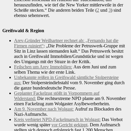
herauszufinden, wie tief die New Yorker mittlerweile in der
Scheiße stecken.“ Die anderen beiden Teile (
2
und
3
) sind
ebenso sehenswert.
Greifswald & Region
Arev-Gründer Weilhartner rechnet ab: „Fernando hat die
Firmen ruiniert“
: „Die Probleme der Petruswerk-Gruppe mit
Sitz in Linz lassen niemanden kalt.“ Das Petruswerk besitzt
auch in Greifswald Immobilien/Grundstücke und ist wegen
des Umgangs mit der Straze in der Kritik.
Feilschen um Arev Immobilien:
Aus dem Juni und zum
selben Thema wie der erste Link.
Unbekannte reißen in Greifswald sämtliche Stolpersteine
aus:
Der Stolpersteindiebstahl vom 9. November ging durch
die ganze bundesdeutsche Presse.
Geplanter Fackelzug stößt in Vorpommern auf
Widerstand:
Die rechtsextreme NPD plante am 9. November
einen Fackelzug zum Wolgaster Asylbewerberheim.
Am 9. November nach Wolgast:
Aufruf zu Blockaden des
Nazi-Aufmarschs.
Kreis verbietet NPD-Fackelmarsch in Wolgast:
Das Verbot
wurde wenig später
vor Gericht gekippt
. Dem Aufmarsch
stellten sich dennoch erfolgreich fast 1.200 Menschen