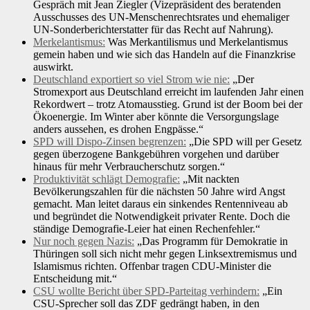
Gespräch mit Jean Ziegler (Vizepräsident des beratenden
Ausschusses des UN-Menschenrechtsrates und ehemaliger
UN-Sonderberichterstatter für das Recht auf Nahrung).
Merkelantismus:
Was Merkantilismus und Merkelantismus
gemein haben und wie sich das Handeln auf die Finanzkrise
auswirkt.
Deutschland exportiert so viel Strom wie nie:
„Der
Stromexport aus Deutschland erreicht im laufenden Jahr einen
Rekordwert – trotz Atomausstieg. Grund ist der Boom bei der
Ökoenergie. Im Winter aber könnte die Versorgungslage
anders aussehen, es drohen Engpässe.“
SPD will Dispo-Zinsen begrenzen:
„Die SPD will per Gesetz
gegen überzogene Bankgebühren vorgehen und darüber
hinaus für mehr Verbraucherschutz sorgen.“
Produktivität schlägt Demografie:
„Mit nackten
Bevölkerungszahlen für die nächsten 50 Jahre wird Angst
gemacht. Man leitet daraus ein sinkendes Rentenniveau ab
und begründet die Notwendigkeit privater Rente. Doch die
ständige Demografie-Leier hat einen Rechenfehler.“
Nur noch gegen Nazis:
„Das Programm für Demokratie in
Thüringen soll sich nicht mehr gegen Linksextremismus und
Islamismus richten. Offenbar tragen CDU-Minister die
Entscheidung mit.“
CSU wollte Bericht über SPD-Parteitag verhindern:
„Ein
CSU-Sprecher soll das ZDF gedrängt haben, in den