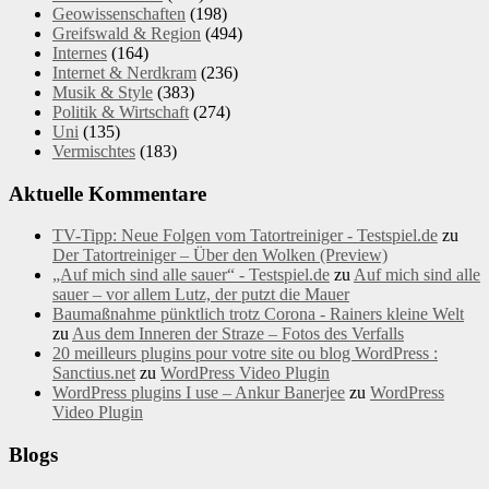
Geowissenschaften
(198)
Greifswald & Region
(494)
Internes
(164)
Internet & Nerdkram
(236)
Musik & Style
(383)
Politik & Wirtschaft
(274)
Uni
(135)
Vermischtes
(183)
Aktuelle Kommentare
TV-Tipp: Neue Folgen vom Tatortreiniger - Testspiel.de
zu
Der Tatortreiniger – Über den Wolken (Preview)
„Auf mich sind alle sauer“ - Testspiel.de
zu
Auf mich sind alle
sauer – vor allem Lutz, der putzt die Mauer
Baumaßnahme pünktlich trotz Corona - Rainers kleine Welt
zu
Aus dem Inneren der Straze – Fotos des Verfalls
20 meilleurs plugins pour votre site ou blog WordPress :
Sanctius.net
zu
WordPress Video Plugin
WordPress plugins I use – Ankur Banerjee
zu
WordPress
Video Plugin
Blogs