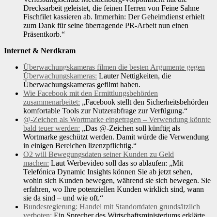
Drecksarbeit geleistet, die feinen Herren von Feine Sahne
Fischfilet kassieren ab. Immerhin: Der Geheimdienst erhielt
zum Dank für seine überragende PR-Arbeit nun einen
Präsentkorb.“
Internet & Nerdkram
Überwachungskameras filmen die besten Argumente gegen
Überwachungskameras:
Lauter Nettigkeiten, die
Überwachungskameras gefilmt haben.
Wie Facebook mit den Ermittlungsbehörden
zusammenarbeitet:
„Facebook stellt den Sicherheitsbehörden
komfortable Tools zur Nutzerabfrage zur Verfügung.“
@-Zeichen als Wortmarke eingetragen – Verwendung könnte
bald teuer werden:
„Das @-Zeichen soll künftig als
Wortmarke geschützt werden. Damit würde die Verwendung
in einigen Bereichen lizenzpflichtig.“
O2 will Bewegungsdaten seiner Kunden zu Geld
machen:
Laut Werbevideo soll das so ablaufen: „Mit
Telefónica Dynamic Insights können Sie ab jetzt sehen,
wohin sich Kunden bewegen, während sie sich bewegen. Sie
erfahren, wo Ihre potenziellen Kunden wirklich sind, wann
sie da sind – und wie oft.“
Bundesregierung: Handel mit Standortdaten grundsätzlich
verboten:
Ein Sprecher des Wirtschaftsministeriums erklärte