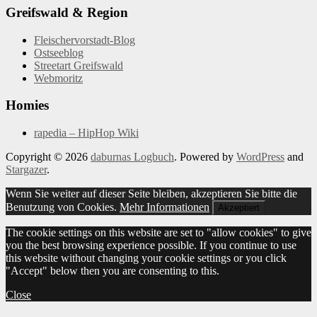
Greifswald & Region
Fleischervorstadt-Blog
Ostseeblog
Streetart Greifswald
Webmoritz
Homies
rapedia – HipHop Wiki
Copyright © 2026
daburnas Logbuch
. Powered by
WordPress
and
Stargazer
.
Wenn Sie weiter auf dieser Seite bleiben, akzeptieren Sie bitte die
Benutzung von Cookies.
Mehr Informationen
Akzeptiert
The cookie settings on this website are set to "allow cookies" to give
you the best browsing experience possible. If you continue to use
this website without changing your cookie settings or you click
"Accept" below then you are consenting to this.
Close