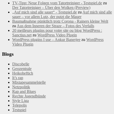
TV-Tipp: Neue Folgen vom Tatortreiniger - Testspiel.de
zu
Der Tatortreiniger – Über den Wolken (Preview)
„Auf mich sind alle sauer“ - Testspiel.de
zu
Auf mich sind alle
sauer – vor allem Lutz, der putzt die Mauer
Baumaßnahme pünktlich trotz Corona - Rainers kleine Welt
zu
Aus dem Inneren der Straze – Fotos des Verfalls
20 meilleurs plugins pour votre site ou blog WordPress :
Sanctius.net
zu
WordPress Video Plugin
WordPress plugins I use – Ankur Banerjee
zu
WordPress
Video Plugin
Blogs
Discobelle
Geozentrale
Heikoheftich
It’s rap
Mixtapesammelstelle
Netzpolitik
Rap and Blues
Rechte Jugendbünde
Style Liga
Telepolis
Testspiel