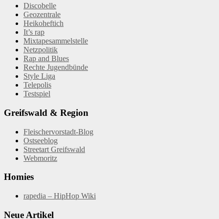
Discobelle
Geozentrale
Heikoheftich
It’s rap
Mixtapesammelstelle
Netzpolitik
Rap and Blues
Rechte Jugendbünde
Style Liga
Telepolis
Testspiel
Greifswald & Region
Fleischervorstadt-Blog
Ostseeblog
Streetart Greifswald
Webmoritz
Homies
rapedia – HipHop Wiki
Neue Artikel