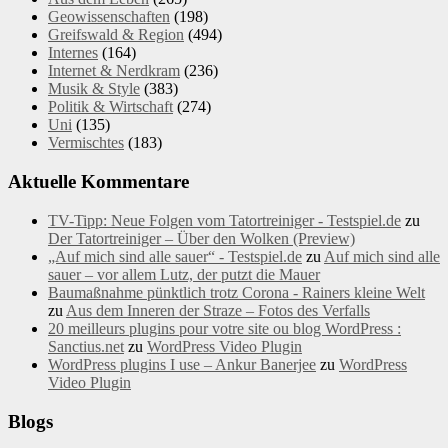
Geowissenschaften
(198)
Greifswald & Region
(494)
Internes
(164)
Internet & Nerdkram
(236)
Musik & Style
(383)
Politik & Wirtschaft
(274)
Uni
(135)
Vermischtes
(183)
Aktuelle Kommentare
TV-Tipp: Neue Folgen vom Tatortreiniger - Testspiel.de
zu
Der Tatortreiniger – Über den Wolken (Preview)
„Auf mich sind alle sauer“ - Testspiel.de
zu
Auf mich sind alle
sauer – vor allem Lutz, der putzt die Mauer
Baumaßnahme pünktlich trotz Corona - Rainers kleine Welt
zu
Aus dem Inneren der Straze – Fotos des Verfalls
20 meilleurs plugins pour votre site ou blog WordPress :
Sanctius.net
zu
WordPress Video Plugin
WordPress plugins I use – Ankur Banerjee
zu
WordPress
Video Plugin
Blogs