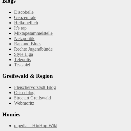
Blogs
Discobelle
Geozentrale
Heikoheftich
It’s rap
Mixtapesammelstelle
Netzpolitik
Rap and Blues
Rechte Jugendbünde
Style Liga
Telepolis
Testspiel
Greifswald & Region
Fleischervorstadt-Blog
Ostseeblog
Streetart Greifswald
Webmoritz
Homies
rapedia – HipHop Wiki