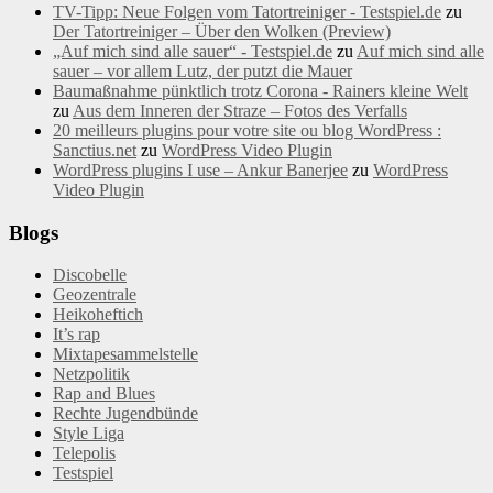
TV-Tipp: Neue Folgen vom Tatortreiniger - Testspiel.de
zu
Der Tatortreiniger – Über den Wolken (Preview)
„Auf mich sind alle sauer“ - Testspiel.de
zu
Auf mich sind alle
sauer – vor allem Lutz, der putzt die Mauer
Baumaßnahme pünktlich trotz Corona - Rainers kleine Welt
zu
Aus dem Inneren der Straze – Fotos des Verfalls
20 meilleurs plugins pour votre site ou blog WordPress :
Sanctius.net
zu
WordPress Video Plugin
WordPress plugins I use – Ankur Banerjee
zu
WordPress
Video Plugin
Blogs
Discobelle
Geozentrale
Heikoheftich
It’s rap
Mixtapesammelstelle
Netzpolitik
Rap and Blues
Rechte Jugendbünde
Style Liga
Telepolis
Testspiel