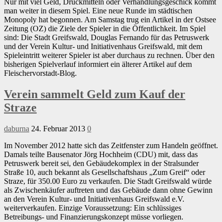
Nur mit viel Geld, Druckmitteln oder Verhandlungsgeschick kommt
man weiter in diesem Spiel. Eine neue Runde im städtischen
Monopoly hat begonnen. Am Samstag trug ein Artikel in der Ostsee
Zeitung (OZ) die Ziele der Spieler in die Öffentlichkeit. Im Spiel
sind: Die Stadt Greifswald, Douglas Fernando für das Petruswerk
und der Verein Kultur- und Initiativenhaus Greifswald, mit dem
Spieleintritt weiterer Spieler ist aber durchaus zu rechnen. Über den
bisherigen Spielverlauf informiert ein älterer Artikel auf dem
Fleischervorstadt-Blog.
Verein sammelt Geld zum Kauf der
Straze
daburna
24. Februar 2013
0
Im November 2012 hatte sich das Zeitfenster zum Handeln geöffnet.
Damals teilte Bausenator Jörg Hochheim (CDU) mit, dass das
Petruswerk bereit sei, den Gebäudekomplex in der Stralsunder
Straße 10, auch bekannt als Gesellschaftshaus „Zum Greif“ oder
Straze, für 350.00 Euro zu verkaufen. Die Stadt Greifswald würde
als Zwischenkäufer auftreten und das Gebäude dann ohne Gewinn
an den Verein Kultur- und Initiativenhaus Greifswald e.V.
weiterverkaufen. Einzige Voraussetzung: Ein schlüssiges
Betreibungs- und Finanzierungskonzept müsse vorliegen.