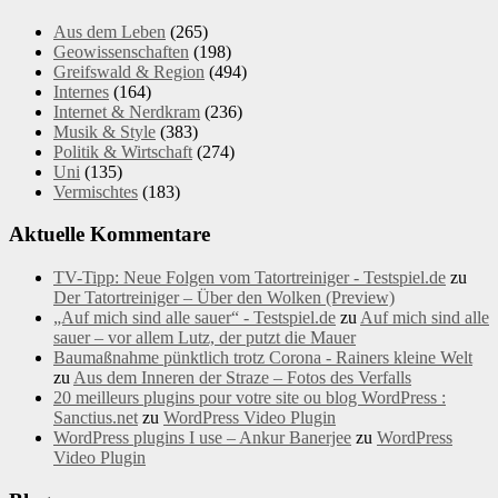
Aus dem Leben
(265)
Geowissenschaften
(198)
Greifswald & Region
(494)
Internes
(164)
Internet & Nerdkram
(236)
Musik & Style
(383)
Politik & Wirtschaft
(274)
Uni
(135)
Vermischtes
(183)
Aktuelle Kommentare
TV-Tipp: Neue Folgen vom Tatortreiniger - Testspiel.de
zu
Der Tatortreiniger – Über den Wolken (Preview)
„Auf mich sind alle sauer“ - Testspiel.de
zu
Auf mich sind alle
sauer – vor allem Lutz, der putzt die Mauer
Baumaßnahme pünktlich trotz Corona - Rainers kleine Welt
zu
Aus dem Inneren der Straze – Fotos des Verfalls
20 meilleurs plugins pour votre site ou blog WordPress :
Sanctius.net
zu
WordPress Video Plugin
WordPress plugins I use – Ankur Banerjee
zu
WordPress
Video Plugin