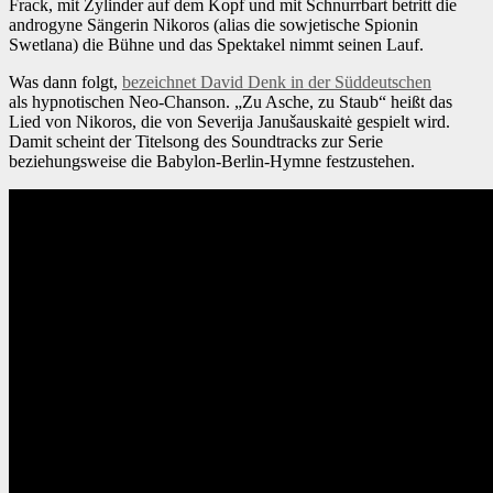
Frack, mit Zylinder auf dem Kopf und mit Schnurrbart betritt die
androgyne Sängerin Nikoros (alias die sowjetische Spionin
Swetlana) die Bühne und das Spektakel nimmt seinen Lauf.
Was dann folgt,
bezeichnet David Denk in der Süddeutschen
als hypnotischen Neo-Chanson. „Zu Asche, zu Staub“ heißt das
Lied von Nikoros, die von Severija Janušauskaitė gespielt wird.
Damit scheint der Titelsong des Soundtracks zur Serie
beziehungsweise die Babylon-Berlin-Hymne festzustehen.