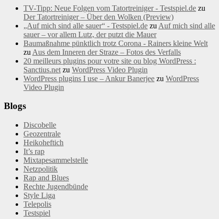
TV-Tipp: Neue Folgen vom Tatortreiniger - Testspiel.de
zu
Der Tatortreiniger – Über den Wolken (Preview)
„Auf mich sind alle sauer“ - Testspiel.de
zu
Auf mich sind alle
sauer – vor allem Lutz, der putzt die Mauer
Baumaßnahme pünktlich trotz Corona - Rainers kleine Welt
zu
Aus dem Inneren der Straze – Fotos des Verfalls
20 meilleurs plugins pour votre site ou blog WordPress :
Sanctius.net
zu
WordPress Video Plugin
WordPress plugins I use – Ankur Banerjee
zu
WordPress
Video Plugin
Blogs
Discobelle
Geozentrale
Heikoheftich
It’s rap
Mixtapesammelstelle
Netzpolitik
Rap and Blues
Rechte Jugendbünde
Style Liga
Telepolis
Testspiel