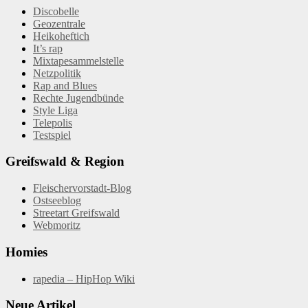
Discobelle
Geozentrale
Heikoheftich
It’s rap
Mixtapesammelstelle
Netzpolitik
Rap and Blues
Rechte Jugendbünde
Style Liga
Telepolis
Testspiel
Greifswald & Region
Fleischervorstadt-Blog
Ostseeblog
Streetart Greifswald
Webmoritz
Homies
rapedia – HipHop Wiki
Neue Artikel