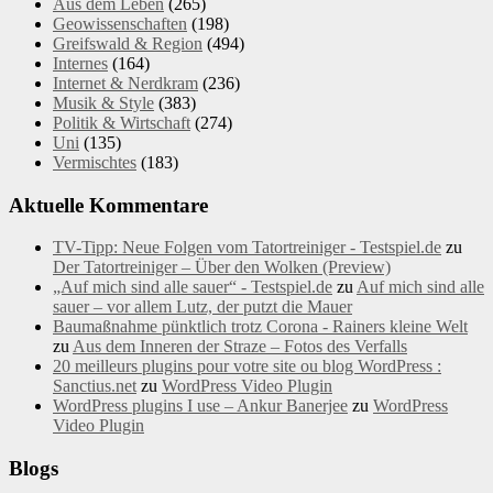
Aus dem Leben
(265)
Geowissenschaften
(198)
Greifswald & Region
(494)
Internes
(164)
Internet & Nerdkram
(236)
Musik & Style
(383)
Politik & Wirtschaft
(274)
Uni
(135)
Vermischtes
(183)
Aktuelle Kommentare
TV-Tipp: Neue Folgen vom Tatortreiniger - Testspiel.de
zu
Der Tatortreiniger – Über den Wolken (Preview)
„Auf mich sind alle sauer“ - Testspiel.de
zu
Auf mich sind alle
sauer – vor allem Lutz, der putzt die Mauer
Baumaßnahme pünktlich trotz Corona - Rainers kleine Welt
zu
Aus dem Inneren der Straze – Fotos des Verfalls
20 meilleurs plugins pour votre site ou blog WordPress :
Sanctius.net
zu
WordPress Video Plugin
WordPress plugins I use – Ankur Banerjee
zu
WordPress
Video Plugin
Blogs