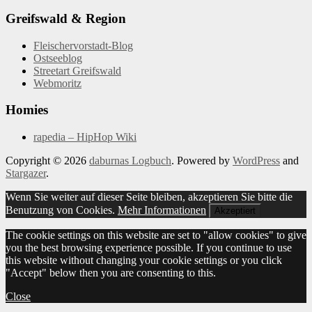
Greifswald & Region
Fleischervorstadt-Blog
Ostseeblog
Streetart Greifswald
Webmoritz
Homies
rapedia – HipHop Wiki
Copyright © 2026
daburnas Logbuch
. Powered by
WordPress
and
Stargazer
.
Wenn Sie weiter auf dieser Seite bleiben, akzeptieren Sie bitte die
Benutzung von Cookies.
Mehr Informationen
Akzeptiert
The cookie settings on this website are set to "allow cookies" to give
you the best browsing experience possible. If you continue to use
this website without changing your cookie settings or you click
"Accept" below then you are consenting to this.
Close