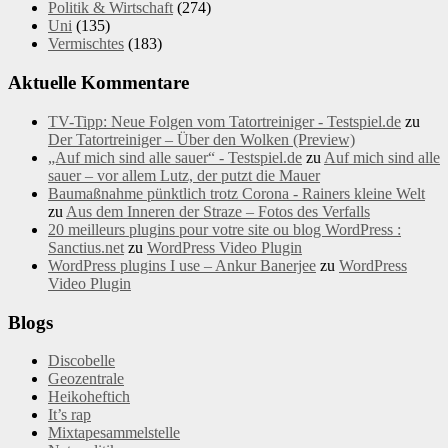
Politik & Wirtschaft
(274)
Uni
(135)
Vermischtes
(183)
Aktuelle Kommentare
TV-Tipp: Neue Folgen vom Tatortreiniger - Testspiel.de
zu
Der Tatortreiniger – Über den Wolken (Preview)
„Auf mich sind alle sauer“ - Testspiel.de
zu
Auf mich sind alle
sauer – vor allem Lutz, der putzt die Mauer
Baumaßnahme pünktlich trotz Corona - Rainers kleine Welt
zu
Aus dem Inneren der Straze – Fotos des Verfalls
20 meilleurs plugins pour votre site ou blog WordPress :
Sanctius.net
zu
WordPress Video Plugin
WordPress plugins I use – Ankur Banerjee
zu
WordPress
Video Plugin
Blogs
Discobelle
Geozentrale
Heikoheftich
It’s rap
Mixtapesammelstelle