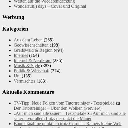
Warten auf die Wiederentdeckung
Wonderful(l) days – Cover und Original
Werbung
Kategorien
Aus dem Leben
(265)
Geowissenschaften
(198)
Greifswald & Region
(494)
Internes
(164)
Internet & Nerdkram
(236)
Musik & Style
(383)
Politik & Wirtschaft
(274)
Uni
(135)
Vermischtes
(183)
Aktuelle Kommentare
TV-Tipp: Neue Folgen vom Tatortreiniger - Testspiel.de
zu
Der Tatortreiniger – Über den Wolken (Preview)
„Auf mich sind alle sauer“ - Testspiel.de
zu
Auf mich sind alle
sauer – vor allem Lutz, der putzt die Mauer
Baumaßnahme pünktlich trotz Corona - Rainers kleine Welt