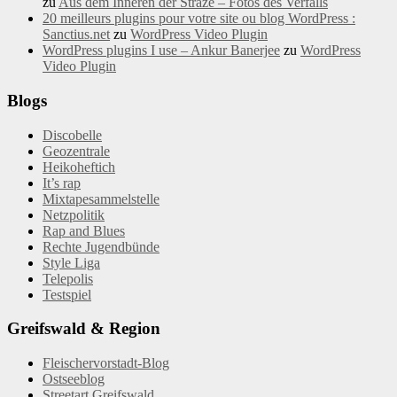
zu
Aus dem Inneren der Straze – Fotos des Verfalls
20 meilleurs plugins pour votre site ou blog WordPress :
Sanctius.net
zu
WordPress Video Plugin
WordPress plugins I use – Ankur Banerjee
zu
WordPress
Video Plugin
Blogs
Discobelle
Geozentrale
Heikoheftich
It’s rap
Mixtapesammelstelle
Netzpolitik
Rap and Blues
Rechte Jugendbünde
Style Liga
Telepolis
Testspiel
Greifswald & Region
Fleischervorstadt-Blog
Ostseeblog
Streetart Greifswald