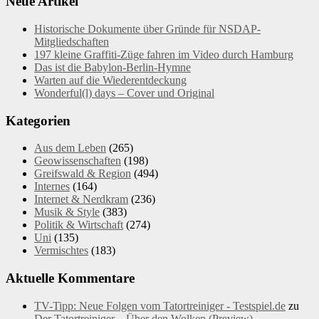
Neue Artikel
Historische Dokumente über Gründe für NSDAP-
Mitgliedschaften
197 kleine Graffiti-Züge fahren im Video durch Hamburg
Das ist die Babylon-Berlin-Hymne
Warten auf die Wiederentdeckung
Wonderful(l) days – Cover und Original
Kategorien
Aus dem Leben
(265)
Geowissenschaften
(198)
Greifswald & Region
(494)
Internes
(164)
Internet & Nerdkram
(236)
Musik & Style
(383)
Politik & Wirtschaft
(274)
Uni
(135)
Vermischtes
(183)
Aktuelle Kommentare
TV-Tipp: Neue Folgen vom Tatortreiniger - Testspiel.de
zu
Der Tatortreiniger – Über den Wolken (Preview)