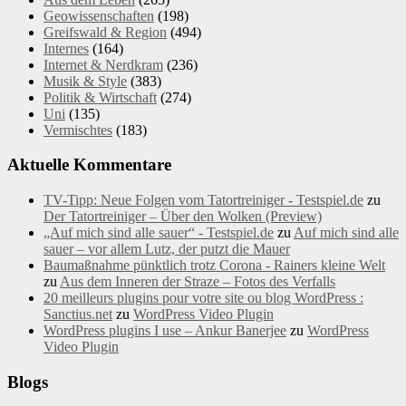
Geowissenschaften
(198)
Greifswald & Region
(494)
Internes
(164)
Internet & Nerdkram
(236)
Musik & Style
(383)
Politik & Wirtschaft
(274)
Uni
(135)
Vermischtes
(183)
Aktuelle Kommentare
TV-Tipp: Neue Folgen vom Tatortreiniger - Testspiel.de
zu
Der Tatortreiniger – Über den Wolken (Preview)
„Auf mich sind alle sauer“ - Testspiel.de
zu
Auf mich sind alle
sauer – vor allem Lutz, der putzt die Mauer
Baumaßnahme pünktlich trotz Corona - Rainers kleine Welt
zu
Aus dem Inneren der Straze – Fotos des Verfalls
20 meilleurs plugins pour votre site ou blog WordPress :
Sanctius.net
zu
WordPress Video Plugin
WordPress plugins I use – Ankur Banerjee
zu
WordPress
Video Plugin
Blogs