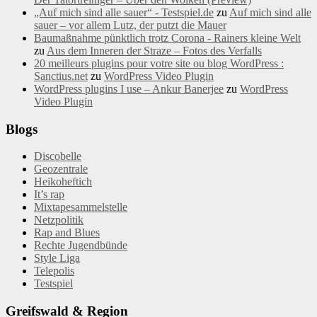
„Auf mich sind alle sauer“ - Testspiel.de
zu
Auf mich sind alle
sauer – vor allem Lutz, der putzt die Mauer
Baumaßnahme pünktlich trotz Corona - Rainers kleine Welt
zu
Aus dem Inneren der Straze – Fotos des Verfalls
20 meilleurs plugins pour votre site ou blog WordPress :
Sanctius.net
zu
WordPress Video Plugin
WordPress plugins I use – Ankur Banerjee
zu
WordPress
Video Plugin
Blogs
Discobelle
Geozentrale
Heikoheftich
It’s rap
Mixtapesammelstelle
Netzpolitik
Rap and Blues
Rechte Jugendbünde
Style Liga
Telepolis
Testspiel
Greifswald & Region