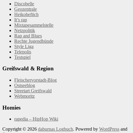
Discobelle
Geozentrale
Heikoheftich
It’s rap
Mixtapesammelstelle
Netzpolitik
Rap and Blues
Rechte Jugendbünde
Style Liga
Telepolis
Testspiel
Greifswald & Region
Fleischervorstadt-Blog
Ostseeblog
Streetart Greifswald
Webmoritz
Homies
rapedia – HipHop Wiki
Copyright © 2026
daburnas Logbuch
. Powered by
WordPress
and