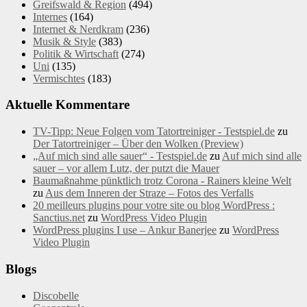
Greifswald & Region
(494)
Internes
(164)
Internet & Nerdkram
(236)
Musik & Style
(383)
Politik & Wirtschaft
(274)
Uni
(135)
Vermischtes
(183)
Aktuelle Kommentare
TV-Tipp: Neue Folgen vom Tatortreiniger - Testspiel.de
zu
Der Tatortreiniger – Über den Wolken (Preview)
„Auf mich sind alle sauer“ - Testspiel.de
zu
Auf mich sind alle
sauer – vor allem Lutz, der putzt die Mauer
Baumaßnahme pünktlich trotz Corona - Rainers kleine Welt
zu
Aus dem Inneren der Straze – Fotos des Verfalls
20 meilleurs plugins pour votre site ou blog WordPress :
Sanctius.net
zu
WordPress Video Plugin
WordPress plugins I use – Ankur Banerjee
zu
WordPress
Video Plugin
Blogs
Discobelle