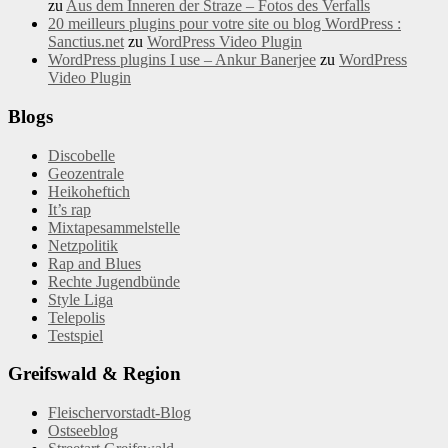
zu
Aus dem Inneren der Straze – Fotos des Verfalls
20 meilleurs plugins pour votre site ou blog WordPress :
Sanctius.net
zu
WordPress Video Plugin
WordPress plugins I use – Ankur Banerjee
zu
WordPress
Video Plugin
Blogs
Discobelle
Geozentrale
Heikoheftich
It’s rap
Mixtapesammelstelle
Netzpolitik
Rap and Blues
Rechte Jugendbünde
Style Liga
Telepolis
Testspiel
Greifswald & Region
Fleischervorstadt-Blog
Ostseeblog