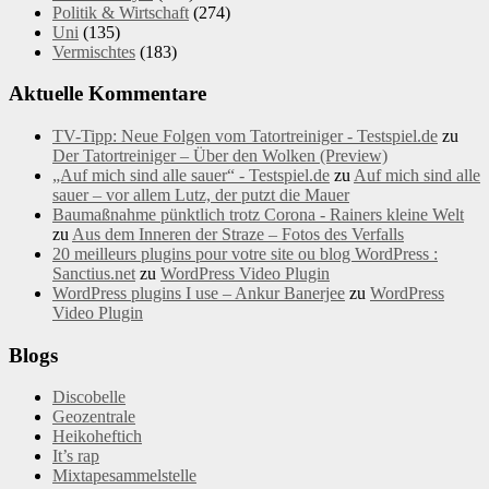
Politik & Wirtschaft
(274)
Uni
(135)
Vermischtes
(183)
Aktuelle Kommentare
TV-Tipp: Neue Folgen vom Tatortreiniger - Testspiel.de
zu
Der Tatortreiniger – Über den Wolken (Preview)
„Auf mich sind alle sauer“ - Testspiel.de
zu
Auf mich sind alle
sauer – vor allem Lutz, der putzt die Mauer
Baumaßnahme pünktlich trotz Corona - Rainers kleine Welt
zu
Aus dem Inneren der Straze – Fotos des Verfalls
20 meilleurs plugins pour votre site ou blog WordPress :
Sanctius.net
zu
WordPress Video Plugin
WordPress plugins I use – Ankur Banerjee
zu
WordPress
Video Plugin
Blogs
Discobelle
Geozentrale
Heikoheftich
It’s rap
Mixtapesammelstelle