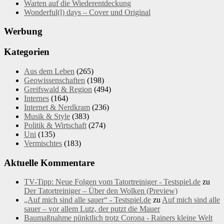
Warten auf die Wiederentdeckung
Wonderful(l) days – Cover und Original
Werbung
Kategorien
Aus dem Leben
(265)
Geowissenschaften
(198)
Greifswald & Region
(494)
Internes
(164)
Internet & Nerdkram
(236)
Musik & Style
(383)
Politik & Wirtschaft
(274)
Uni
(135)
Vermischtes
(183)
Aktuelle Kommentare
TV-Tipp: Neue Folgen vom Tatortreiniger - Testspiel.de
zu
Der Tatortreiniger – Über den Wolken (Preview)
„Auf mich sind alle sauer“ - Testspiel.de
zu
Auf mich sind alle
sauer – vor allem Lutz, der putzt die Mauer
Baumaßnahme pünktlich trotz Corona - Rainers kleine Welt