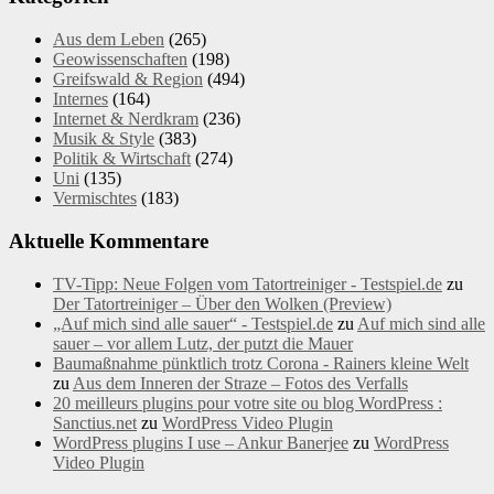
Aus dem Leben
(265)
Geowissenschaften
(198)
Greifswald & Region
(494)
Internes
(164)
Internet & Nerdkram
(236)
Musik & Style
(383)
Politik & Wirtschaft
(274)
Uni
(135)
Vermischtes
(183)
Aktuelle Kommentare
TV-Tipp: Neue Folgen vom Tatortreiniger - Testspiel.de
zu
Der Tatortreiniger – Über den Wolken (Preview)
„Auf mich sind alle sauer“ - Testspiel.de
zu
Auf mich sind alle
sauer – vor allem Lutz, der putzt die Mauer
Baumaßnahme pünktlich trotz Corona - Rainers kleine Welt
zu
Aus dem Inneren der Straze – Fotos des Verfalls
20 meilleurs plugins pour votre site ou blog WordPress :
Sanctius.net
zu
WordPress Video Plugin
WordPress plugins I use – Ankur Banerjee
zu
WordPress
Video Plugin