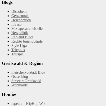
Blogs
Discobelle
Geozentrale
Heikoheftich
It’s rap
Mixtapesammelstelle
Netzpolitik
Rap and Blues
Rechte Jugendbünde
Style Liga
Telepolis
Testspiel
Greifswald & Region
Fleischervorstadt-Blog
Ostseeblog
Streetart Greifswald
Webmoritz
Homies
rapedia – HipHop Wiki