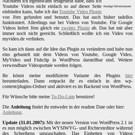
Nachdem ich irgendwann festgestellt habe, dass ich
Youtube Videos nicht einfach so auf dieser Seite
Anzeige/Advertisement
einbinden kann, habe ich das
Youtube Video Plugin
von Jörn gefunden und benutzt. Das hat auch bisher tadellos
funktioniert. Allerdings nur bei Videos von Youtube. Für Google
Videos liefert Jörn gleich ein
zweites Plugin
ab. Das hat mir aber
immer noch nicht gereicht. Schließlich wollte ich ein Video von
myvideo.de verlinken.
So kam ich dann auf die Idee das Plugin zu verändern und habe nun
eins gebastelt mit dem Videos von Youtube, Google Video,
MyVideo und Fishclip in WordPress darstellbar sind. Weitere
verwendbare Videoportale werden folgen.
Ihr könnt meine modifizierte Variante des Plugins
hier
herunterladen. Dann entpackt ihr es einfach in den wp-
content/plugins-Ordner und aktiviert es im Backend von WordPress.
Für Wünsche bitte meine
To-Do-Liste
benutzen!
Die
Anleitung
findet ihr entweder in der readme Date oder hier:
Anleitung
.
Update (31.01.2007):
Mit der neuen Version von WordPress 2.1 ist
es nun möglich zwischen WYSIWYG- und Richtexteditor während
des Schreibens umzuschalten. Das Einbetten von Videos