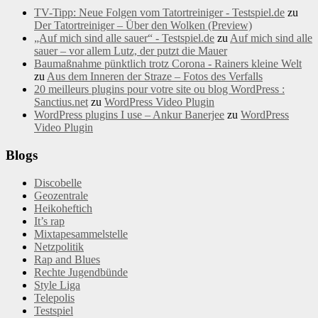
TV-Tipp: Neue Folgen vom Tatortreiniger - Testspiel.de
zu
Der Tatortreiniger – Über den Wolken (Preview)
„Auf mich sind alle sauer“ - Testspiel.de
zu
Auf mich sind alle
sauer – vor allem Lutz, der putzt die Mauer
Baumaßnahme pünktlich trotz Corona - Rainers kleine Welt
zu
Aus dem Inneren der Straze – Fotos des Verfalls
20 meilleurs plugins pour votre site ou blog WordPress :
Sanctius.net
zu
WordPress Video Plugin
WordPress plugins I use – Ankur Banerjee
zu
WordPress
Video Plugin
Blogs
Discobelle
Geozentrale
Heikoheftich
It’s rap
Mixtapesammelstelle
Netzpolitik
Rap and Blues
Rechte Jugendbünde
Style Liga
Telepolis
Testspiel