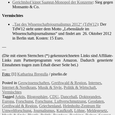
Gerichtshof kippt Saatgut-Monopol der Konzerne
: Sieg gegen
Monsanto & Co.
Vermischtes
„Tag des Wissenschaftsjournalismus 2012“ (TdW12)
: Der
TdW12 steht unter dem Motto „Lebensläufe im
Wissenschaftsjournalismus“ und findet am 26. Oktober 2012
in Berlin statt. Kosten: 15 Euro.
—
(Die mit einem Sternchen (*) gekennzeichneten Links sind Affiliate-
Links zum Partnerprogramm von Amazon. Dadurch generierte
Einnahmen tragen zum Erhalt dieser Seite bei.)
—
Foto:
[1]
Katharina Bregulla
/ pixelio.de
Posted in
Geowissenschaften
,
Greifswald & Region
,
Internes
,
Internet & Nerdkram
,
Musik & Style
,
Politik & Wirtschaft
,
Vermischtes
Tagged
Arktis
,
Blogosphäre
,
CDU
,
Dancehall
,
Doktoranden
,
Europa
,
Forschung
,
Forschung. Luftverschmutzung
,
Geodaten
,
Greifswald & Region
,
Griechenland
,
Helmholtz-Zentrum für
Umweltforschung
,
Journalismus
,
Kaufkraft
,
Löhne
,
Meldegesetz
,