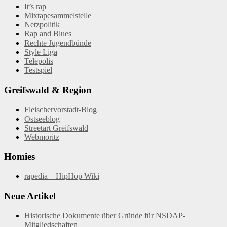
It’s rap
Mixtapesammelstelle
Netzpolitik
Rap and Blues
Rechte Jugendbünde
Style Liga
Telepolis
Testspiel
Greifswald & Region
Fleischervorstadt-Blog
Ostseeblog
Streetart Greifswald
Webmoritz
Homies
rapedia – HipHop Wiki
Neue Artikel
Historische Dokumente über Gründe für NSDAP-
Mitgliedschaften