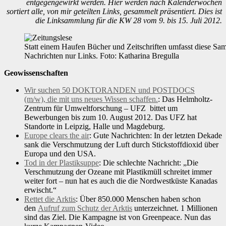
entgegengewirkt werden. Hier werden nach Kalenderwochen
sortiert alle, von mir geteilten Links, gesammelt präsentiert. Dies ist
die Linksammlung für die KW 28 vom 9. bis 15. Juli 2012.
Statt einem Haufen Bücher und Zeitschriften umfasst diese Sam
Nachrichten nur Links. Foto: Katharina Bregulla
Geowissenschaften
Wir suchen 50 DOKTORANDEN und POSTDOCS
(m/w), die mit uns neues Wissen schaffen.
: Das Helmholtz-
Zentrum für Umweltforschung – UFZ bittet um
Bewerbungen bis zum 10. August 2012. Das UFZ hat
Standorte in Leipzig, Halle und Magdeburg.
Europe clears the air
: Gute Nachrichten: In der letzten Dekade
sank die Verschmutzung der Luft durch Stickstoffdioxid über
Europa und den USA.
Tod in der Plastiksuppe
: Die schlechte Nachricht: „Die
Verschmutzung der Ozeane mit Plastikmüll schreitet immer
weiter fort – nun hat es auch die die Nordwestküste Kanadas
erwischt.“
Rettet die Arktis
: Über 850.000 Menschen haben schon
den
Aufruf zum Schutz der Arktis
unterzeichnet. 1 Millionen
sind das Ziel. Die Kampagne ist von Greenpeace. Nun das