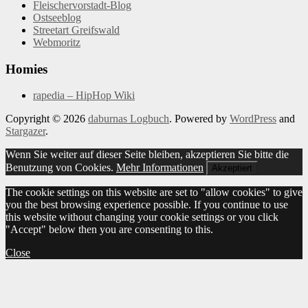
Fleischervorstadt-Blog
Ostseeblog
Streetart Greifswald
Webmoritz
Homies
rapedia – HipHop Wiki
Copyright © 2026
daburnas Logbuch
. Powered by
WordPress
and
Stargazer
.
Wenn Sie weiter auf dieser Seite bleiben, akzeptieren Sie bitte die
Benutzung von Cookies.
Mehr Informationen
Akzeptiert
The cookie settings on this website are set to "allow cookies" to give
you the best browsing experience possible. If you continue to use
this website without changing your cookie settings or you click
"Accept" below then you are consenting to this.
Close