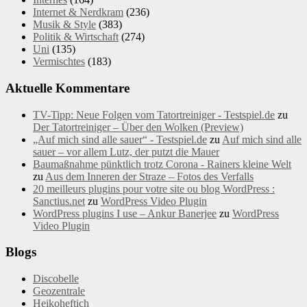
Internet & Nerdkram
(236)
Musik & Style
(383)
Politik & Wirtschaft
(274)
Uni
(135)
Vermischtes
(183)
Aktuelle Kommentare
TV-Tipp: Neue Folgen vom Tatortreiniger - Testspiel.de
zu
Der Tatortreiniger – Über den Wolken (Preview)
„Auf mich sind alle sauer“ - Testspiel.de
zu
Auf mich sind alle
sauer – vor allem Lutz, der putzt die Mauer
Baumaßnahme pünktlich trotz Corona - Rainers kleine Welt
zu
Aus dem Inneren der Straze – Fotos des Verfalls
20 meilleurs plugins pour votre site ou blog WordPress :
Sanctius.net
zu
WordPress Video Plugin
WordPress plugins I use – Ankur Banerjee
zu
WordPress
Video Plugin
Blogs
Discobelle
Geozentrale
Heikoheftich