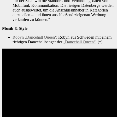
nur der Staat will die Standort- und Verbindungsdaten von
Mobilfunk-Kommunikation. Die riesigen Datenberge werden
auch ausgewertet, um die Anschlussinhaber in Kategorien
einzuteilen – und ihnen anschließend zielgenau Werbung
verkaufen zu können.“
Musik & Style
Robyn ‚Dancehall Queen‘
: Robyn aus Schweden mit einem
richtigen Dancehallbanger der
„Dancehall Queen“
(*).