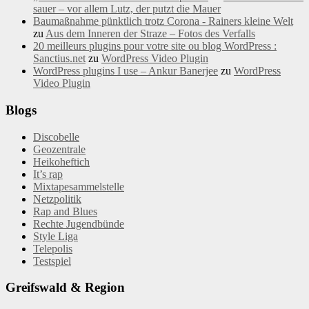
sauer – vor allem Lutz, der putzt die Mauer
Baumaßnahme pünktlich trotz Corona - Rainers kleine Welt
zu
Aus dem Inneren der Straze – Fotos des Verfalls
20 meilleurs plugins pour votre site ou blog WordPress :
Sanctius.net
zu
WordPress Video Plugin
WordPress plugins I use – Ankur Banerjee
zu
WordPress
Video Plugin
Blogs
Discobelle
Geozentrale
Heikoheftich
It’s rap
Mixtapesammelstelle
Netzpolitik
Rap and Blues
Rechte Jugendbünde
Style Liga
Telepolis
Testspiel
Greifswald & Region