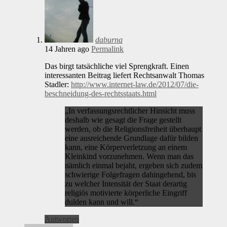
daburna
14 Jahren ago
Permalink
Das birgt tatsächliche viel Sprengkraft. Einen
interessanten Beitrag liefert Rechtsanwalt Thomas
Stadler:
http://www.internet-law.de/2012/07/die-
beschneidung-des-rechtsstaats.html
„In verfassungsrechtlicher Hinsicht muss
deshalb wie gesagt die Frage gestellt
werden, ob die Religionsfreiheit überhaupt
eine ausreichende Grundlage dafür bilden
kann, eine Körperverletzung an einem
Kleinkind vorzunehmen. Wenn man das
nämlich einmal bejaht, ergeben sich zudem
schwierige Folgefragen dahingehend, bis
zu welcher Intensität der Staat derartig
religiös motivierte körperliche Eingriff
dulden kann und will.“
Antworten