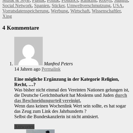
Musik & Style
,
Plastik
,
Politik
,
Postdocs
,
Ranking
,
Robyn
,
Saatgut
,
Social Network
,
Spanien
,
Sticker
,
Umweltverschmutzung
,
USA
,
Vorratsdatenspeicherung
,
Werbung
,
Wirtschaft
,
Wissenschaftler
,
Xing
4 Kommentare
Manfred Peters
14 Jahren ago
Permalink
Eine mögliche Ergänzung in der Kategorie Religion,
Recht, …?
Was bisher nicht einmal den Vereinten Nationen gelungen ist,
die Deutsche Gerichtsbarkeit hat Moslems und Juden
durch
das Beschneidungurteil vereinigt.
Wenn dass keinen Wochenlink Wert sein sollte, es hat sogar
das Zeug zum Link des Jahrhunderts ?
Selbst die Bundeskanzlerin ist nicht amüsiert.
Antworten