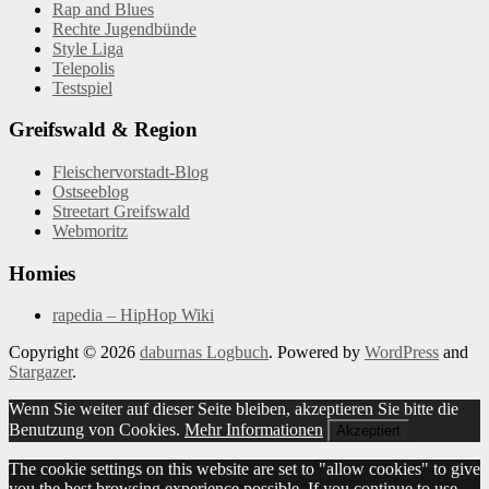
Rap and Blues
Rechte Jugendbünde
Style Liga
Telepolis
Testspiel
Greifswald & Region
Fleischervorstadt-Blog
Ostseeblog
Streetart Greifswald
Webmoritz
Homies
rapedia – HipHop Wiki
Copyright © 2026
daburnas Logbuch
. Powered by
WordPress
and
Stargazer
.
Wenn Sie weiter auf dieser Seite bleiben, akzeptieren Sie bitte die
Benutzung von Cookies.
Mehr Informationen
Akzeptiert
The cookie settings on this website are set to "allow cookies" to give
you the best browsing experience possible. If you continue to use