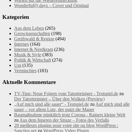
Warten auf die Wiederentdeckung
Wonderful(l) days – Cover und Original
Kategorien
Aus dem Leben
(265)
Geowissenschaften
(198)
Greifswald & Region
(494)
Internes
(164)
Internet & Nerdkram
(236)
Musik & Style
(383)
Politik & Wirtschaft
(274)
Uni
(135)
Vermischtes
(183)
Aktuelle Kommentare
TV-Tipp: Neue Folgen vom Tatortreiniger - Testspiel.de
zu
Der Tatortreiniger – Über den Wolken (Preview)
„Auf mich sind alle sauer“ - Testspiel.de
zu
Auf mich sind alle
sauer – vor allem Lutz, der putzt die Mauer
Baumaßnahme pünktlich trotz Corona - Rainers kleine Welt
zu
Aus dem Inneren der Straze – Fotos des Verfalls
20 meilleurs plugins pour votre site ou blog WordPress :
Sanctius.net
zu
WordPress Video Plugin