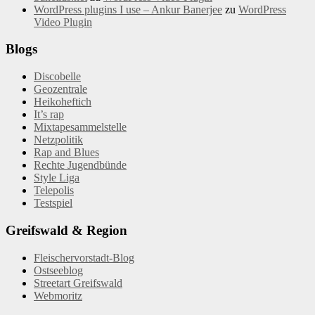
WordPress plugins I use – Ankur Banerjee
zu
WordPress
Video Plugin
Blogs
Discobelle
Geozentrale
Heikoheftich
It’s rap
Mixtapesammelstelle
Netzpolitik
Rap and Blues
Rechte Jugendbünde
Style Liga
Telepolis
Testspiel
Greifswald & Region
Fleischervorstadt-Blog
Ostseeblog
Streetart Greifswald
Webmoritz