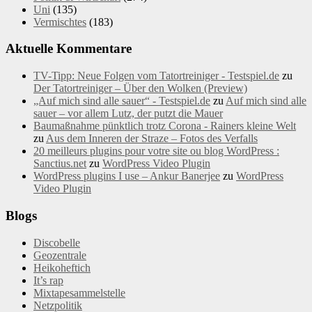
Uni
(135)
Vermischtes
(183)
Aktuelle Kommentare
TV-Tipp: Neue Folgen vom Tatortreiniger - Testspiel.de
zu
Der Tatortreiniger – Über den Wolken (Preview)
„Auf mich sind alle sauer“ - Testspiel.de
zu
Auf mich sind alle
sauer – vor allem Lutz, der putzt die Mauer
Baumaßnahme pünktlich trotz Corona - Rainers kleine Welt
zu
Aus dem Inneren der Straze – Fotos des Verfalls
20 meilleurs plugins pour votre site ou blog WordPress :
Sanctius.net
zu
WordPress Video Plugin
WordPress plugins I use – Ankur Banerjee
zu
WordPress
Video Plugin
Blogs
Discobelle
Geozentrale
Heikoheftich
It’s rap
Mixtapesammelstelle
Netzpolitik