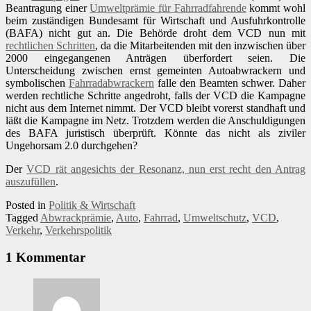
Beantragung einer
Umweltprämie für Fahrradfahrende
kommt wohl
beim zuständigen Bundesamt für Wirtschaft und Ausfuhrkontrolle
(BAFA) nicht gut an. Die Behörde droht dem VCD nun mit
rechtlichen Schritten
, da die Mitarbeitenden mit den inzwischen über
2000 eingegangenen Anträgen überfordert seien. Die
Unterscheidung zwischen ernst gemeinten Autoabwrackern und
symbolischen
Fahrradabwrackern
falle den Beamten schwer. Daher
werden rechtliche Schritte angedroht, falls der VCD die Kampagne
nicht aus dem Internet nimmt. Der VCD bleibt vorerst standhaft und
läßt die Kampagne im Netz. Trotzdem werden die Anschuldigungen
des BAFA juristisch überprüft. Könnte das nicht als ziviler
Ungehorsam 2.0 durchgehen?
Der
VCD rät angesichts der Resonanz, nun erst recht den Antrag
auszufüllen
.
Posted in
Politik & Wirtschaft
Tagged
Abwrackprämie
,
Auto
,
Fahrrad
,
Umweltschutz
,
VCD
,
Verkehr
,
Verkehrspolitik
1 Kommentar