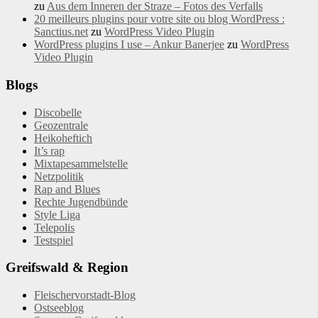
zu
Aus dem Inneren der Straze – Fotos des Verfalls
20 meilleurs plugins pour votre site ou blog WordPress :
Sanctius.net
zu
WordPress Video Plugin
WordPress plugins I use – Ankur Banerjee
zu
WordPress
Video Plugin
Blogs
Discobelle
Geozentrale
Heikoheftich
It’s rap
Mixtapesammelstelle
Netzpolitik
Rap and Blues
Rechte Jugendbünde
Style Liga
Telepolis
Testspiel
Greifswald & Region
Fleischervorstadt-Blog
Ostseeblog