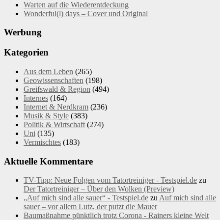
Warten auf die Wiederentdeckung
Wonderful(l) days – Cover und Original
Werbung
Kategorien
Aus dem Leben
(265)
Geowissenschaften
(198)
Greifswald & Region
(494)
Internes
(164)
Internet & Nerdkram
(236)
Musik & Style
(383)
Politik & Wirtschaft
(274)
Uni
(135)
Vermischtes
(183)
Aktuelle Kommentare
TV-Tipp: Neue Folgen vom Tatortreiniger - Testspiel.de
zu
Der Tatortreiniger – Über den Wolken (Preview)
„Auf mich sind alle sauer“ - Testspiel.de
zu
Auf mich sind alle
sauer – vor allem Lutz, der putzt die Mauer
Baumaßnahme pünktlich trotz Corona - Rainers kleine Welt