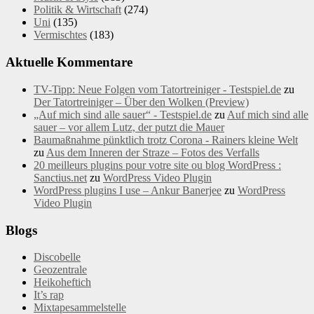
Politik & Wirtschaft
(274)
Uni
(135)
Vermischtes
(183)
Aktuelle Kommentare
TV-Tipp: Neue Folgen vom Tatortreiniger - Testspiel.de
zu
Der Tatortreiniger – Über den Wolken (Preview)
„Auf mich sind alle sauer“ - Testspiel.de
zu
Auf mich sind alle
sauer – vor allem Lutz, der putzt die Mauer
Baumaßnahme pünktlich trotz Corona - Rainers kleine Welt
zu
Aus dem Inneren der Straze – Fotos des Verfalls
20 meilleurs plugins pour votre site ou blog WordPress :
Sanctius.net
zu
WordPress Video Plugin
WordPress plugins I use – Ankur Banerjee
zu
WordPress
Video Plugin
Blogs
Discobelle
Geozentrale
Heikoheftich
It’s rap
Mixtapesammelstelle