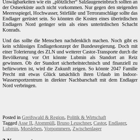
Unwägbarkeiten wie ein „plötzlicher“ Salzlaugeneinbruch sollten an
der Ostseeküste auch nicht vorkommen. Nur gegen den steigenden
Meeresspiegel, Hochwasser, Störfälle und Terroranschläge sollte das
Endlager gerüstet sein. So könnten die Kosten eines überirdischen
Endlagers Nord geringer sein als eines unterirdischen Schacht
Konrads.
Und das sollte die Menschen nachdenklich machen. Noch gibt es
kein schlüssiges Endlagerkonzept der Bundesregierung. Doch mit
einer Tolerierung des ZLN und weiterer Castor-Transporte durch die
Bevölkerung vor Ort könnte Lubmin als Standort an Reiz
gewinnen. Ob der Standort sicherheitstechnisch und finanziell zu
befürworten ist, wird die Zukunft zeigen. So könnte 2047 Familie
Precht mit etwas Glück tatsächlich ihren Urlaub im Indoor-
Wassersportzentrum in direkter Nachbarschaft mit dem Endlager
Nord verbringen.
Posted in
Greifswald & Region
,
Politik & Wirtschaft
Tagged
Asse II
,
Atommüll
,
Bruno Leuschner
,
Castor
,
Endlager
,
Lubmin
,
Morsleben
,
Vorpommern
,
Zwischenlager