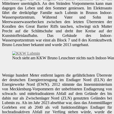
Mittelmeer unerträglich. An den Stränden Vorpommerns kann man
dagegen das Leben und den Sommer geniessen. Im Elektroauto
fährt die dreiköpfige Familie nach Lubmin in Brunos Indoor-
Wassersportzentrum. Während Vater und Sohn im
Meerwasserwasserbecken zwischen den letzten Überresten der
Korallen des Great Barrier Riffs tauchen, schwingt sich Mutter
Precht auf die Schlittschuhe und dreht ihre Kreise auf der
Kunststoffeislaufbahn. Das Gebäude des Indoor-
Wassersportzentrum war einst als Block 7 und 8 des Kernkraftwerk
Bruno Leuschner bekannt und wurde 2013 umgebaut.
Noch sieht am KKW Bruno Leuschner nichts nach Indoor-Wass
Wenige hundert Meter entfernt lagern die gefährlichsten Überreste
der deutschen Energieerzeugung im Endlager Nord (ELN) der
Energiewerke Nord (EWN). 2012 stimmte das Innenministerium
von Mecklenburg-Vorpommern der unbefristeten Endlagerung von
schwach- und mittelradioaktem Abfall auf dem Gelände des bis
dahin nur als Zwischenlager Nord (ZLN) genutzten Geländes bei
Lubmin zu. Als im Jahr 2023 absehbar war, dass das Atommülllager
Gorleben erst ab 2040 als voll funktionsfähiges Endlager für
hochradioaktiven Abfall zur Verfüng stehen würde, wurde die