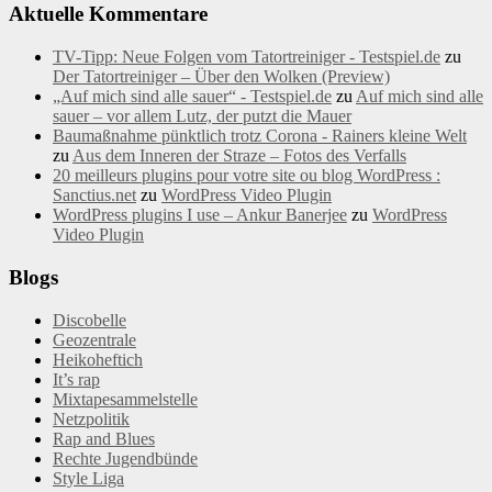
Aktuelle Kommentare
TV-Tipp: Neue Folgen vom Tatortreiniger - Testspiel.de
zu
Der Tatortreiniger – Über den Wolken (Preview)
„Auf mich sind alle sauer“ - Testspiel.de
zu
Auf mich sind alle
sauer – vor allem Lutz, der putzt die Mauer
Baumaßnahme pünktlich trotz Corona - Rainers kleine Welt
zu
Aus dem Inneren der Straze – Fotos des Verfalls
20 meilleurs plugins pour votre site ou blog WordPress :
Sanctius.net
zu
WordPress Video Plugin
WordPress plugins I use – Ankur Banerjee
zu
WordPress
Video Plugin
Blogs
Discobelle
Geozentrale
Heikoheftich
It’s rap
Mixtapesammelstelle
Netzpolitik
Rap and Blues
Rechte Jugendbünde
Style Liga