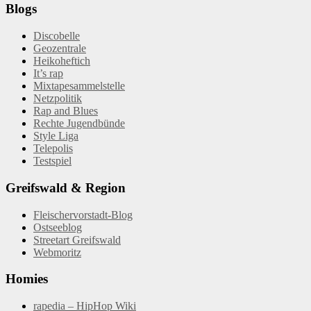
Blogs
Discobelle
Geozentrale
Heikoheftich
It’s rap
Mixtapesammelstelle
Netzpolitik
Rap and Blues
Rechte Jugendbünde
Style Liga
Telepolis
Testspiel
Greifswald & Region
Fleischervorstadt-Blog
Ostseeblog
Streetart Greifswald
Webmoritz
Homies
rapedia – HipHop Wiki