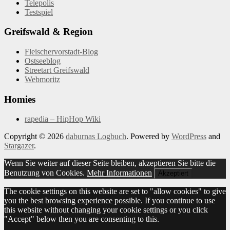
Telepolis
Testspiel
Greifswald & Region
Fleischervorstadt-Blog
Ostseeblog
Streetart Greifswald
Webmoritz
Homies
rapedia – HipHop Wiki
Copyright © 2026
daburnas Logbuch
. Powered by
WordPress
and
Stargazer
.
Wenn Sie weiter auf dieser Seite bleiben, akzeptieren Sie bitte die
Benutzung von Cookies.
Mehr Informationen
Akzeptiert
The cookie settings on this website are set to "allow cookies" to give
you the best browsing experience possible. If you continue to use
this website without changing your cookie settings or you click
"Accept" below then you are consenting to this.