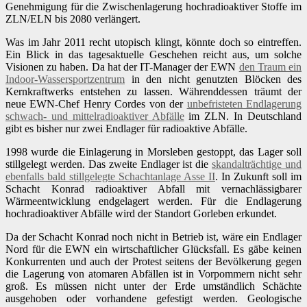
Genehmigung für die Zwischenlagerung hochradioaktiver Stoffe im
ZLN/ELN bis 2080 verlängert.
Was im Jahr 2011 recht utopisch klingt, könnte doch so eintreffen.
Ein Blick in das tagesaktuelle Geschehen reicht aus, um solche
Visionen zu haben. Da hat der IT-Manager der EWN
den Traum ein
Indoor-Wassersportzentrum
in den nicht genutzten Blöcken des
Kernkraftwerks entstehen zu lassen. Währenddessen träumt der
neue EWN-Chef Henry Cordes von der
unbefristeten Endlagerung
schwach- und mittelradioaktiver Abfälle
im ZLN. In Deutschland
gibt es bisher nur zwei Endlager für radioaktive Abfälle.
1998 wurde die Einlagerung in Morsleben gestoppt, das Lager soll
stillgelegt werden. Das zweite Endlager ist die
skandalträchtige und
ebenfalls bald stillgelegte Schachtanlage Asse II
. In Zukunft soll im
Schacht Konrad radioaktiver Abfall mit vernachlässigbarer
Wärmeentwicklung endgelagert werden. Für die Endlagerung
hochradioaktiver Abfälle wird der Standort Gorleben erkundet.
Da der Schacht Konrad noch nicht in Betrieb ist, wäre ein Endlager
Nord für die EWN ein wirtschaftlicher Glücksfall. Es gäbe keinen
Konkurrenten und auch der Protest seitens der Bevölkerung gegen
die Lagerung von atomaren Abfällen ist in Vorpommern nicht sehr
groß. Es müssen nicht unter der Erde umständlich Schächte
ausgehoben oder vorhandene gefestigt werden. Geologische