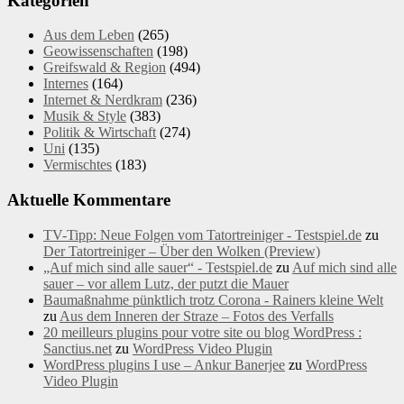
Kategorien
Aus dem Leben
(265)
Geowissenschaften
(198)
Greifswald & Region
(494)
Internes
(164)
Internet & Nerdkram
(236)
Musik & Style
(383)
Politik & Wirtschaft
(274)
Uni
(135)
Vermischtes
(183)
Aktuelle Kommentare
TV-Tipp: Neue Folgen vom Tatortreiniger - Testspiel.de
zu
Der Tatortreiniger – Über den Wolken (Preview)
„Auf mich sind alle sauer“ - Testspiel.de
zu
Auf mich sind alle
sauer – vor allem Lutz, der putzt die Mauer
Baumaßnahme pünktlich trotz Corona - Rainers kleine Welt
zu
Aus dem Inneren der Straze – Fotos des Verfalls
20 meilleurs plugins pour votre site ou blog WordPress :
Sanctius.net
zu
WordPress Video Plugin
WordPress plugins I use – Ankur Banerjee
zu
WordPress
Video Plugin