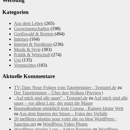
Werbung
Kategorien
Aus dem Leben
(265)
Geowissenschaften
(198)
Greifswald & Region
(494)
Internes
(164)
Internet & Nerdkram
(236)
Musik & Style
(383)
Politik & Wirtschaft
(274)
Uni
(135)
Vermischtes
(183)
Aktuelle Kommentare
TV-Tipp: Neue Folgen vom Tatortreiniger - Testspiel.de
zu
Der Tatortreiniger – Über den Wolken (Preview)
„Auf mich sind alle sauer“ - Testspiel.de
zu
Auf mich sind alle
sauer – vor allem Lutz, der putzt die Mauer
Baumaßnahme pünktlich trotz Corona - Rainers kleine Welt
zu
Aus dem Inneren der Straze – Fotos des Verfalls
20 meilleurs plugins pour votre site ou blog WordPress :
Sanctius.net
zu
WordPress Video Plugin
WordPress plugins I use – Ankur Banerjee
zu
WordPress