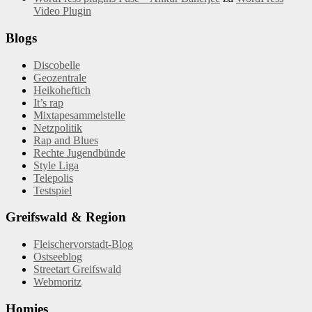
Video Plugin
Blogs
Discobelle
Geozentrale
Heikoheftich
It’s rap
Mixtapesammelstelle
Netzpolitik
Rap and Blues
Rechte Jugendbünde
Style Liga
Telepolis
Testspiel
Greifswald & Region
Fleischervorstadt-Blog
Ostseeblog
Streetart Greifswald
Webmoritz
Homies