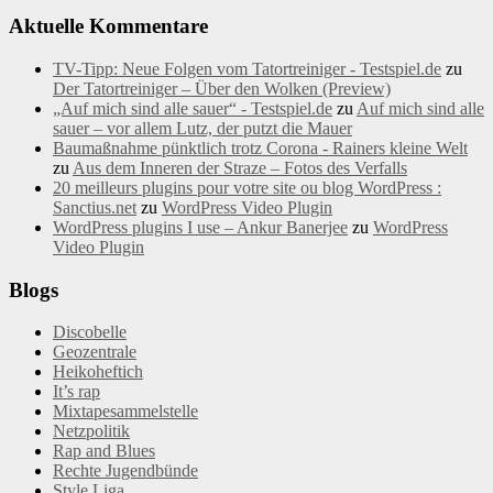
Aktuelle Kommentare
TV-Tipp: Neue Folgen vom Tatortreiniger - Testspiel.de
zu
Der Tatortreiniger – Über den Wolken (Preview)
„Auf mich sind alle sauer“ - Testspiel.de
zu
Auf mich sind alle
sauer – vor allem Lutz, der putzt die Mauer
Baumaßnahme pünktlich trotz Corona - Rainers kleine Welt
zu
Aus dem Inneren der Straze – Fotos des Verfalls
20 meilleurs plugins pour votre site ou blog WordPress :
Sanctius.net
zu
WordPress Video Plugin
WordPress plugins I use – Ankur Banerjee
zu
WordPress
Video Plugin
Blogs
Discobelle
Geozentrale
Heikoheftich
It’s rap
Mixtapesammelstelle
Netzpolitik
Rap and Blues
Rechte Jugendbünde
Style Liga