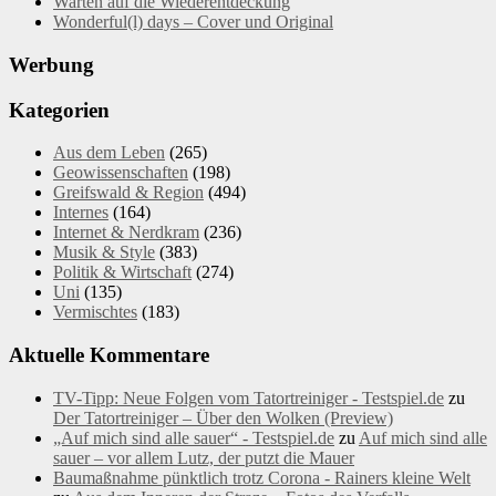
Warten auf die Wiederentdeckung
Wonderful(l) days – Cover und Original
Werbung
Kategorien
Aus dem Leben
(265)
Geowissenschaften
(198)
Greifswald & Region
(494)
Internes
(164)
Internet & Nerdkram
(236)
Musik & Style
(383)
Politik & Wirtschaft
(274)
Uni
(135)
Vermischtes
(183)
Aktuelle Kommentare
TV-Tipp: Neue Folgen vom Tatortreiniger - Testspiel.de
zu
Der Tatortreiniger – Über den Wolken (Preview)
„Auf mich sind alle sauer“ - Testspiel.de
zu
Auf mich sind alle
sauer – vor allem Lutz, der putzt die Mauer
Baumaßnahme pünktlich trotz Corona - Rainers kleine Welt