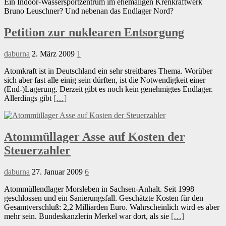
Ein Indoor-Wassersportzentrum im ehemaligen Krenkraftwerk
Bruno Leuschner? Und nebenan das Endlager Nord?
Petition zur nuklearen Entsorgung
daburna
2. März 2009
1
Atomkraft ist in Deutschland ein sehr streitbares Thema. Worüber
sich aber fast alle einig sein dürften, ist die Notwendigkeit einer
(End-)Lagerung. Derzeit gibt es noch kein genehmigtes Endlager.
Allerdings gibt
[…]
Atommüllager Asse auf Kosten der
Steuerzahler
daburna
27. Januar 2009
6
Atommüllendlager Morsleben in Sachsen-Anhalt. Seit 1998
geschlossen und ein Sanierungsfall. Geschätzte Kosten für den
Gesamtverschluß: 2,2 Milliarden Euro. Wahrscheinlich wird es aber
mehr sein. Bundeskanzlerin Merkel war dort, als sie
[…]