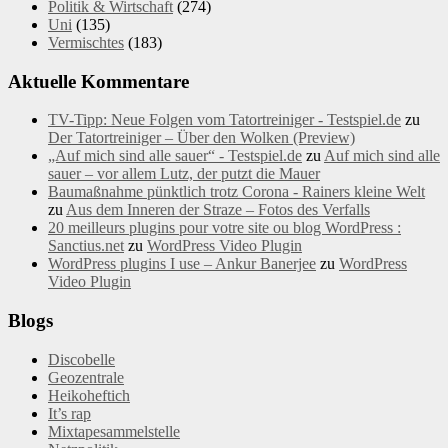
Politik & Wirtschaft
(274)
Uni
(135)
Vermischtes
(183)
Aktuelle Kommentare
TV-Tipp: Neue Folgen vom Tatortreiniger - Testspiel.de
zu
Der Tatortreiniger – Über den Wolken (Preview)
„Auf mich sind alle sauer“ - Testspiel.de
zu
Auf mich sind alle
sauer – vor allem Lutz, der putzt die Mauer
Baumaßnahme pünktlich trotz Corona - Rainers kleine Welt
zu
Aus dem Inneren der Straze – Fotos des Verfalls
20 meilleurs plugins pour votre site ou blog WordPress :
Sanctius.net
zu
WordPress Video Plugin
WordPress plugins I use – Ankur Banerjee
zu
WordPress
Video Plugin
Blogs
Discobelle
Geozentrale
Heikoheftich
It’s rap
Mixtapesammelstelle