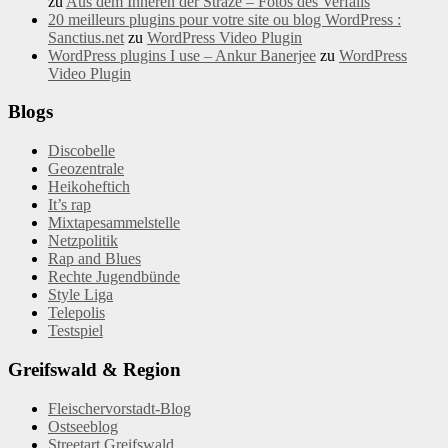
zu
Aus dem Inneren der Straze – Fotos des Verfalls
20 meilleurs plugins pour votre site ou blog WordPress :
Sanctius.net
zu
WordPress Video Plugin
WordPress plugins I use – Ankur Banerjee
zu
WordPress
Video Plugin
Blogs
Discobelle
Geozentrale
Heikoheftich
It’s rap
Mixtapesammelstelle
Netzpolitik
Rap and Blues
Rechte Jugendbünde
Style Liga
Telepolis
Testspiel
Greifswald & Region
Fleischervorstadt-Blog
Ostseeblog
Streetart Greifswald