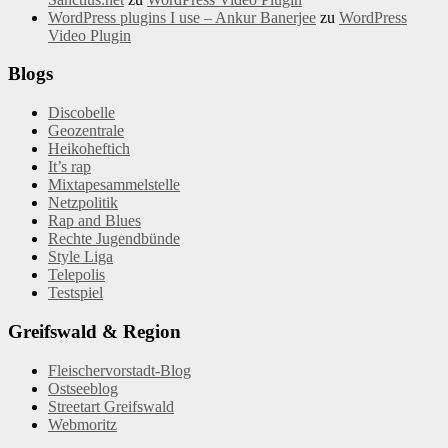
WordPress plugins I use – Ankur Banerjee
zu
WordPress
Video Plugin
Blogs
Discobelle
Geozentrale
Heikoheftich
It’s rap
Mixtapesammelstelle
Netzpolitik
Rap and Blues
Rechte Jugendbünde
Style Liga
Telepolis
Testspiel
Greifswald & Region
Fleischervorstadt-Blog
Ostseeblog
Streetart Greifswald
Webmoritz