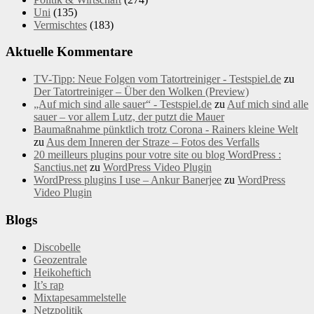
Uni
(135)
Vermischtes
(183)
Aktuelle Kommentare
TV-Tipp: Neue Folgen vom Tatortreiniger - Testspiel.de
zu
Der Tatortreiniger – Über den Wolken (Preview)
„Auf mich sind alle sauer“ - Testspiel.de
zu
Auf mich sind alle
sauer – vor allem Lutz, der putzt die Mauer
Baumaßnahme pünktlich trotz Corona - Rainers kleine Welt
zu
Aus dem Inneren der Straze – Fotos des Verfalls
20 meilleurs plugins pour votre site ou blog WordPress :
Sanctius.net
zu
WordPress Video Plugin
WordPress plugins I use – Ankur Banerjee
zu
WordPress
Video Plugin
Blogs
Discobelle
Geozentrale
Heikoheftich
It’s rap
Mixtapesammelstelle
Netzpolitik