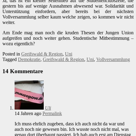
Ja, das ist ein kleiner Seitenhieb auf die Studentenclubszene, die
gestern bis auf wenige Ausnahmen abwesend war. Solidarität und
Unterstützung einfordern, aber bereits bei der nächsten
Vollversammlung selber kaum welche zeigen, so kommen wir nicht
weiter.
Am Ende mag man noch die kruden Thesen der Jungen Union
aufgreifen und noch weiter gehen. Studentische Mitbestimmung –
wozu eigentlich?
Posted in
Greifswald & Region
,
Uni
Tagged
Demokratie
,
Greifswald & Region
,
Uni
,
Vollversammlung
14 Kommentare
Uli
14 Jahren ago
Permalink
Ich muss ehrlich zugeben, dass ich auch nicht da war und
auch noch nie gewesen bin. Ich wusste noch nicht mal, was
genau dort überhaupt passiert. Ich hab auch erst am Dienstag