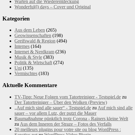
Warten auf die Wiederentdeckung
Wonderful(l) days – Cover und Original
Kategorien
Aus dem Leben
(265)
Geowissenschaften
(198)
Greifswald & Region
(494)
Internes
(164)
Internet & Nerdkram
(236)
Musik & Style
(383)
Politik & Wirtschaft
(274)
Uni
(135)
Vermischtes
(183)
Aktuelle Kommentare
TV-Tipp: Neue Folgen vom Tatortreiniger - Testspiel.de
zu
Der Tatortreiniger – Über den Wolken (Preview)
„Auf mich sind alle sauer“ - Testspiel.de
zu
Auf mich sind alle
sauer – vor allem Lutz, der putzt die Mauer
Baumaßnahme pünktlich trotz Corona - Rainers kleine Welt
zu
Aus dem Inneren der Straze – Fotos des Verfalls
20 meilleurs plugins pour votre site ou blog WordPress :
Sanctius.net
zu
WordPress Video Plugin