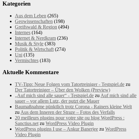
Kategorien
Aus dem Leben
(265)
Geowissenschaften
(198)
Greifswald & Region
(494)
Internes
(164)
Internet & Nerdkram
(236)
Musik & Style
(383)
Politik & Wirtschaft
(274)
Uni
(135)
Vermischtes
(183)
Aktuelle Kommentare
TV-Tipp: Neue Folgen vom Tatortreiniger - Testspiel.de
zu
Der Tatortreiniger – Über den Wolken (Preview)
„Auf mich sind alle sauer“ - Testspiel.de
zu
Auf mich sind alle
sauer – vor allem Lutz, der putzt die Mauer
Baumaßnahme pünktlich trotz Corona - Rainers kleine Welt
zu
Aus dem Inneren der Straze – Fotos des Verfalls
20 meilleurs plugins pour votre site ou blog WordPress :
Sanctius.net
zu
WordPress Video Plugin
WordPress plugins I use – Ankur Banerjee
zu
WordPress
Video Plugin