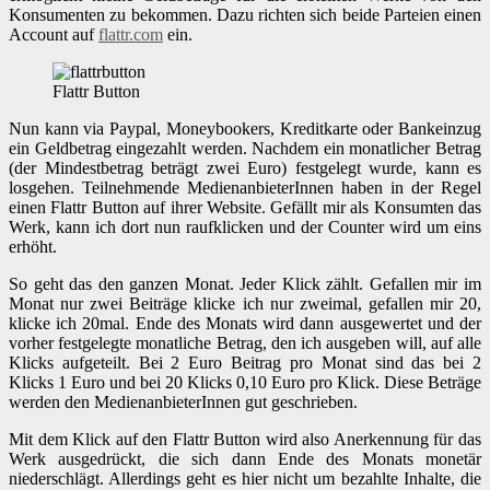
Konsumenten zu bekommen. Dazu richten sich beide Parteien einen
Account auf
flattr.com
ein.
Flattr Button
Nun kann via Paypal, Moneybookers, Kreditkarte oder Bankeinzug
ein Geldbetrag eingezahlt werden. Nachdem ein monatlicher Betrag
(der Mindestbetrag beträgt zwei Euro) festgelegt wurde, kann es
losgehen. Teilnehmende MedienanbieterInnen haben in der Regel
einen Flattr Button auf ihrer Website. Gefällt mir als Konsumten das
Werk, kann ich dort nun raufklicken und der Counter wird um eins
erhöht.
So geht das den ganzen Monat. Jeder Klick zählt. Gefallen mir im
Monat nur zwei Beiträge klicke ich nur zweimal, gefallen mir 20,
klicke ich 20mal. Ende des Monats wird dann ausgewertet und der
vorher festgelegte monatliche Betrag, den ich ausgeben will, auf alle
Klicks aufgeteilt. Bei 2 Euro Beitrag pro Monat sind das bei 2
Klicks 1 Euro und bei 20 Klicks 0,10 Euro pro Klick. Diese Beträge
werden den MedienanbieterInnen gut geschrieben.
Mit dem Klick auf den Flattr Button wird also Anerkennung für das
Werk ausgedrückt, die sich dann Ende des Monats monetär
niederschlägt. Allerdings geht es hier nicht um bezahlte Inhalte, die