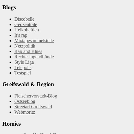
Blogs
Discobelle
Geozentrale
Heikoheftich
It’s rap
Mixtapesammelstelle
Netzpolitik
Rap and Blues
Rechte Jugendbünde
Style Liga
Telepolis
Testspiel
Greifswald & Region
Fleischervorstadt-Blog
Ostseeblog
Streetart Greifswald
Webmoritz
Homies