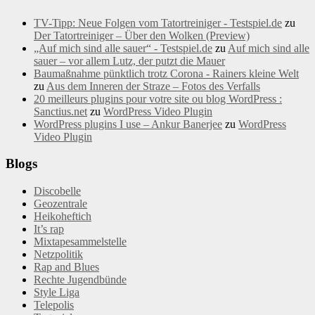
TV-Tipp: Neue Folgen vom Tatortreiniger - Testspiel.de
zu
Der Tatortreiniger – Über den Wolken (Preview)
„Auf mich sind alle sauer“ - Testspiel.de
zu
Auf mich sind alle
sauer – vor allem Lutz, der putzt die Mauer
Baumaßnahme pünktlich trotz Corona - Rainers kleine Welt
zu
Aus dem Inneren der Straze – Fotos des Verfalls
20 meilleurs plugins pour votre site ou blog WordPress :
Sanctius.net
zu
WordPress Video Plugin
WordPress plugins I use – Ankur Banerjee
zu
WordPress
Video Plugin
Blogs
Discobelle
Geozentrale
Heikoheftich
It’s rap
Mixtapesammelstelle
Netzpolitik
Rap and Blues
Rechte Jugendbünde
Style Liga
Telepolis