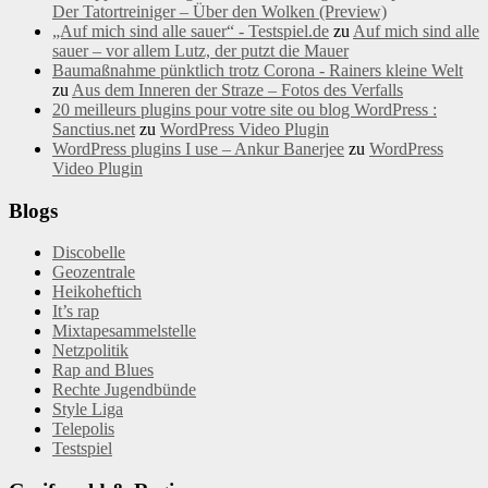
Der Tatortreiniger – Über den Wolken (Preview)
„Auf mich sind alle sauer“ - Testspiel.de
zu
Auf mich sind alle
sauer – vor allem Lutz, der putzt die Mauer
Baumaßnahme pünktlich trotz Corona - Rainers kleine Welt
zu
Aus dem Inneren der Straze – Fotos des Verfalls
20 meilleurs plugins pour votre site ou blog WordPress :
Sanctius.net
zu
WordPress Video Plugin
WordPress plugins I use – Ankur Banerjee
zu
WordPress
Video Plugin
Blogs
Discobelle
Geozentrale
Heikoheftich
It’s rap
Mixtapesammelstelle
Netzpolitik
Rap and Blues
Rechte Jugendbünde
Style Liga
Telepolis
Testspiel