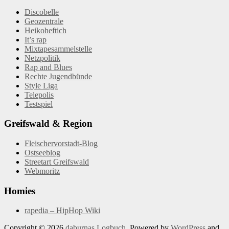
Discobelle
Geozentrale
Heikoheftich
It’s rap
Mixtapesammelstelle
Netzpolitik
Rap and Blues
Rechte Jugendbünde
Style Liga
Telepolis
Testspiel
Greifswald & Region
Fleischervorstadt-Blog
Ostseeblog
Streetart Greifswald
Webmoritz
Homies
rapedia – HipHop Wiki
Copyright © 2026
daburnas Logbuch
. Powered by
WordPress
and