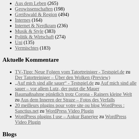
Aus dem Leben
(265)
Geowissenschaften
(198)
Greifswald & Region
(494)
Internes
(164)
Internet & Nerdkram
(236)
Musik & Style
(383)
Politik & Wirtschaft
(274)
Uni
(135)
Vermischtes
(183)
Aktuelle Kommentare
TV-Tipp: Neue Folgen vom Tatortreiniger - Testspiel.de
zu
Der Tatortreiniger – Über den Wolken (Preview)
„Auf mich sind alle sauer“ - Testspiel.de
zu
Auf mich sind alle
sauer – vor allem Lutz, der putzt die Mauer
Baumaßnahme pünktlich trotz Corona - Rainers kleine Welt
zu
Aus dem Inneren der Straze – Fotos des Verfalls
20 meilleurs plugins pour votre site ou blog WordPress :
Sanctius.net
zu
WordPress Video Plugin
WordPress plugins I use – Ankur Banerjee
zu
WordPress
Video Plugin
Blogs