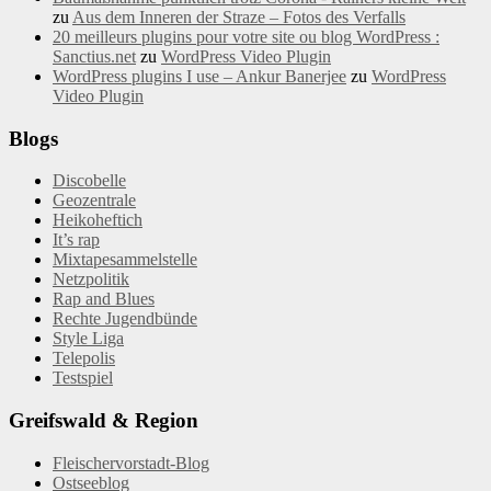
zu
Aus dem Inneren der Straze – Fotos des Verfalls
20 meilleurs plugins pour votre site ou blog WordPress :
Sanctius.net
zu
WordPress Video Plugin
WordPress plugins I use – Ankur Banerjee
zu
WordPress
Video Plugin
Blogs
Discobelle
Geozentrale
Heikoheftich
It’s rap
Mixtapesammelstelle
Netzpolitik
Rap and Blues
Rechte Jugendbünde
Style Liga
Telepolis
Testspiel
Greifswald & Region
Fleischervorstadt-Blog
Ostseeblog