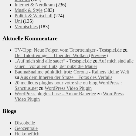
Internet & Nerdkram
(236)
Musik & Style
(383)
Politik & Wirtschaft
(274)
Uni
(135)
Vermischtes
(183)
Aktuelle Kommentare
TV-Tipp: Neue Folgen vom Tatortreiniger - Testspiel.de
zu
Der Tatortreiniger – Über den Wolken (Preview)
„Auf mich sind alle sauer“ - Testspiel.de
zu
Auf mich sind alle
sauer – vor allem Lutz, der putzt die Mauer
Baumaßnahme pünktlich trotz Corona - Rainers kleine Welt
zu
Aus dem Inneren der Straze – Fotos des Verfalls
20 meilleurs plugins pour votre site ou blog WordPress :
Sanctius.net
zu
WordPress Video Plugin
WordPress plugins I use – Ankur Banerjee
zu
WordPress
Video Plugin
Blogs
Discobelle
Geozentrale
Heikoheftich