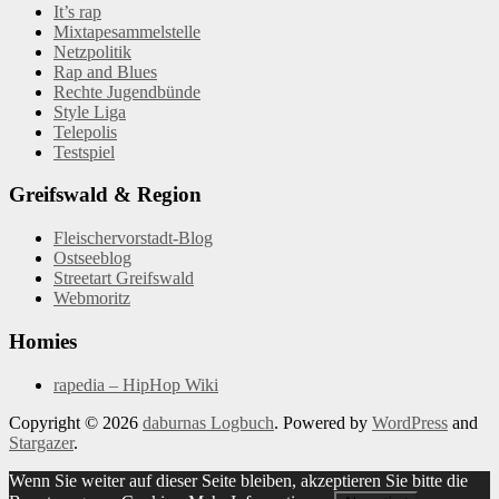
It’s rap
Mixtapesammelstelle
Netzpolitik
Rap and Blues
Rechte Jugendbünde
Style Liga
Telepolis
Testspiel
Greifswald & Region
Fleischervorstadt-Blog
Ostseeblog
Streetart Greifswald
Webmoritz
Homies
rapedia – HipHop Wiki
Copyright © 2026
daburnas Logbuch
. Powered by
WordPress
and
Stargazer
.
Wenn Sie weiter auf dieser Seite bleiben, akzeptieren Sie bitte die