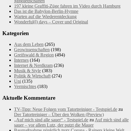
Mitgliedschaften
197 kleine Graffiti-Züge fahren im Video durch Hamburg
Das ist die Babylon-Berlin-Hymne
Warten auf die Wiederentdeckung
Wonderful(l) days – Cover und Original
Kategorien
Aus dem Leben
(265)
Geowissenschaften
(198)
Greifswald & Region
(494)
Internes
(164)
Internet & Nerdkram
(236)
Musik & Style
(383)
Politik & Wirtschaft
(274)
Uni
(135)
Vermischtes
(183)
Aktuelle Kommentare
TV-Tipp: Neue Folgen vom Tatortreiniger - Testspiel.de
zu
Der Tatortreiniger – Über den Wolken (Preview)
„Auf mich sind alle sauer“ - Testspiel.de
zu
Auf mich sind alle
sauer – vor allem Lutz, der putzt die Mauer
Baumaßnahme pünktlich trotz Corona - Rainers kleine Welt