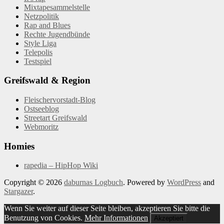
Mixtapesammelstelle
Netzpolitik
Rap and Blues
Rechte Jugendbünde
Style Liga
Telepolis
Testspiel
Greifswald & Region
Fleischervorstadt-Blog
Ostseeblog
Streetart Greifswald
Webmoritz
Homies
rapedia – HipHop Wiki
Copyright © 2026
daburnas Logbuch
. Powered by
WordPress
and
Stargazer
.
Wenn Sie weiter auf dieser Seite bleiben, akzeptieren Sie bitte die
Benutzung von Cookies.
Mehr Informationen
Akzeptiert