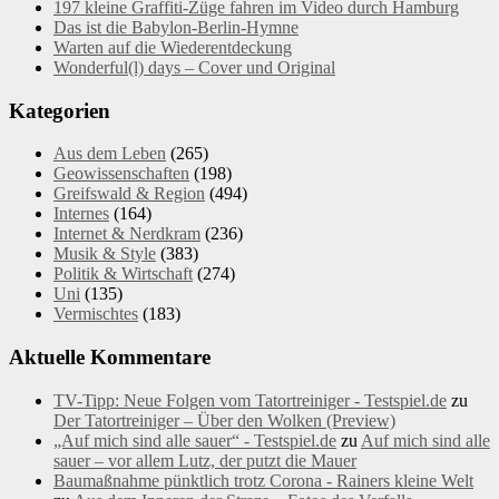
197 kleine Graffiti-Züge fahren im Video durch Hamburg
Das ist die Babylon-Berlin-Hymne
Warten auf die Wiederentdeckung
Wonderful(l) days – Cover und Original
Kategorien
Aus dem Leben
(265)
Geowissenschaften
(198)
Greifswald & Region
(494)
Internes
(164)
Internet & Nerdkram
(236)
Musik & Style
(383)
Politik & Wirtschaft
(274)
Uni
(135)
Vermischtes
(183)
Aktuelle Kommentare
TV-Tipp: Neue Folgen vom Tatortreiniger - Testspiel.de
zu
Der Tatortreiniger – Über den Wolken (Preview)
„Auf mich sind alle sauer“ - Testspiel.de
zu
Auf mich sind alle
sauer – vor allem Lutz, der putzt die Mauer
Baumaßnahme pünktlich trotz Corona - Rainers kleine Welt