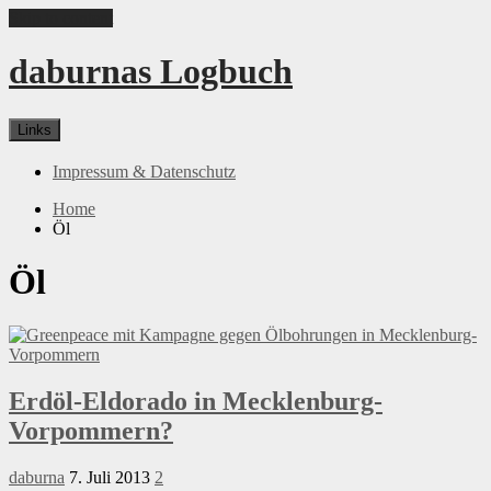
Skip to content
daburnas Logbuch
Links
Impressum & Datenschutz
Home
Öl
Öl
Erdöl-Eldorado in Mecklenburg-
Vorpommern?
daburna
7. Juli 2013
2