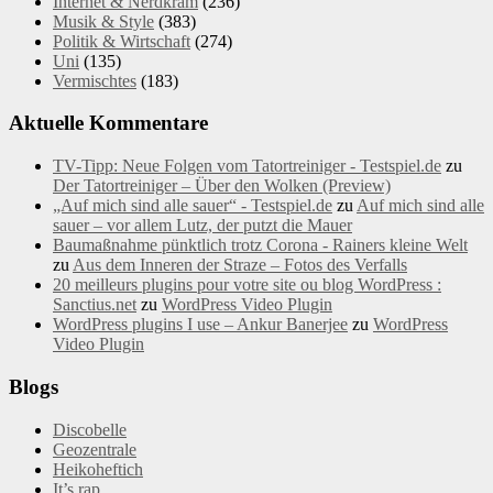
Internet & Nerdkram
(236)
Musik & Style
(383)
Politik & Wirtschaft
(274)
Uni
(135)
Vermischtes
(183)
Aktuelle Kommentare
TV-Tipp: Neue Folgen vom Tatortreiniger - Testspiel.de
zu
Der Tatortreiniger – Über den Wolken (Preview)
„Auf mich sind alle sauer“ - Testspiel.de
zu
Auf mich sind alle
sauer – vor allem Lutz, der putzt die Mauer
Baumaßnahme pünktlich trotz Corona - Rainers kleine Welt
zu
Aus dem Inneren der Straze – Fotos des Verfalls
20 meilleurs plugins pour votre site ou blog WordPress :
Sanctius.net
zu
WordPress Video Plugin
WordPress plugins I use – Ankur Banerjee
zu
WordPress
Video Plugin
Blogs
Discobelle
Geozentrale
Heikoheftich
It’s rap