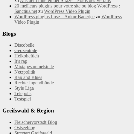
zu
Aus dem Inneren der Straze – Fotos des Verfalls
20 meilleurs plugins pour votre site ou blog WordPress :
Sanctius.net
zu
WordPress Video Plugin
WordPress plugins I use – Ankur Banerjee
zu
WordPress
Video Plugin
Blogs
Discobelle
Geozentrale
Heikoheftich
It’s rap
Mixtapesammelstelle
Netzpolitik
Rap and Blues
Rechte Jugendbünde
Style Liga
Telepolis
Testspiel
Greifswald & Region
Fleischervorstadt-Blog
Ostseeblog
Streetart Greifswald