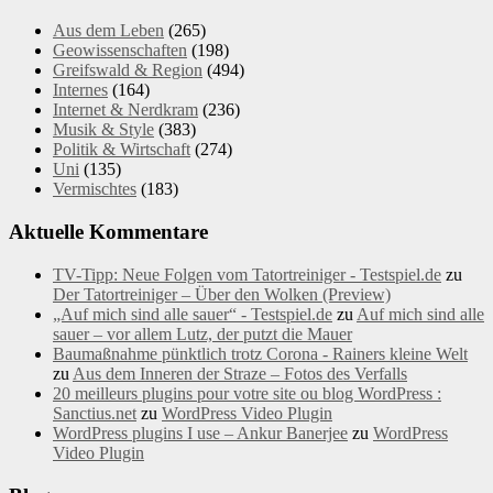
Aus dem Leben
(265)
Geowissenschaften
(198)
Greifswald & Region
(494)
Internes
(164)
Internet & Nerdkram
(236)
Musik & Style
(383)
Politik & Wirtschaft
(274)
Uni
(135)
Vermischtes
(183)
Aktuelle Kommentare
TV-Tipp: Neue Folgen vom Tatortreiniger - Testspiel.de
zu
Der Tatortreiniger – Über den Wolken (Preview)
„Auf mich sind alle sauer“ - Testspiel.de
zu
Auf mich sind alle
sauer – vor allem Lutz, der putzt die Mauer
Baumaßnahme pünktlich trotz Corona - Rainers kleine Welt
zu
Aus dem Inneren der Straze – Fotos des Verfalls
20 meilleurs plugins pour votre site ou blog WordPress :
Sanctius.net
zu
WordPress Video Plugin
WordPress plugins I use – Ankur Banerjee
zu
WordPress
Video Plugin