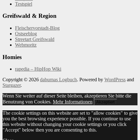
Testspiel
Greifswald & Region
Fleischervorstadt-Blog
Ostseeblog
Streetart Greifswald
Webmoritz
Homies
rapedia – HipHop Wiki
Copyright © 2026
daburnas Logbuch
. Powered by
WordPress
and
Stargazer
.
Wenn Sie weiter auf dieser Seite bleiben, akzeptieren Sie bitte die
Benutzung von Cookies.
Mehr Informationen
Akzeptiert
The cookie settings on this website are set to "allow cookies" to give
you the best browsing experience possible. If you continue to use
this website without changing your cookie settings or you click
"Accept" below then you are consenting to this.