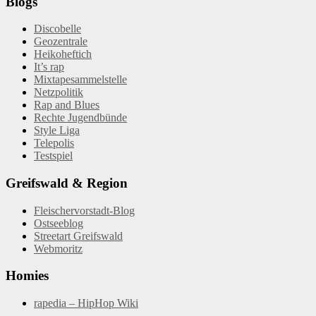
Blogs
Discobelle
Geozentrale
Heikoheftich
It’s rap
Mixtapesammelstelle
Netzpolitik
Rap and Blues
Rechte Jugendbünde
Style Liga
Telepolis
Testspiel
Greifswald & Region
Fleischervorstadt-Blog
Ostseeblog
Streetart Greifswald
Webmoritz
Homies
rapedia – HipHop Wiki