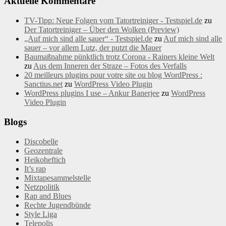
Aktuelle Kommentare
TV-Tipp: Neue Folgen vom Tatortreiniger - Testspiel.de
zu
Der Tatortreiniger – Über den Wolken (Preview)
„Auf mich sind alle sauer“ - Testspiel.de
zu
Auf mich sind alle
sauer – vor allem Lutz, der putzt die Mauer
Baumaßnahme pünktlich trotz Corona - Rainers kleine Welt
zu
Aus dem Inneren der Straze – Fotos des Verfalls
20 meilleurs plugins pour votre site ou blog WordPress :
Sanctius.net
zu
WordPress Video Plugin
WordPress plugins I use – Ankur Banerjee
zu
WordPress
Video Plugin
Blogs
Discobelle
Geozentrale
Heikoheftich
It’s rap
Mixtapesammelstelle
Netzpolitik
Rap and Blues
Rechte Jugendbünde
Style Liga
Telepolis