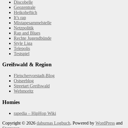
Discobelle
Geozentrale
Heikoheftich
It’s rap
Mixtapesammelstelle
Netzpolitik
Rap and Blues
Rechte Jugendbünde
Style Liga
Telepolis
Testspiel
Greifswald & Region
Fleischervorstadt-Blog
Ostseeblog
Streetart Greifswald
Webmoritz
Homies
rapedia – HipHop Wiki
Copyright © 2026
daburnas Logbuch
. Powered by
WordPress
and