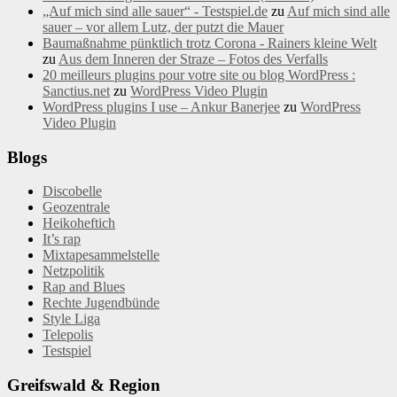
„Auf mich sind alle sauer“ - Testspiel.de
zu
Auf mich sind alle
sauer – vor allem Lutz, der putzt die Mauer
Baumaßnahme pünktlich trotz Corona - Rainers kleine Welt
zu
Aus dem Inneren der Straze – Fotos des Verfalls
20 meilleurs plugins pour votre site ou blog WordPress :
Sanctius.net
zu
WordPress Video Plugin
WordPress plugins I use – Ankur Banerjee
zu
WordPress
Video Plugin
Blogs
Discobelle
Geozentrale
Heikoheftich
It’s rap
Mixtapesammelstelle
Netzpolitik
Rap and Blues
Rechte Jugendbünde
Style Liga
Telepolis
Testspiel
Greifswald & Region