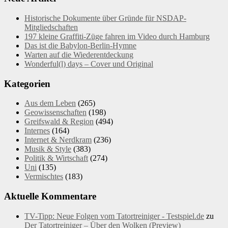
Historische Dokumente über Gründe für NSDAP-
Mitgliedschaften
197 kleine Graffiti-Züge fahren im Video durch Hamburg
Das ist die Babylon-Berlin-Hymne
Warten auf die Wiederentdeckung
Wonderful(l) days – Cover und Original
Kategorien
Aus dem Leben
(265)
Geowissenschaften
(198)
Greifswald & Region
(494)
Internes
(164)
Internet & Nerdkram
(236)
Musik & Style
(383)
Politik & Wirtschaft
(274)
Uni
(135)
Vermischtes
(183)
Aktuelle Kommentare
TV-Tipp: Neue Folgen vom Tatortreiniger - Testspiel.de
zu
Der Tatortreiniger – Über den Wolken (Preview)