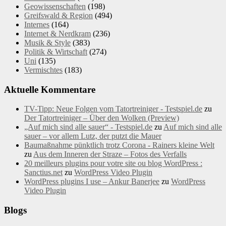
Geowissenschaften
(198)
Greifswald & Region
(494)
Internes
(164)
Internet & Nerdkram
(236)
Musik & Style
(383)
Politik & Wirtschaft
(274)
Uni
(135)
Vermischtes
(183)
Aktuelle Kommentare
TV-Tipp: Neue Folgen vom Tatortreiniger - Testspiel.de
zu
Der Tatortreiniger – Über den Wolken (Preview)
„Auf mich sind alle sauer“ - Testspiel.de
zu
Auf mich sind alle
sauer – vor allem Lutz, der putzt die Mauer
Baumaßnahme pünktlich trotz Corona - Rainers kleine Welt
zu
Aus dem Inneren der Straze – Fotos des Verfalls
20 meilleurs plugins pour votre site ou blog WordPress :
Sanctius.net
zu
WordPress Video Plugin
WordPress plugins I use – Ankur Banerjee
zu
WordPress
Video Plugin
Blogs