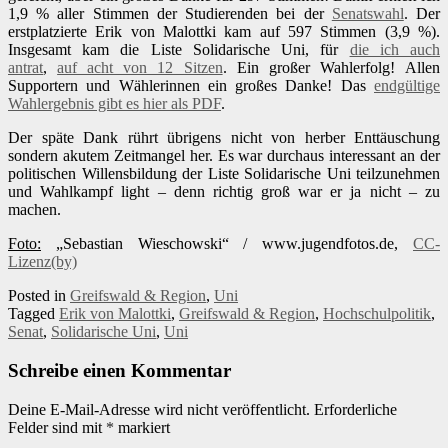
1,9 % aller Stimmen der Studierenden bei der
Senatswahl
. Der
erstplatzierte Erik von Malottki kam auf 597 Stimmen (3,9 %).
Insgesamt kam die Liste Solidarische Uni, für
die ich auch
antrat
,
auf acht von 12 Sitzen
. Ein großer Wahlerfolg! Allen
Supportern und Wählerinnen ein großes Danke! Das
endgültige
Wahlergebnis gibt es hier als PDF
.
Der späte Dank rührt übrigens nicht von herber Enttäuschung
sondern akutem Zeitmangel her. Es war durchaus interessant an der
politischen Willensbildung der Liste Solidarische Uni teilzunehmen
und Wahlkampf light – denn richtig groß war er ja nicht – zu
machen.
Foto:
„Sebastian Wieschowski“ / www.jugendfotos.de,
CC-
Lizenz(by)
Posted in
Greifswald & Region
,
Uni
Tagged
Erik von Malottki
,
Greifswald & Region
,
Hochschulpolitik
,
Senat
,
Solidarische Uni
,
Uni
Schreibe einen Kommentar
Deine E-Mail-Adresse wird nicht veröffentlicht.
Erforderliche
Felder sind mit
*
markiert