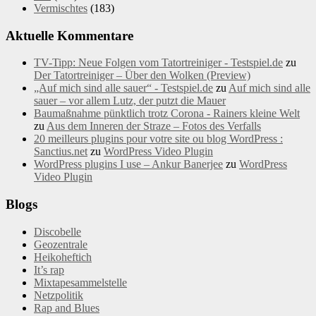
Vermischtes
(183)
Aktuelle Kommentare
TV-Tipp: Neue Folgen vom Tatortreiniger - Testspiel.de
zu
Der Tatortreiniger – Über den Wolken (Preview)
„Auf mich sind alle sauer“ - Testspiel.de
zu
Auf mich sind alle
sauer – vor allem Lutz, der putzt die Mauer
Baumaßnahme pünktlich trotz Corona - Rainers kleine Welt
zu
Aus dem Inneren der Straze – Fotos des Verfalls
20 meilleurs plugins pour votre site ou blog WordPress :
Sanctius.net
zu
WordPress Video Plugin
WordPress plugins I use – Ankur Banerjee
zu
WordPress
Video Plugin
Blogs
Discobelle
Geozentrale
Heikoheftich
It’s rap
Mixtapesammelstelle
Netzpolitik
Rap and Blues