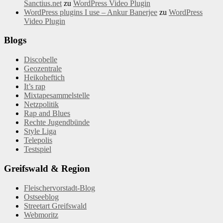
Sanctius.net
zu
WordPress Video Plugin
WordPress plugins I use – Ankur Banerjee
zu
WordPress
Video Plugin
Blogs
Discobelle
Geozentrale
Heikoheftich
It’s rap
Mixtapesammelstelle
Netzpolitik
Rap and Blues
Rechte Jugendbünde
Style Liga
Telepolis
Testspiel
Greifswald & Region
Fleischervorstadt-Blog
Ostseeblog
Streetart Greifswald
Webmoritz