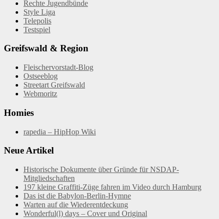
Rechte Jugendbünde
Style Liga
Telepolis
Testspiel
Greifswald & Region
Fleischervorstadt-Blog
Ostseeblog
Streetart Greifswald
Webmoritz
Homies
rapedia – HipHop Wiki
Neue Artikel
Historische Dokumente über Gründe für NSDAP-
Mitgliedschaften
197 kleine Graffiti-Züge fahren im Video durch Hamburg
Das ist die Babylon-Berlin-Hymne
Warten auf die Wiederentdeckung
Wonderful(l) days – Cover und Original