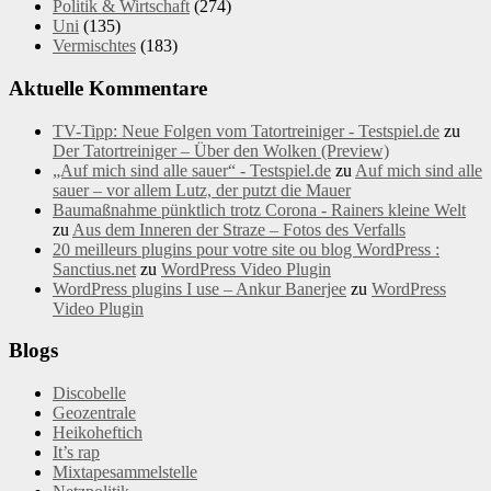
Politik & Wirtschaft
(274)
Uni
(135)
Vermischtes
(183)
Aktuelle Kommentare
TV-Tipp: Neue Folgen vom Tatortreiniger - Testspiel.de
zu
Der Tatortreiniger – Über den Wolken (Preview)
„Auf mich sind alle sauer“ - Testspiel.de
zu
Auf mich sind alle
sauer – vor allem Lutz, der putzt die Mauer
Baumaßnahme pünktlich trotz Corona - Rainers kleine Welt
zu
Aus dem Inneren der Straze – Fotos des Verfalls
20 meilleurs plugins pour votre site ou blog WordPress :
Sanctius.net
zu
WordPress Video Plugin
WordPress plugins I use – Ankur Banerjee
zu
WordPress
Video Plugin
Blogs
Discobelle
Geozentrale
Heikoheftich
It’s rap
Mixtapesammelstelle