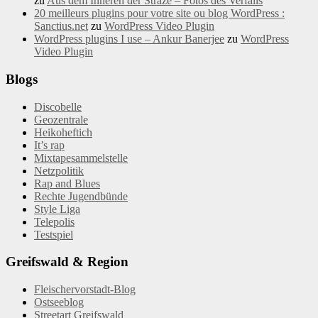
zu
Aus dem Inneren der Straze – Fotos des Verfalls
20 meilleurs plugins pour votre site ou blog WordPress :
Sanctius.net
zu
WordPress Video Plugin
WordPress plugins I use – Ankur Banerjee
zu
WordPress
Video Plugin
Blogs
Discobelle
Geozentrale
Heikoheftich
It’s rap
Mixtapesammelstelle
Netzpolitik
Rap and Blues
Rechte Jugendbünde
Style Liga
Telepolis
Testspiel
Greifswald & Region
Fleischervorstadt-Blog
Ostseeblog
Streetart Greifswald