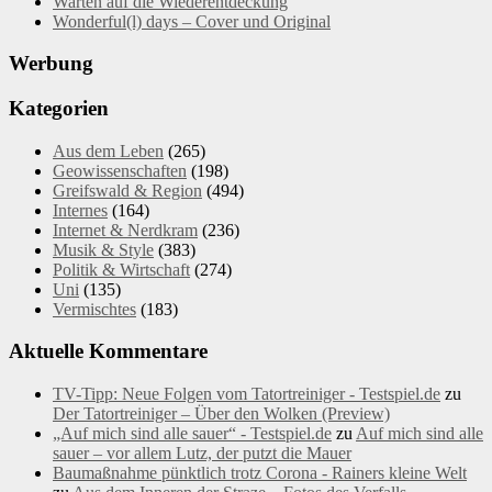
Warten auf die Wiederentdeckung
Wonderful(l) days – Cover und Original
Werbung
Kategorien
Aus dem Leben
(265)
Geowissenschaften
(198)
Greifswald & Region
(494)
Internes
(164)
Internet & Nerdkram
(236)
Musik & Style
(383)
Politik & Wirtschaft
(274)
Uni
(135)
Vermischtes
(183)
Aktuelle Kommentare
TV-Tipp: Neue Folgen vom Tatortreiniger - Testspiel.de
zu
Der Tatortreiniger – Über den Wolken (Preview)
„Auf mich sind alle sauer“ - Testspiel.de
zu
Auf mich sind alle
sauer – vor allem Lutz, der putzt die Mauer
Baumaßnahme pünktlich trotz Corona - Rainers kleine Welt