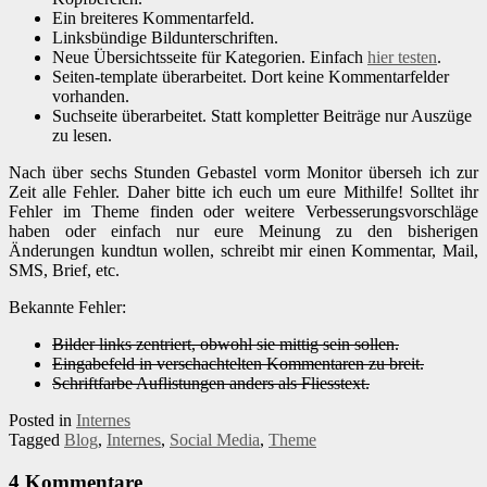
Ein breiteres Kommentarfeld.
Linksbündige Bildunterschriften.
Neue Übersichtsseite für Kategorien. Einfach
hier testen
.
Seiten-template überarbeitet. Dort keine Kommentarfelder
vorhanden.
Suchseite überarbeitet. Statt kompletter Beiträge nur Auszüge
zu lesen.
Nach über sechs Stunden Gebastel vorm Monitor überseh ich zur
Zeit alle Fehler. Daher bitte ich euch um eure Mithilfe! Solltet ihr
Fehler im Theme finden oder weitere Verbesserungsvorschläge
haben oder einfach nur eure Meinung zu den bisherigen
Änderungen kundtun wollen, schreibt mir einen Kommentar, Mail,
SMS, Brief, etc.
Bekannte Fehler:
Bilder links zentriert, obwohl sie mittig sein sollen.
Eingabefeld in verschachtelten Kommentaren zu breit.
Schriftfarbe Auflistungen anders als Fliesstext.
Posted in
Internes
Tagged
Blog
,
Internes
,
Social Media
,
Theme
4 Kommentare