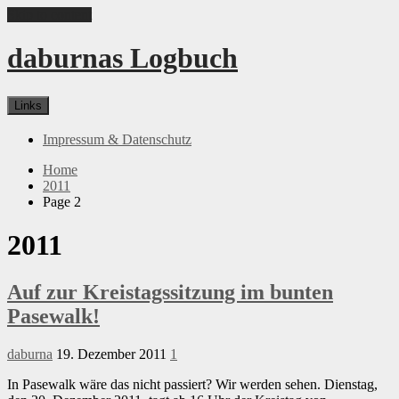
Skip to content
daburnas Logbuch
Links
Impressum & Datenschutz
Home
2011
Page 2
2011
Auf zur Kreistagssitzung im bunten
Pasewalk!
daburna
19. Dezember 2011
1
In Pasewalk wäre das nicht passiert? Wir werden sehen. Dienstag,