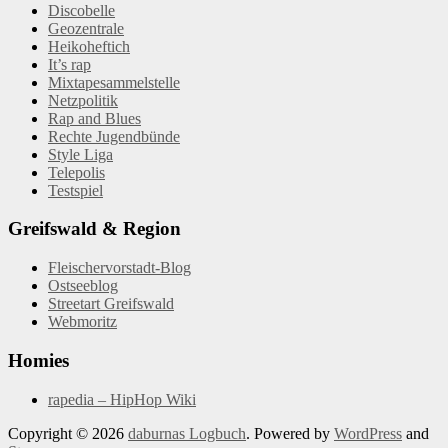
Discobelle
Geozentrale
Heikoheftich
It’s rap
Mixtapesammelstelle
Netzpolitik
Rap and Blues
Rechte Jugendbünde
Style Liga
Telepolis
Testspiel
Greifswald & Region
Fleischervorstadt-Blog
Ostseeblog
Streetart Greifswald
Webmoritz
Homies
rapedia – HipHop Wiki
Copyright © 2026
daburnas Logbuch
. Powered by
WordPress
and