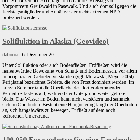
den 20. Dezember 2011, tagt ab 16 Uhr der Kreistag von
Vorpommern-Greifswald in Pasewalk. Und auch dort soll gegen die
Kreistagsmitglieder und Anhänger der rechtsextremen NPD
protestiert werden.
Solifluktion in Alaska (Geovideo)
daburna
16. Dezember 2011
11
Unter Solifluktion oder auch Bodenfließen, Erdfließen wird die
hangabwärtige Bewegung von Schutt- und Bodenmassen, vor allem
in periglazialen Gebieten verstanden (vgl. Murawski; Meyer 2004).
Periglazial bezeichnet Gebiete, die von Frost dominiert werden. Im
kurzen Sommer taut die Oberfläche des dort vorkommenden
Permafrostbodens auf, während der Untergrund weiter gefroren
bleibt. Das Wasser im Boden kann nicht versickern und sammelt
sich im Oberboden. Besteht eine Hangneigung fängt der Oberboden
an, sich hangabwärts zu bewegen. Er fließt auf dem noch
gefrorenen Untergrund.
100.050 Euro geboten für eine Facebook-