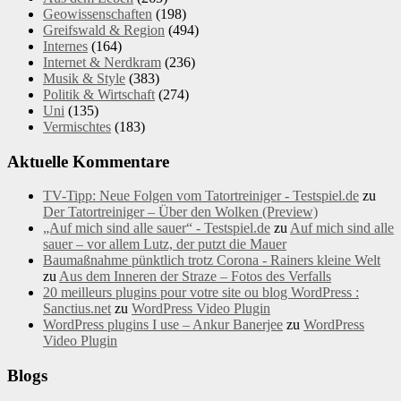
Geowissenschaften
(198)
Greifswald & Region
(494)
Internes
(164)
Internet & Nerdkram
(236)
Musik & Style
(383)
Politik & Wirtschaft
(274)
Uni
(135)
Vermischtes
(183)
Aktuelle Kommentare
TV-Tipp: Neue Folgen vom Tatortreiniger - Testspiel.de
zu
Der Tatortreiniger – Über den Wolken (Preview)
„Auf mich sind alle sauer“ - Testspiel.de
zu
Auf mich sind alle
sauer – vor allem Lutz, der putzt die Mauer
Baumaßnahme pünktlich trotz Corona - Rainers kleine Welt
zu
Aus dem Inneren der Straze – Fotos des Verfalls
20 meilleurs plugins pour votre site ou blog WordPress :
Sanctius.net
zu
WordPress Video Plugin
WordPress plugins I use – Ankur Banerjee
zu
WordPress
Video Plugin
Blogs