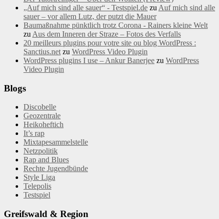
„Auf mich sind alle sauer“ - Testspiel.de
zu
Auf mich sind alle
sauer – vor allem Lutz, der putzt die Mauer
Baumaßnahme pünktlich trotz Corona - Rainers kleine Welt
zu
Aus dem Inneren der Straze – Fotos des Verfalls
20 meilleurs plugins pour votre site ou blog WordPress :
Sanctius.net
zu
WordPress Video Plugin
WordPress plugins I use – Ankur Banerjee
zu
WordPress
Video Plugin
Blogs
Discobelle
Geozentrale
Heikoheftich
It’s rap
Mixtapesammelstelle
Netzpolitik
Rap and Blues
Rechte Jugendbünde
Style Liga
Telepolis
Testspiel
Greifswald & Region