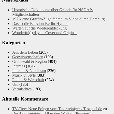
Historische Dokumente über Gründe für NSDAP-
Mitgliedschaften
197 kleine Graffiti-Züge fahren im Video durch Hamburg
Das ist die Babylon-Berlin-Hymne
Warten auf die Wiederentdeckung
Wonderful(l) days – Cover und Original
Kategorien
Aus dem Leben
(265)
Geowissenschaften
(198)
Greifswald & Region
(494)
Internes
(164)
Internet & Nerdkram
(236)
Musik & Style
(383)
Politik & Wirtschaft
(274)
Uni
(135)
Vermischtes
(183)
Aktuelle Kommentare
TV-Tipp: Neue Folgen vom Tatortreiniger - Testspiel.de
zu
Der Tatortreiniger – Über den Wolken (Preview)