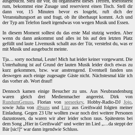
ausgebucht. Stell dir vor, du organisierst dieses Treffen, telefonierst
rum, bekommst eine Zusage und reservierst einen Tisch. Stell dir
dann vor, 15 Minuten bevor es losgeht, ruft dich der
Veranstaltungsort an und fragt, ob ihr überhaupt kommt. Ach und
der Typ am Telefon faselt irgendwas von wegen Musik und Essen.
In diesem Moment solltest du das erste Mal stutzig werden. Aber
wenn du dann ankommst und alles ist bis auf den letzten Platz
gefüllt und laute Livemusik schallt aus der Tür, verstehst du, was er
mit Musik und ausgebucht meinte.
Tja… sorry nochmal, Leute! Mich hat leider keiner vorgewarnt. Die
Unterhaltung ist auf Grund der lauten Musik leider doch etwas zu
kurz gekommen, bzw. war anstrengend. Eventuell fanden uns
deswegen auch einige zugesagte Gäste nicht. Nächstesmal klär ich
das vorher ab. Wort drauf!
Dennoch kamen einige Besucher zu uns. Aus Neubrandenburg
waren gleich drei Medienmacher angereist. Dirk von
RundumGenuss
, Florian von
seeseekey
, Hobby-Radio-DJ
Jojo
,
sowie Julia von
49suns
und
Lizz
aus Greifswald folgten meiner
Einladung. Gegen 23 Uhr wollten zwar noch drei weitere Personen
dazustossen, da waren wir aber leider schon raus. Spätestens bei
dem Song „Hier in Greifswald“ und weiter im Lied „…da steppt der
Bär [sic!]“ war dann irgendwie Schluss.