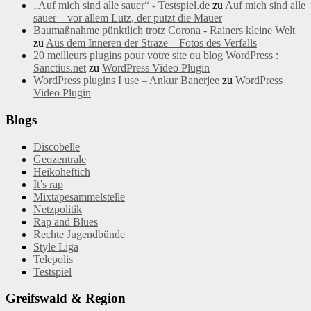
„Auf mich sind alle sauer“ - Testspiel.de
zu
Auf mich sind alle
sauer – vor allem Lutz, der putzt die Mauer
Baumaßnahme pünktlich trotz Corona - Rainers kleine Welt
zu
Aus dem Inneren der Straze – Fotos des Verfalls
20 meilleurs plugins pour votre site ou blog WordPress :
Sanctius.net
zu
WordPress Video Plugin
WordPress plugins I use – Ankur Banerjee
zu
WordPress
Video Plugin
Blogs
Discobelle
Geozentrale
Heikoheftich
It’s rap
Mixtapesammelstelle
Netzpolitik
Rap and Blues
Rechte Jugendbünde
Style Liga
Telepolis
Testspiel
Greifswald & Region