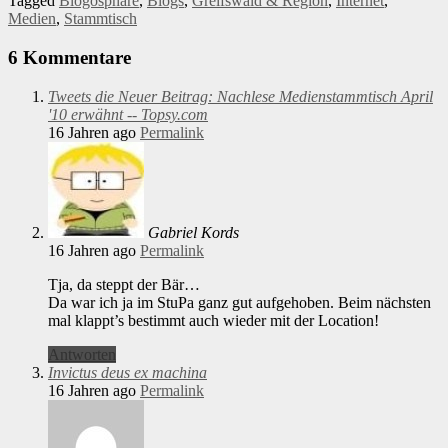
Tagged
Blogosphäre
,
Blogs
,
Greifswald & Region
,
Internet
,
Medien
,
Stammtisch
6 Kommentare
Tweets die Neuer Beitrag: Nachlese Medienstammtisch April
'10 erwähnt -- Topsy.com
16 Jahren ago
Permalink
Gabriel Kords
16 Jahren ago
Permalink
Tja, da steppt der Bär…
Da war ich ja im StuPa ganz gut aufgehoben. Beim nächsten
mal klappt’s bestimmt auch wieder mit der Location!
Antworten
Invictus deus ex machina
16 Jahren ago
Permalink