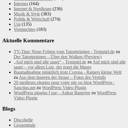
Internes
(164)
Internet & Nerdkram
(236)
Musik & Style
(383)
Politik & Wirtschaft
(274)
Uni
(135)
Vermischtes
(183)
Aktuelle Kommentare
TV-Tipp: Neue Folgen vom Tatortreiniger - Testspiel.de
zu
Der Tatortreiniger – Über den Wolken (Preview)
„Auf mich sind alle sauer“ - Testspiel.de
zu
Auf mich sind alle
sauer – vor allem Lutz, der putzt die Mauer
Baumaßnahme pünktlich trotz Corona - Rainers kleine Welt
zu
Aus dem Inneren der Straze – Fotos des Verfalls
20 meilleurs plugins pour votre site ou blog WordPress :
Sanctius.net
zu
WordPress Video Plugin
WordPress plugins I use – Ankur Banerjee
zu
WordPress
Video Plugin
Blogs
Discobelle
Geozentrale