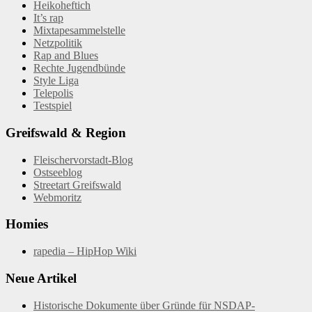
Heikoheftich
It’s rap
Mixtapesammelstelle
Netzpolitik
Rap and Blues
Rechte Jugendbünde
Style Liga
Telepolis
Testspiel
Greifswald & Region
Fleischervorstadt-Blog
Ostseeblog
Streetart Greifswald
Webmoritz
Homies
rapedia – HipHop Wiki
Neue Artikel
Historische Dokumente über Gründe für NSDAP-