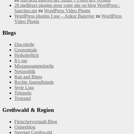
20 meilleurs plugins pour votre site ou blog WordPress :
Sanctius.net
zu
WordPress Video Plugin
WordPress plugins I use – Ankur Banerjee
zu
WordPress
Video Plugin
Blogs
Discobelle
Geozentrale
Heikoheftich
It’s rap
Mixtapesammelstelle
Netzpolitik
Rap and Blues
Rechte Jugendbünde
Style Liga
Telepolis
Testspiel
Greifswald & Region
Fleischervorstadt-Blog
Ostseeblog
Streetart Greifswald