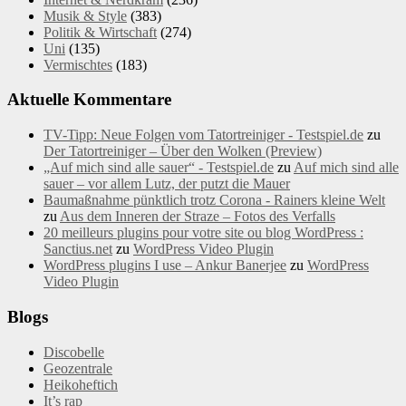
Musik & Style
(383)
Politik & Wirtschaft
(274)
Uni
(135)
Vermischtes
(183)
Aktuelle Kommentare
TV-Tipp: Neue Folgen vom Tatortreiniger - Testspiel.de
zu
Der Tatortreiniger – Über den Wolken (Preview)
„Auf mich sind alle sauer“ - Testspiel.de
zu
Auf mich sind alle
sauer – vor allem Lutz, der putzt die Mauer
Baumaßnahme pünktlich trotz Corona - Rainers kleine Welt
zu
Aus dem Inneren der Straze – Fotos des Verfalls
20 meilleurs plugins pour votre site ou blog WordPress :
Sanctius.net
zu
WordPress Video Plugin
WordPress plugins I use – Ankur Banerjee
zu
WordPress
Video Plugin
Blogs
Discobelle
Geozentrale
Heikoheftich
It’s rap