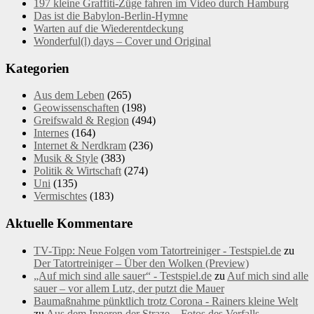
197 kleine Graffiti-Züge fahren im Video durch Hamburg
Das ist die Babylon-Berlin-Hymne
Warten auf die Wiederentdeckung
Wonderful(l) days – Cover und Original
Kategorien
Aus dem Leben
(265)
Geowissenschaften
(198)
Greifswald & Region
(494)
Internes
(164)
Internet & Nerdkram
(236)
Musik & Style
(383)
Politik & Wirtschaft
(274)
Uni
(135)
Vermischtes
(183)
Aktuelle Kommentare
TV-Tipp: Neue Folgen vom Tatortreiniger - Testspiel.de
zu
Der Tatortreiniger – Über den Wolken (Preview)
„Auf mich sind alle sauer“ - Testspiel.de
zu
Auf mich sind alle
sauer – vor allem Lutz, der putzt die Mauer
Baumaßnahme pünktlich trotz Corona - Rainers kleine Welt
zu
Aus dem Inneren der Straze – Fotos des Verfalls