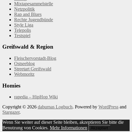
Mixtapesammelstelle
Netzpolitik
Rap and Blues
Rechte Jugendbünde
Style Liga
Telepolis
Testspiel
Greifswald & Region
Fleischervorstadt-Blog
Ostseeblog
Streetart Greifswald
Webmoritz
Homies
rapedia – HipHop Wiki
Copyright © 2026
daburnas Logbuch
. Powered by
WordPress
and
Stargazer
.
Wenn Sie weiter auf dieser Seite bleiben, akzeptieren Sie bitte die
Benutzung von Cookies.
Mehr Informationen
Akzeptiert