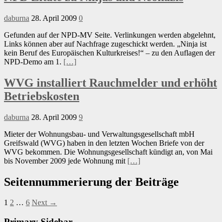
daburna
28. April 2009
0
Gefunden auf der NPD-MV Seite. Verlinkungen werden abgelehnt,
Links können aber auf Nachfrage zugeschickt werden. „Ninja ist
kein Beruf des Europäischen Kulturkreises!“ – zu den Auflagen der
NPD-Demo am 1.
[…]
WVG installiert Rauchmelder und erhöht
Betriebskosten
daburna
28. April 2009
9
Mieter der Wohnungsbau- und Verwaltungsgesellschaft mbH
Greifswald (WVG) haben in den letzten Wochen Briefe von der
WVG bekommen. Die Wohnungsgesellschaft kündigt an, von Mai
bis November 2009 jede Wohnung mit
[…]
Seitennummerierung der Beiträge
1
2
…
6
Next →
Primary Sidebar