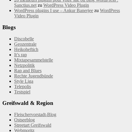
Sanctius.net
zu
WordPress Video Plugin
WordPress plugins I use – Ankur Banerjee
zu
WordPress
Video Plugin
Blogs
Discobelle
Geozentrale
Heikoheftich
It’s rap
Mixtapesammelstelle
Netzpolitik
Rap and Blues
Rechte Jugendbünde
Style Liga
Telepolis
Testspiel
Greifswald & Region
Fleischervorstadt-Blog
Ostseeblog
Streetart Greifswald
Webmoritz