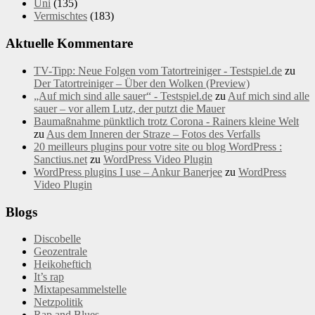
Uni
(135)
Vermischtes
(183)
Aktuelle Kommentare
TV-Tipp: Neue Folgen vom Tatortreiniger - Testspiel.de
zu
Der Tatortreiniger – Über den Wolken (Preview)
„Auf mich sind alle sauer“ - Testspiel.de
zu
Auf mich sind alle
sauer – vor allem Lutz, der putzt die Mauer
Baumaßnahme pünktlich trotz Corona - Rainers kleine Welt
zu
Aus dem Inneren der Straze – Fotos des Verfalls
20 meilleurs plugins pour votre site ou blog WordPress :
Sanctius.net
zu
WordPress Video Plugin
WordPress plugins I use – Ankur Banerjee
zu
WordPress
Video Plugin
Blogs
Discobelle
Geozentrale
Heikoheftich
It’s rap
Mixtapesammelstelle
Netzpolitik
Rap and Blues