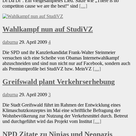
Di Da Di“. Ein vielgesampletes Lied. Sätze wie „There is no
competiton cause we are the best!“ sind
[…]
Wahlkampf nun auf StudiVZ
daburna
29. April 2009
4
Die SPD und ihr Kanzlerkandidat Frank-Walter Steinmeier
versuchen sich eine Scheibe von Obamas Internetwahlkampf
abzuschneiden und sind nun nicht nur auf Facebook, sondern auch
als Premiumprofile bei StudiVZ bzw. MeinVZ
[…]
Greifswald plant Verkehrserhebung
daburna
29. April 2009
3
Die Stadt Greifswald führt im Rahmen der Entwicklung eines
Klimaschutzkonzeptes im Mai eine schriftliche Befragung der
Wohnbevölkerung zur Nutzung der Verkehrsmittel durch. Betreut
und durchgeführt wird das Projekt vom Institut
[…]
NPD Zitate zu Ninjas und Neonazis