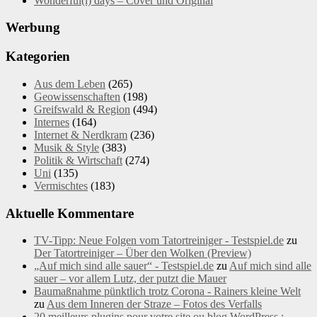
Wonderful(l) days – Cover und Original
Werbung
Kategorien
Aus dem Leben
(265)
Geowissenschaften
(198)
Greifswald & Region
(494)
Internes
(164)
Internet & Nerdkram
(236)
Musik & Style
(383)
Politik & Wirtschaft
(274)
Uni
(135)
Vermischtes
(183)
Aktuelle Kommentare
TV-Tipp: Neue Folgen vom Tatortreiniger - Testspiel.de
zu
Der Tatortreiniger – Über den Wolken (Preview)
„Auf mich sind alle sauer“ - Testspiel.de
zu
Auf mich sind alle
sauer – vor allem Lutz, der putzt die Mauer
Baumaßnahme pünktlich trotz Corona - Rainers kleine Welt
zu
Aus dem Inneren der Straze – Fotos des Verfalls
20 meilleurs plugins pour votre site ou blog WordPress :