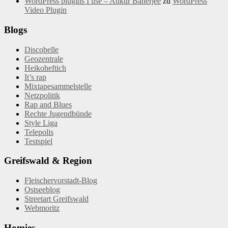
WordPress plugins I use – Ankur Banerjee
zu
WordPress
Video Plugin
Blogs
Discobelle
Geozentrale
Heikoheftich
It’s rap
Mixtapesammelstelle
Netzpolitik
Rap and Blues
Rechte Jugendbünde
Style Liga
Telepolis
Testspiel
Greifswald & Region
Fleischervorstadt-Blog
Ostseeblog
Streetart Greifswald
Webmoritz
Homies