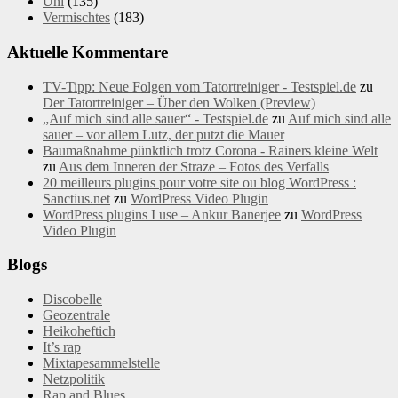
Uni
(135)
Vermischtes
(183)
Aktuelle Kommentare
TV-Tipp: Neue Folgen vom Tatortreiniger - Testspiel.de
zu
Der Tatortreiniger – Über den Wolken (Preview)
„Auf mich sind alle sauer“ - Testspiel.de
zu
Auf mich sind alle
sauer – vor allem Lutz, der putzt die Mauer
Baumaßnahme pünktlich trotz Corona - Rainers kleine Welt
zu
Aus dem Inneren der Straze – Fotos des Verfalls
20 meilleurs plugins pour votre site ou blog WordPress :
Sanctius.net
zu
WordPress Video Plugin
WordPress plugins I use – Ankur Banerjee
zu
WordPress
Video Plugin
Blogs
Discobelle
Geozentrale
Heikoheftich
It’s rap
Mixtapesammelstelle
Netzpolitik
Rap and Blues