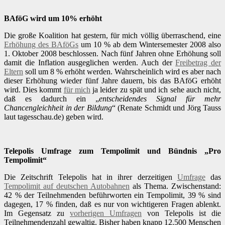
BAföG wird um 10% erhöht
Die große Koalition hat gestern, für mich völlig überraschend, eine
Erhöhung des BAföGs
um 10 % ab dem Wintersemester 2008 also
1. Oktober 2008 beschlossen. Nach fünf Jahren ohne Erhöhung soll
damit die Inflation ausgeglichen werden. Auch der
Freibetrag der
Eltern
soll um 8 % erhöht werden. Wahrscheinlich wird es aber nach
dieser Erhöhung wieder fünf Jahre dauern, bis das BAföG erhöht
wird. Dies kommt
für mich
ja leider zu spät und ich sehe auch nicht,
daß es dadurch ein „
entscheidendes Signal für mehr
Chancengleichheit in der Bildung
“ (Renate Schmidt und Jörg Tauss
laut tagesschau.de) geben wird.
Telepolis Umfrage zum Tempolimit und Bündnis „Pro
Tempolimit“
Die Zeitschrift Telepolis hat in ihrer derzeitigen
Umfrage
das
Tempolimit auf deutschen Autobahnen
als Thema. Zwischenstand:
42 % der Teilnehmenden beführworten ein Tempolimit, 39 % sind
dagegen, 17 % finden, daß es nur von wichtigeren Fragen ablenkt.
Im Gegensatz zu
vorherigen Umfragen
von Telepolis ist die
Teilnehmendenzahl gewaltig. Bisher haben knapp 12.500 Menschen