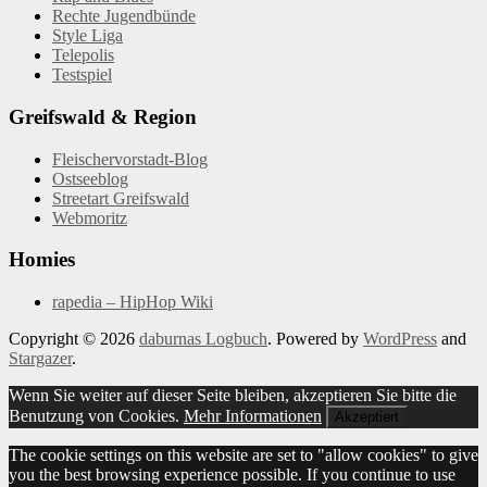
Rechte Jugendbünde
Style Liga
Telepolis
Testspiel
Greifswald & Region
Fleischervorstadt-Blog
Ostseeblog
Streetart Greifswald
Webmoritz
Homies
rapedia – HipHop Wiki
Copyright © 2026
daburnas Logbuch
. Powered by
WordPress
and
Stargazer
.
Wenn Sie weiter auf dieser Seite bleiben, akzeptieren Sie bitte die
Benutzung von Cookies.
Mehr Informationen
Akzeptiert
The cookie settings on this website are set to "allow cookies" to give
you the best browsing experience possible. If you continue to use