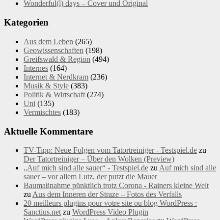
Wonderful(l) days – Cover und Original
Kategorien
Aus dem Leben
(265)
Geowissenschaften
(198)
Greifswald & Region
(494)
Internes
(164)
Internet & Nerdkram
(236)
Musik & Style
(383)
Politik & Wirtschaft
(274)
Uni
(135)
Vermischtes
(183)
Aktuelle Kommentare
TV-Tipp: Neue Folgen vom Tatortreiniger - Testspiel.de
zu
Der Tatortreiniger – Über den Wolken (Preview)
„Auf mich sind alle sauer“ - Testspiel.de
zu
Auf mich sind alle
sauer – vor allem Lutz, der putzt die Mauer
Baumaßnahme pünktlich trotz Corona - Rainers kleine Welt
zu
Aus dem Inneren der Straze – Fotos des Verfalls
20 meilleurs plugins pour votre site ou blog WordPress :
Sanctius.net
zu
WordPress Video Plugin