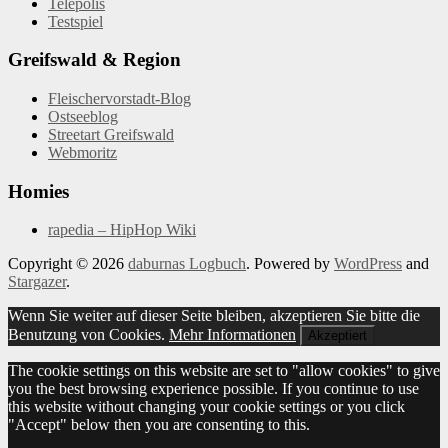
Telepolis
Testspiel
Greifswald & Region
Fleischervorstadt-Blog
Ostseeblog
Streetart Greifswald
Webmoritz
Homies
rapedia – HipHop Wiki
Copyright © 2026
daburnas Logbuch
. Powered by
WordPress
and
Stargazer
.
Wenn Sie weiter auf dieser Seite bleiben, akzeptieren Sie bitte die
Benutzung von Cookies.
Mehr Informationen
Akzeptiert
The cookie settings on this website are set to "allow cookies" to give
you the best browsing experience possible. If you continue to use
this website without changing your cookie settings or you click
"Accept" below then you are consenting to this.