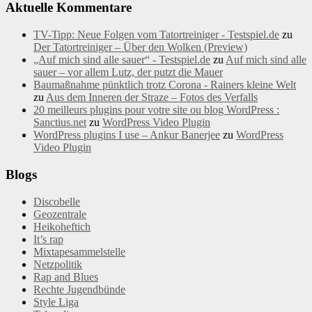
Aktuelle Kommentare
TV-Tipp: Neue Folgen vom Tatortreiniger - Testspiel.de
zu
Der Tatortreiniger – Über den Wolken (Preview)
„Auf mich sind alle sauer“ - Testspiel.de
zu
Auf mich sind alle
sauer – vor allem Lutz, der putzt die Mauer
Baumaßnahme pünktlich trotz Corona - Rainers kleine Welt
zu
Aus dem Inneren der Straze – Fotos des Verfalls
20 meilleurs plugins pour votre site ou blog WordPress :
Sanctius.net
zu
WordPress Video Plugin
WordPress plugins I use – Ankur Banerjee
zu
WordPress
Video Plugin
Blogs
Discobelle
Geozentrale
Heikoheftich
It’s rap
Mixtapesammelstelle
Netzpolitik
Rap and Blues
Rechte Jugendbünde
Style Liga