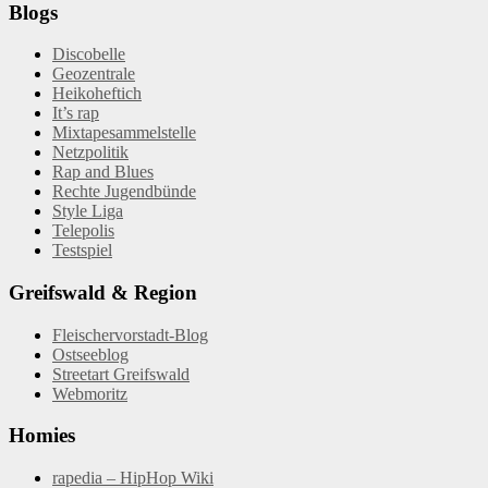
Blogs
Discobelle
Geozentrale
Heikoheftich
It’s rap
Mixtapesammelstelle
Netzpolitik
Rap and Blues
Rechte Jugendbünde
Style Liga
Telepolis
Testspiel
Greifswald & Region
Fleischervorstadt-Blog
Ostseeblog
Streetart Greifswald
Webmoritz
Homies
rapedia – HipHop Wiki