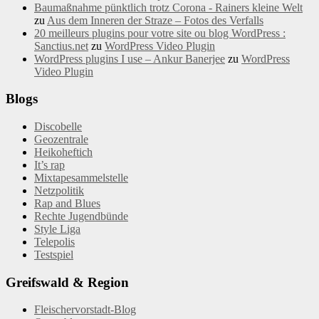
Baumaßnahme pünktlich trotz Corona - Rainers kleine Welt
zu
Aus dem Inneren der Straze – Fotos des Verfalls
20 meilleurs plugins pour votre site ou blog WordPress :
Sanctius.net
zu
WordPress Video Plugin
WordPress plugins I use – Ankur Banerjee
zu
WordPress
Video Plugin
Blogs
Discobelle
Geozentrale
Heikoheftich
It’s rap
Mixtapesammelstelle
Netzpolitik
Rap and Blues
Rechte Jugendbünde
Style Liga
Telepolis
Testspiel
Greifswald & Region
Fleischervorstadt-Blog