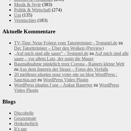
Musik & Style
(383)
Politik & Wirtschaft
(274)
Uni
(135)
Vermischtes
(183)
Aktuelle Kommentare
TV-Tipp: Neue Folgen vom Tatortreiniger - Testspiel.de
zu
Der Tatortreiniger – Über den Wolken (Preview)
„Auf mich sind alle sauer“ - Testspiel.de
zu
Auf mich sind alle
sauer – vor allem Lutz, der putzt die Mauer
Baumaßnahme pünktlich trotz Corona - Rainers kleine Welt
zu
Aus dem Inneren der Straze – Fotos des Verfalls
20 meilleurs plugins pour votre site ou blog WordPress :
Sanctius.net
zu
WordPress Video Plugin
WordPress plugins I use – Ankur Banerjee
zu
WordPress
Video Plugin
Blogs
Discobelle
Geozentrale
Heikoheftich
It’s rap