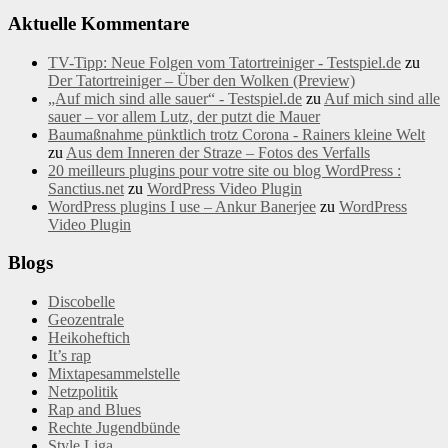
Aktuelle Kommentare
TV-Tipp: Neue Folgen vom Tatortreiniger - Testspiel.de
zu
Der Tatortreiniger – Über den Wolken (Preview)
„Auf mich sind alle sauer“ - Testspiel.de
zu
Auf mich sind alle
sauer – vor allem Lutz, der putzt die Mauer
Baumaßnahme pünktlich trotz Corona - Rainers kleine Welt
zu
Aus dem Inneren der Straze – Fotos des Verfalls
20 meilleurs plugins pour votre site ou blog WordPress :
Sanctius.net
zu
WordPress Video Plugin
WordPress plugins I use – Ankur Banerjee
zu
WordPress
Video Plugin
Blogs
Discobelle
Geozentrale
Heikoheftich
It’s rap
Mixtapesammelstelle
Netzpolitik
Rap and Blues
Rechte Jugendbünde
Style Liga