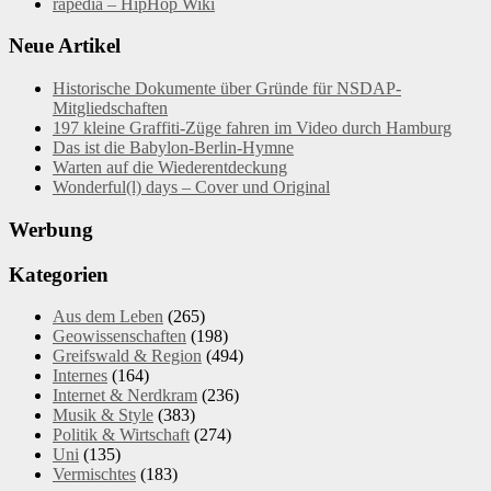
rapedia – HipHop Wiki
Neue Artikel
Historische Dokumente über Gründe für NSDAP-
Mitgliedschaften
197 kleine Graffiti-Züge fahren im Video durch Hamburg
Das ist die Babylon-Berlin-Hymne
Warten auf die Wiederentdeckung
Wonderful(l) days – Cover und Original
Werbung
Kategorien
Aus dem Leben
(265)
Geowissenschaften
(198)
Greifswald & Region
(494)
Internes
(164)
Internet & Nerdkram
(236)
Musik & Style
(383)
Politik & Wirtschaft
(274)
Uni
(135)
Vermischtes
(183)