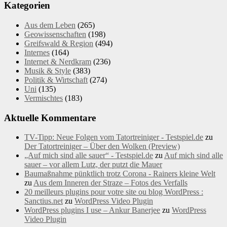
Kategorien
Aus dem Leben
(265)
Geowissenschaften
(198)
Greifswald & Region
(494)
Internes
(164)
Internet & Nerdkram
(236)
Musik & Style
(383)
Politik & Wirtschaft
(274)
Uni
(135)
Vermischtes
(183)
Aktuelle Kommentare
TV-Tipp: Neue Folgen vom Tatortreiniger - Testspiel.de
zu
Der Tatortreiniger – Über den Wolken (Preview)
„Auf mich sind alle sauer“ - Testspiel.de
zu
Auf mich sind alle
sauer – vor allem Lutz, der putzt die Mauer
Baumaßnahme pünktlich trotz Corona - Rainers kleine Welt
zu
Aus dem Inneren der Straze – Fotos des Verfalls
20 meilleurs plugins pour votre site ou blog WordPress :
Sanctius.net
zu
WordPress Video Plugin
WordPress plugins I use – Ankur Banerjee
zu
WordPress
Video Plugin