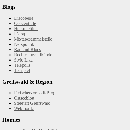
Blogs
Discobelle
Geozentrale
Heikoheftich
It’s rap
Mixtapesammelstelle
Netzpolitik
Rap and Blues
Rechte Jugendbünde
Style Liga
Telepolis
Testspiel
Greifswald & Region
Fleischervorstadt-Blog
Ostseeblog
Streetart Greifswald
Webmoritz
Homies