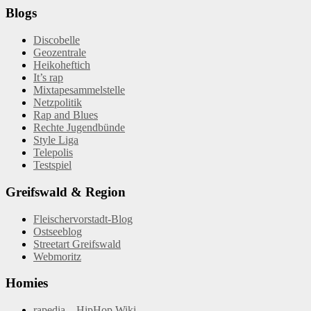
Blogs
Discobelle
Geozentrale
Heikoheftich
It’s rap
Mixtapesammelstelle
Netzpolitik
Rap and Blues
Rechte Jugendbünde
Style Liga
Telepolis
Testspiel
Greifswald & Region
Fleischervorstadt-Blog
Ostseeblog
Streetart Greifswald
Webmoritz
Homies
rapedia – HipHop Wiki