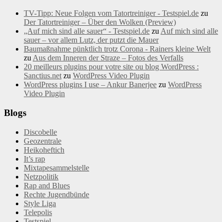
TV-Tipp: Neue Folgen vom Tatortreiniger - Testspiel.de
zu
Der Tatortreiniger – Über den Wolken (Preview)
„Auf mich sind alle sauer“ - Testspiel.de
zu
Auf mich sind alle
sauer – vor allem Lutz, der putzt die Mauer
Baumaßnahme pünktlich trotz Corona - Rainers kleine Welt
zu
Aus dem Inneren der Straze – Fotos des Verfalls
20 meilleurs plugins pour votre site ou blog WordPress :
Sanctius.net
zu
WordPress Video Plugin
WordPress plugins I use – Ankur Banerjee
zu
WordPress
Video Plugin
Blogs
Discobelle
Geozentrale
Heikoheftich
It’s rap
Mixtapesammelstelle
Netzpolitik
Rap and Blues
Rechte Jugendbünde
Style Liga
Telepolis
Testspiel