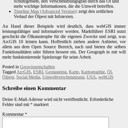
Schutzgebiete, den Verschmutzungsgrad durch das Öl und
mehr wichtige Informationen, die die Umwelt betreffen.
Timeline Map (Advanced Version)
: zeigt den zeitlichen
Verlauf der Ölpest mit Infotexten.
An Hand dieser Beispiele wird deutlich, dass webGIS immer
leistungsfähiger und informativer werden. Marktführer ESRI nutzt
geschickt die Ölkatastrophe für die eigenen Zwecke und zeigt, was
ArcGIS 10 leisten kann. Hoffentlich ziehen andere Anbieter, vor
allem aus dem Open Source Bereich, nach und bieten die selben
Funktionalitäten oder führen bessere ein. Der Geograph in mir will
mehr funktionierende Spielzeuge für seine Arbeit.
Posted in
Geowissenschaften
Tagged
ArcGIS
,
ESRI
,
Geotagging
,
Karte
,
Kartographie
,
Öl
,
Ölpest
,
Social Media
,
Umweltverschmutzung
,
USA
,
webGIS
Schreibe einen Kommentar
Deine E-Mail-Adresse wird nicht veröffentlicht.
Erforderliche
Felder sind mit
*
markiert
Kommentar
*