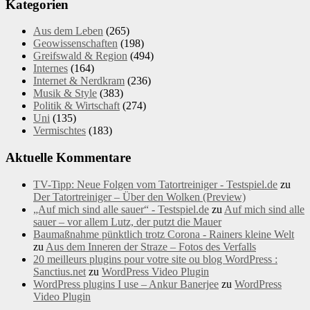
Kategorien
Aus dem Leben
(265)
Geowissenschaften
(198)
Greifswald & Region
(494)
Internes
(164)
Internet & Nerdkram
(236)
Musik & Style
(383)
Politik & Wirtschaft
(274)
Uni
(135)
Vermischtes
(183)
Aktuelle Kommentare
TV-Tipp: Neue Folgen vom Tatortreiniger - Testspiel.de
zu
Der Tatortreiniger – Über den Wolken (Preview)
„Auf mich sind alle sauer“ - Testspiel.de
zu
Auf mich sind alle
sauer – vor allem Lutz, der putzt die Mauer
Baumaßnahme pünktlich trotz Corona - Rainers kleine Welt
zu
Aus dem Inneren der Straze – Fotos des Verfalls
20 meilleurs plugins pour votre site ou blog WordPress :
Sanctius.net
zu
WordPress Video Plugin
WordPress plugins I use – Ankur Banerjee
zu
WordPress
Video Plugin