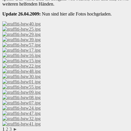
weiteren helfenden Händen.
Update 26.04.2009:
Nun sind hier alle Fotos hochgeladen.
1
2
3
►