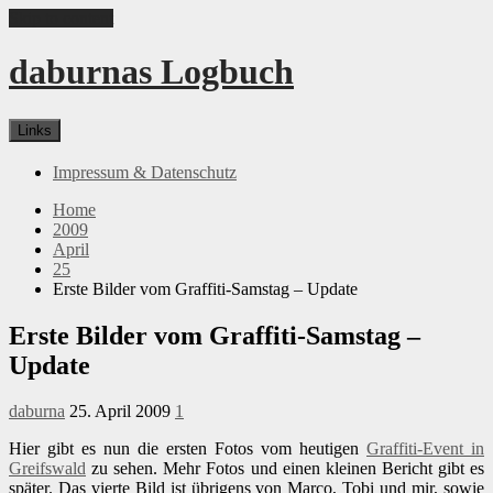
Skip to content
daburnas Logbuch
Links
Impressum & Datenschutz
Home
2009
April
25
Erste Bilder vom Graffiti-Samstag – Update
Erste Bilder vom Graffiti-Samstag –
Update
daburna
25. April 2009
1
Hier gibt es nun die ersten Fotos vom heutigen
Graffiti-Event in
Greifswald
zu sehen. Mehr Fotos und einen kleinen Bericht gibt es
später. Das vierte Bild ist übrigens von Marco, Tobi und mir, sowie