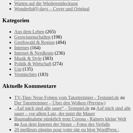
Warten auf die Wiederentdeckung
Wonderful(l) days – Cover und Original
Kategorien
Aus dem Leben
(265)
Geowissenschaften
(198)
Greifswald & Region
(494)
Internes
(164)
Internet & Nerdkram
(236)
Musik & Style
(383)
Politik & Wirtschaft
(274)
Uni
(135)
Vermischtes
(183)
Aktuelle Kommentare
TV-Tipp: Neue Folgen vom Tatortreiniger - Testspiel.de
zu
Der Tatortreiniger – Über den Wolken (Preview)
„Auf mich sind alle sauer“ - Testspiel.de
zu
Auf mich sind alle
sauer – vor allem Lutz, der putzt die Mauer
Baumaßnahme pünktlich trotz Corona - Rainers kleine Welt
zu
Aus dem Inneren der Straze – Fotos des Verfalls
20 meilleurs plugins pour votre site ou blog WordPress :