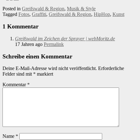
Posted in
Greifswald & Region
,
Musik & Style
Tagged
Fotos
,
Graffiti
,
Greifswald & Region
,
HipHop
,
Kunst
1 Kommentar
Greifswald im Zeichen der Sprayer | webMoritz.de
17 Jahren ago
Permalink
Schreibe einen Kommentar
Deine E-Mail-Adresse wird nicht veröffentlicht.
Erforderliche
Felder sind mit
*
markiert
Kommentar
*
Name
*