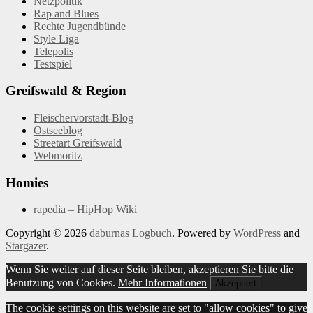
Netzpolitik
Rap and Blues
Rechte Jugendbünde
Style Liga
Telepolis
Testspiel
Greifswald & Region
Fleischervorstadt-Blog
Ostseeblog
Streetart Greifswald
Webmoritz
Homies
rapedia – HipHop Wiki
Copyright © 2026
daburnas Logbuch
. Powered by
WordPress
and
Stargazer
.
Wenn Sie weiter auf dieser Seite bleiben, akzeptieren Sie bitte die
Benutzung von Cookies.
Mehr Informationen
Akzeptiert
The cookie settings on this website are set to "allow cookies" to give