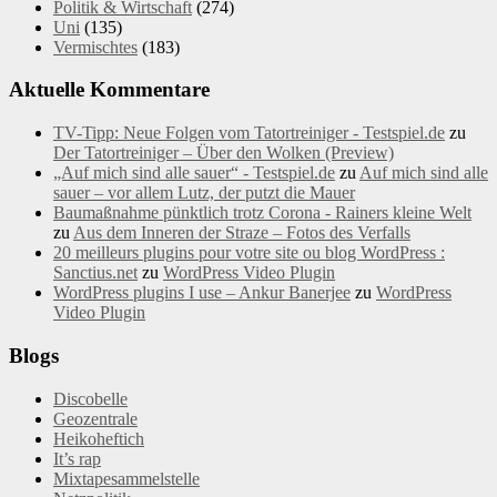
Politik & Wirtschaft
(274)
Uni
(135)
Vermischtes
(183)
Aktuelle Kommentare
TV-Tipp: Neue Folgen vom Tatortreiniger - Testspiel.de
zu
Der Tatortreiniger – Über den Wolken (Preview)
„Auf mich sind alle sauer“ - Testspiel.de
zu
Auf mich sind alle
sauer – vor allem Lutz, der putzt die Mauer
Baumaßnahme pünktlich trotz Corona - Rainers kleine Welt
zu
Aus dem Inneren der Straze – Fotos des Verfalls
20 meilleurs plugins pour votre site ou blog WordPress :
Sanctius.net
zu
WordPress Video Plugin
WordPress plugins I use – Ankur Banerjee
zu
WordPress
Video Plugin
Blogs
Discobelle
Geozentrale
Heikoheftich
It’s rap
Mixtapesammelstelle