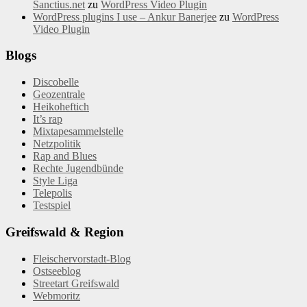
Sanctius.net
zu
WordPress Video Plugin
WordPress plugins I use – Ankur Banerjee
zu
WordPress
Video Plugin
Blogs
Discobelle
Geozentrale
Heikoheftich
It’s rap
Mixtapesammelstelle
Netzpolitik
Rap and Blues
Rechte Jugendbünde
Style Liga
Telepolis
Testspiel
Greifswald & Region
Fleischervorstadt-Blog
Ostseeblog
Streetart Greifswald
Webmoritz