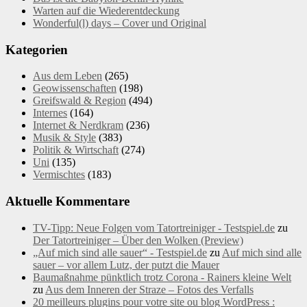
Warten auf die Wiederentdeckung
Wonderful(l) days – Cover und Original
Kategorien
Aus dem Leben
(265)
Geowissenschaften
(198)
Greifswald & Region
(494)
Internes
(164)
Internet & Nerdkram
(236)
Musik & Style
(383)
Politik & Wirtschaft
(274)
Uni
(135)
Vermischtes
(183)
Aktuelle Kommentare
TV-Tipp: Neue Folgen vom Tatortreiniger - Testspiel.de
zu
Der Tatortreiniger – Über den Wolken (Preview)
„Auf mich sind alle sauer“ - Testspiel.de
zu
Auf mich sind alle
sauer – vor allem Lutz, der putzt die Mauer
Baumaßnahme pünktlich trotz Corona - Rainers kleine Welt
zu
Aus dem Inneren der Straze – Fotos des Verfalls
20 meilleurs plugins pour votre site ou blog WordPress :