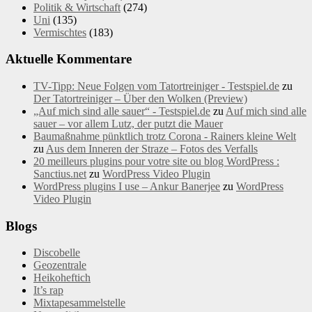
Politik & Wirtschaft
(274)
Uni
(135)
Vermischtes
(183)
Aktuelle Kommentare
TV-Tipp: Neue Folgen vom Tatortreiniger - Testspiel.de
zu
Der Tatortreiniger – Über den Wolken (Preview)
„Auf mich sind alle sauer“ - Testspiel.de
zu
Auf mich sind alle
sauer – vor allem Lutz, der putzt die Mauer
Baumaßnahme pünktlich trotz Corona - Rainers kleine Welt
zu
Aus dem Inneren der Straze – Fotos des Verfalls
20 meilleurs plugins pour votre site ou blog WordPress :
Sanctius.net
zu
WordPress Video Plugin
WordPress plugins I use – Ankur Banerjee
zu
WordPress
Video Plugin
Blogs
Discobelle
Geozentrale
Heikoheftich
It’s rap
Mixtapesammelstelle