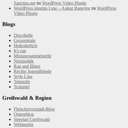
Sanctius.net
zu
WordPress Video Plugin
WordPress plugins I use – Ankur Banerjee
zu
WordPress
Video Plugin
Blogs
Discobelle
Geozentrale
Heikoheftich
It’s rap
Mixtapesammelstelle
Netzpolitik
Rap and Blues
Rechte Jugendbünde
Style Liga
Telepolis
Testspiel
Greifswald & Region
Fleischervorstadt-Blog
Ostseeblog
Streetart Greifswald
Webmoritz