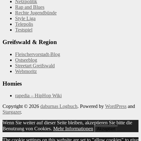
Netzpolitik
Rap and Blues
Rechte Jugendbünde
Style Liga
Telepolis
Testspiel
Greifswald & Region
Fleischervorstadt-Blog
Ostseeblog
Streetart Greifswald
Webmoritz
Homies
rapedia – HipHop Wiki
Copyright © 2026
daburnas Logbuch
. Powered by
WordPress
and
Stargazer
.
Wenn Sie weiter auf dieser Seite bleiben, akzeptieren Sie bitte die
Benutzung von Cookies.
Mehr Informationen
Akzeptiert
The cookie settings on this website are set to "allow cookies" to give