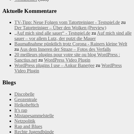
Aktuelle Kommentare
TV-Tipp: Neue Folgen vom Tatortreiniger - Testspiel.de
zu
Der Tatortreiniger – Über den Wolken (Preview)
„Auf mich sind alle sauer“ - Testspiel.de
zu
Auf mich sind alle
sauer – vor allem Lutz, der putzt die Mauer
Baumaßnahme pünktlich trotz Corona - Rainers kleine Welt
zu
Aus dem Inneren der Straze – Fotos des Verfalls
20 meilleurs plugins pour votre site ou blog WordPress :
Sanctius.net
zu
WordPress Video Plugin
WordPress plugins I use – Ankur Banerjee
zu
WordPress
Video Plugin
Blogs
Discobelle
Geozentrale
Heikoheftich
It’s rap
Mixtapesammelstelle
Netzpolitik
Rap and Blues
Rechte Jugendbünde