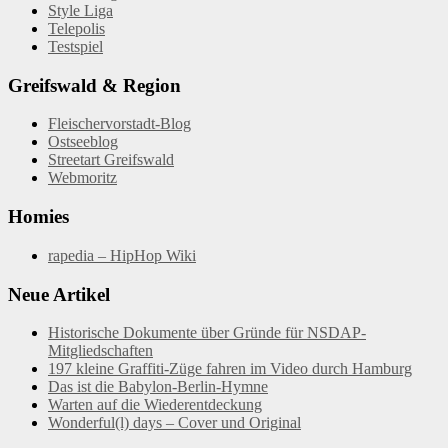
Style Liga
Telepolis
Testspiel
Greifswald & Region
Fleischervorstadt-Blog
Ostseeblog
Streetart Greifswald
Webmoritz
Homies
rapedia – HipHop Wiki
Neue Artikel
Historische Dokumente über Gründe für NSDAP-
Mitgliedschaften
197 kleine Graffiti-Züge fahren im Video durch Hamburg
Das ist die Babylon-Berlin-Hymne
Warten auf die Wiederentdeckung
Wonderful(l) days – Cover und Original