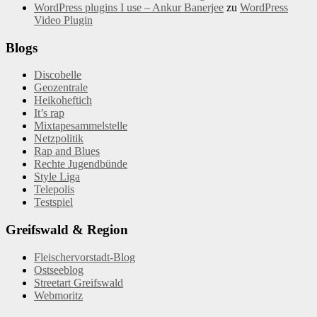
WordPress plugins I use – Ankur Banerjee
zu
WordPress
Video Plugin
Blogs
Discobelle
Geozentrale
Heikoheftich
It’s rap
Mixtapesammelstelle
Netzpolitik
Rap and Blues
Rechte Jugendbünde
Style Liga
Telepolis
Testspiel
Greifswald & Region
Fleischervorstadt-Blog
Ostseeblog
Streetart Greifswald
Webmoritz