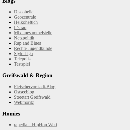
Blogs
Discobelle
Geozentrale
Heikoheftich
It’s rap
Mixtapesammelstelle
Netzpolitik
Rap and Blues
Rechte Jugendbünde
Style Liga
Telepolis
Testspiel
Greifswald & Region
Fleischervorstadt-Blog
Ostseeblog
Streetart Greifswald
Webmoritz
Homies
rapedia – HipHop Wiki