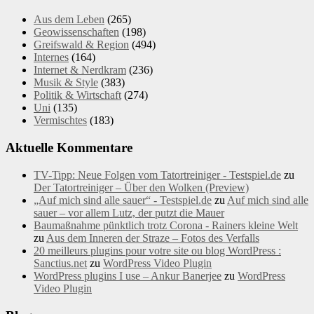
Aus dem Leben
(265)
Geowissenschaften
(198)
Greifswald & Region
(494)
Internes
(164)
Internet & Nerdkram
(236)
Musik & Style
(383)
Politik & Wirtschaft
(274)
Uni
(135)
Vermischtes
(183)
Aktuelle Kommentare
TV-Tipp: Neue Folgen vom Tatortreiniger - Testspiel.de
zu
Der Tatortreiniger – Über den Wolken (Preview)
„Auf mich sind alle sauer“ - Testspiel.de
zu
Auf mich sind alle
sauer – vor allem Lutz, der putzt die Mauer
Baumaßnahme pünktlich trotz Corona - Rainers kleine Welt
zu
Aus dem Inneren der Straze – Fotos des Verfalls
20 meilleurs plugins pour votre site ou blog WordPress :
Sanctius.net
zu
WordPress Video Plugin
WordPress plugins I use – Ankur Banerjee
zu
WordPress
Video Plugin