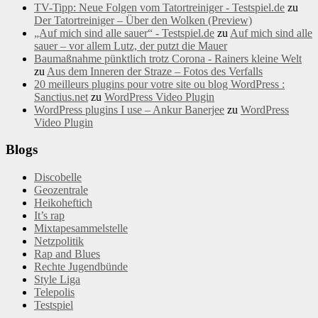
TV-Tipp: Neue Folgen vom Tatortreiniger - Testspiel.de
zu
Der Tatortreiniger – Über den Wolken (Preview)
„Auf mich sind alle sauer“ - Testspiel.de
zu
Auf mich sind alle
sauer – vor allem Lutz, der putzt die Mauer
Baumaßnahme pünktlich trotz Corona - Rainers kleine Welt
zu
Aus dem Inneren der Straze – Fotos des Verfalls
20 meilleurs plugins pour votre site ou blog WordPress :
Sanctius.net
zu
WordPress Video Plugin
WordPress plugins I use – Ankur Banerjee
zu
WordPress
Video Plugin
Blogs
Discobelle
Geozentrale
Heikoheftich
It’s rap
Mixtapesammelstelle
Netzpolitik
Rap and Blues
Rechte Jugendbünde
Style Liga
Telepolis
Testspiel