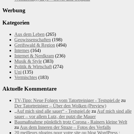
Werbung
Kategorien
Aus dem Leben
(265)
Geowissenschaften
(198)
Greifswald & Region
(494)
Internes
(164)
Internet & Nerdkram
(236)
Musik & Style
(383)
Politik & Wirtschaft
(274)
Uni
(135)
Vermischtes
(183)
Aktuelle Kommentare
TV-Tipp: Neue Folgen vom Tatortreiniger - Testspiel.de
zu
Der Tatortreiniger – Über den Wolken (Preview)
„Auf mich sind alle sauer“ - Testspiel.de
zu
Auf mich sind alle
sauer – vor allem Lutz, der putzt die Mauer
Baumaßnahme pünktlich trotz Corona - Rainers kleine Welt
zu
Aus dem Inneren der Straze – Fotos des Verfalls
20 meilleurs plugins pour votre site ou blog WordPress :