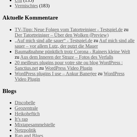
Uni
(135)
Vermischtes
(183)
Aktuelle Kommentare
TV-Tipp: Neue Folgen vom Tatortreiniger - Testspiel.de
zu
Der Tatortreiniger – Über den Wolken (Preview)
„Auf mich sind alle sauer“ - Testspiel.de
zu
Auf mich sind alle
sauer – vor allem Lutz, der putzt die Mauer
Baumaßnahme pünktlich trotz Corona - Rainers kleine Welt
zu
Aus dem Inneren der Straze – Fotos des Verfalls
20 meilleurs plugins pour votre site ou blog WordPress :
Sanctius.net
zu
WordPress Video Plugin
WordPress plugins I use – Ankur Banerjee
zu
WordPress
Video Plugin
Blogs
Discobelle
Geozentrale
Heikoheftich
It’s rap
Mixtapesammelstelle
Netzpolitik
Rap and Blues