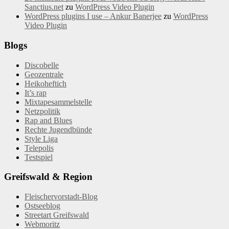
Sanctius.net
zu
WordPress Video Plugin
WordPress plugins I use – Ankur Banerjee
zu
WordPress
Video Plugin
Blogs
Discobelle
Geozentrale
Heikoheftich
It’s rap
Mixtapesammelstelle
Netzpolitik
Rap and Blues
Rechte Jugendbünde
Style Liga
Telepolis
Testspiel
Greifswald & Region
Fleischervorstadt-Blog
Ostseeblog
Streetart Greifswald
Webmoritz