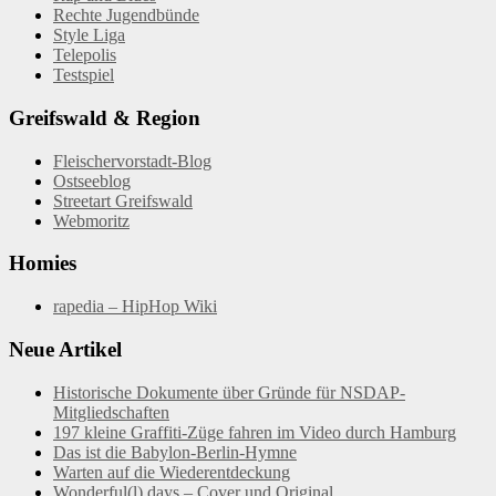
Rechte Jugendbünde
Style Liga
Telepolis
Testspiel
Greifswald & Region
Fleischervorstadt-Blog
Ostseeblog
Streetart Greifswald
Webmoritz
Homies
rapedia – HipHop Wiki
Neue Artikel
Historische Dokumente über Gründe für NSDAP-
Mitgliedschaften
197 kleine Graffiti-Züge fahren im Video durch Hamburg
Das ist die Babylon-Berlin-Hymne
Warten auf die Wiederentdeckung
Wonderful(l) days – Cover und Original