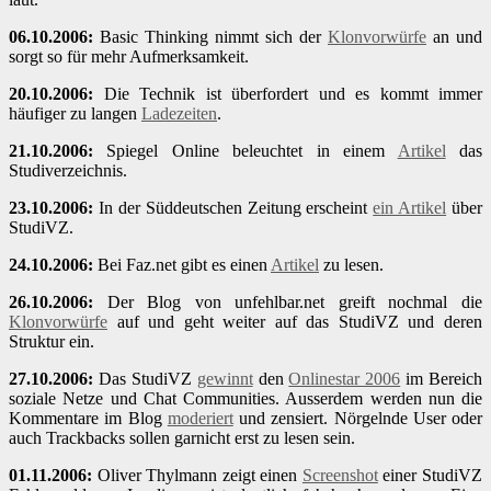
06.10.2006:
Basic Thinking nimmt sich der
Klonvorwürfe
an und
sorgt so für mehr Aufmerksamkeit.
20.10.2006:
Die Technik ist überfordert und es kommt immer
häufiger zu langen
Ladezeiten
.
21.10.2006:
Spiegel Online beleuchtet in einem
Artikel
das
Studiverzeichnis.
23.10.2006:
In der Süddeutschen Zeitung erscheint
ein Artikel
über
StudiVZ.
24.10.2006:
Bei Faz.net gibt es einen
Artikel
zu lesen.
26.10.2006:
Der Blog von unfehlbar.net greift nochmal die
Klonvorwürfe
auf und geht weiter auf das StudiVZ und deren
Struktur ein.
27.10.2006:
Das StudiVZ
gewinnt
den
Onlinestar 2006
im Bereich
soziale Netze und Chat Communities. Ausserdem werden nun die
Kommentare im Blog
moderiert
und zensiert. Nörgelnde User oder
auch Trackbacks sollen garnicht erst zu lesen sein.
01.11.2006:
Oliver Thylmann zeigt einen
Screenshot
einer StudiVZ