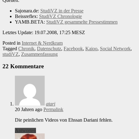
Quellen:
Sajonara.de:
StudiVZ in der Presse
Beissreflex:
StudiVZ Chronologie
YAMB.BETA:
StudiVZ gesammelte Pressestimmen
Letztes Update: 19.07.2008, 17:25 MESZ
Posted in
Internet & Nerdkram
Tagged
Chronik
,
Datenschutz
,
Facebook
,
Kaioo
,
Social Network
,
studiVZ
,
Zusammenfassung
22 Kommentare
atari
20 Jahren ago
Permalink
Die peinlichen Videos von Ehssan Dariani fehlen.
Antworten