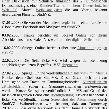
einer Diskussion mit Schülern anlässlich des 2. Europäischen
Datenschutztages einen
Runden Tisch zum Thema Datenschutz im
Web 2.0
. Marcel
Weiß analysiert
die am Vortag bekannt
gewordenen Pläne für StudiVZ.
31.01.2008:
Ole von der Medienlese
vegleicht
in einer Tabelle die
Globalplayer Facebook und MySpace mit StudiVZ.
03.02.2008:
Frauke berichtet auf Spiegel Online von ihrem
Abschied aus den sozialen Netzwerken –
der digitale Selbstmord
.
16.02.2008:
Spiegel Online berichtet über eine
Abmahnung gegen
erstiVZ
.
22.02.2008:
Die Seite fickenVZ wird wegen der Benutzung
angeblich geschützten Begriffes „VZ“
abgemahnt
.
27.02.2008:
Spiegel Online veröffentlicht ein
Interview mit Marcus
Riecke
, dem Chef von StudiVZ. Dieser äußert sich dort zur
Herausgabe von Daten an Ermittlungsbehörden.
Nutzerdaten zu
„Kifferbildern“
sollen an Staatsanwaltschaften weitergegeben
werden. Kurze Zeit später veröffentlicht StudiVZ auf Grund des
massiven negativen Echos eine
Richtigstellung
. Fickeria.net ehemals
fickenVZ veröffentlich einen
Screenshot der Abmahnung
durch
StudiVZ. Währendessen wird bekannt, daß am Donnerstag
28.02.2008 das dritte Netzwerk aus dem Hause Holtzbrinck das