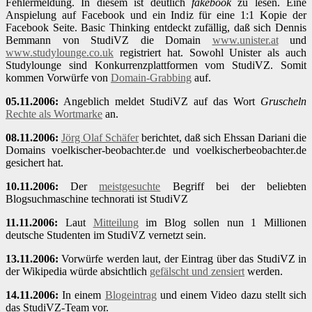
Fehlermeldung. In diesem ist deutlich
fakebook
zu lesen. Eine
Anspielung auf Facebook und ein Indiz für eine 1:1 Kopie der
Facebook Seite. Basic Thinking entdeckt zufällig, daß sich Dennis
Bemmann von StudiVZ die Domain
www.unister.at
und
www.studylounge.co.uk
registriert hat. Sowohl Unister als auch
Studylounge sind Konkurrenzplattformen vom StudiVZ. Somit
kommen Vorwürfe von
Domain-Grabbing
auf.
05.11.2006:
Angeblich meldet StudiVZ auf das Wort
Gruscheln
Rechte als Wortmarke
an.
08.11.2006:
Jörg Olaf Schäfer
berichtet, daß sich Ehssan Dariani die
Domains voelkischer-beobachter.de und voelkischerbeobachter.de
gesichert hat.
10.11.2006:
Der
meistgesuchte
Begriff bei der beliebten
Blogsuchmaschine technorati ist StudiVZ
11.11.2006:
Laut
Mitteilung
im Blog sollen nun 1 Millionen
deutsche Studenten im StudiVZ vernetzt sein.
13.11.2006:
Vorwürfe werden laut, der Eintrag über das StudiVZ in
der Wikipedia würde absichtlich
gefälscht und zensiert
werden.
14.11.2006:
In einem
Blogeintrag
und einem Video dazu stellt sich
das StudiVZ-Team vor.