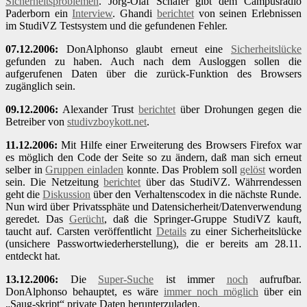
Sicherheitsproblemen
. Jörg-Olaf Schäfer gibt dem Campusradio
Paderborn ein
Interview
. Ghandi
berichtet
von seinen Erlebnissen
im StudiVZ Testsystem und die gefundenen Fehler.
07.12.2006:
DonAlphonso glaubt erneut eine
Sicherheitslücke
gefunden zu haben. Auch nach dem Ausloggen sollen die
aufgerufenen Daten über die zurück-Funktion des Browsers
zugänglich sein.
09.12.2006:
Alexander Trust
berichtet
über Drohungen gegen die
Betreiber von
studivzboykott.net
.
11.12.2006:
Mit Hilfe einer Erweiterung des Browsers Firefox war
es möglich den Code der Seite so zu ändern, daß man sich erneut
selber in
Gruppen einladen
konnte. Das Problem soll
gelöst
worden
sein. Die Netzeitung
berichtet
über das StudiVZ. Währrendessen
geht die
Diskussion
über den Verhaltenscodex in die nächste Runde.
Nun wird über Privatssphäte und Datensicherheit/Datenverwendung
geredet. Das
Gerücht
, daß die Springer-Gruppe StudiVZ kauft,
taucht auf. Carsten veröffentlicht
Details
zu einer Sicherheitslücke
(unsichere Passwortwiederherstellung), die er bereits am 28.11.
entdeckt hat.
13.12.2006:
Die
Super-Suche
ist immer
noch
aufrufbar.
DonAlphonso behauptet, es wäre
immer noch möglich
über ein
„Saug-skript“ private Daten herunterzuladen.