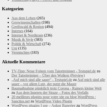
Kategorien
Aus dem Leben
(265)
Geowissenschaften
(198)
Greifswald & Region
(494)
Internes
(164)
Internet & Nerdkram
(236)
Musik & Style
(383)
Politik & Wirtschaft
(274)
Uni
(135)
Vermischtes
(183)
Aktuelle Kommentare
TV-Tipp: Neue Folgen vom Tatortreiniger - Testspiel.de
zu
Der Tatortreiniger – Über den Wolken (Preview)
„Auf mich sind alle sauer“ - Testspiel.de
zu
Auf mich sind alle
sauer – vor allem Lutz, der putzt die Mauer
Baumaßnahme pünktlich trotz Corona - Rainers kleine Welt
zu
Aus dem Inneren der Straze – Fotos des Verfalls
20 meilleurs plugins pour votre site ou blog WordPress :
Sanctius.net
zu
WordPress Video Plugin
WordPress plugins I use – Ankur Banerjee
zu
WordPress