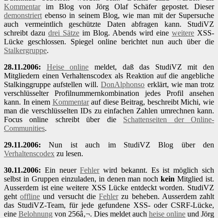
Kommentar
im Blog von Jörg Olaf Schäfer gepostet. Dieser
demonstriert
ebenso in seinem Blog, wie man mit der Supersuche
auch vermeintlich geschützte Daten abfragen kann. StudiVZ
schreibt dazu
drei Sätze
im Blog. Abends wird eine
weitere
XSS-
Lücke geschlossen. Spiegel online berichtet nun auch über die
Stalkergruppe
.
28.11.2006:
Heise online
meldet, daß das StudiVZ mit den
Mitgliedern einen Verhaltenscodex als Reaktion auf die angebliche
Stalkinggruppe aufstellen will.
DonAlphonso
erklärt, wie man trotz
verschlüsselter Profilnummernkombination jedes Profil ansehen
kann. In einem
Kommentar
auf diese Beitrag, beschreibt Michi, wie
man die verschlüsselten IDs zu einfachen Zahlen umrechnen kann.
Focus online schreibt über die
Schattenseiten der Online-
Communities
.
29.11.2006:
Nun ist auch im StudiVZ Blog über den
Verhaltenscodex
zu lesen.
30.11.2006:
Ein neuer
Fehler
wird bekannt. Es ist möglich sich
selbst in Gruppen einzuladen, in denen man noch
kein
Mitglied ist.
Ausserdem ist eine weitere XSS Lücke entdeckt worden. StudiVZ
geht
offline
und versucht die
Fehler
zu beheben. Ausserdem zahlt
das StudiVZ-Team, für jede gefundene XSS- oder CSRF-Lücke,
eine
Belohnung
von 256â‚¬. Dies meldet auch
heise online
und Jörg