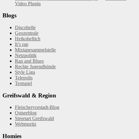
Video Plugin
Blogs
Discobelle
Geozentrale
Heikoheftich
It’s rap
Mixtapesammelstelle
Netzpolitik
Rap and Blues
Rechte Jugendbünde
Style Liga
Telepolis
Testspiel
Greifswald & Region
Fleischervorstadt-Blog
Ostseeblog
Streetart Greifswald
Webmoritz
Homies