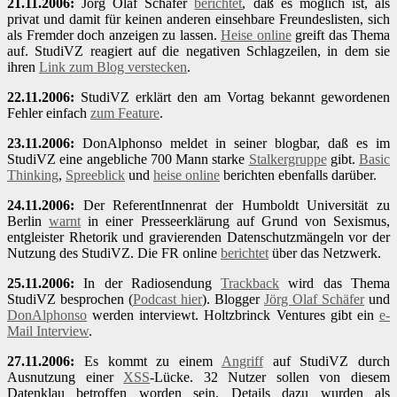
21.11.2006:
Jörg Olaf Schäfer
berichtet
, daß es möglich ist, als
privat und damit für keinen anderen einsehbare Freundeslisten, sich
als Fremder doch anzeigen zu lassen.
Heise online
greift das Thema
auf. StudiVZ reagiert auf die negativen Schlagzeilen, in dem sie
ihren
Link zum Blog verstecken
.
22.11.2006:
StudiVZ erklärt den am Vortag bekannt gewordenen
Fehler einfach
zum Feature
.
23.11.2006:
DonAlphonso meldet in seiner blogbar, daß es im
StudiVZ eine angebliche 700 Mann starke
Stalkergruppe
gibt.
Basic
Thinking
,
Spreeblick
und
heise online
berichten ebenfalls darüber.
24.11.2006:
Der ReferentInnenrat der Humboldt Universität zu
Berlin
warnt
in einer Presseerklärung auf Grund von Sexismus,
entgleister Rhetorik und gravierenden Datenschutzmängeln vor der
Nutzung des StudiVZ. Die FR online
berichtet
über das Netzwerk.
25.11.2006:
In der Radiosendung
Trackback
wird das Thema
StudiVZ besprochen (
Podcast hier
). Blogger
Jörg Olaf Schäfer
und
DonAlphonso
werden interviewt. Holtzbrinck Ventures gibt ein
e-
Mail Interview
.
27.11.2006:
Es kommt zu einem
Angriff
auf StudiVZ durch
Ausnutzung einer
XSS
-Lücke. 32 Nutzer sollen von diesem
Datenklau betroffen worden sein. Details dazu wurden als