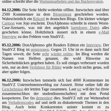
online schreibt über die
Wartungsarbeiten und das Hackersystem
.
04.12.2006:
Die Seite bleibt weiterhin offline. Inzwischen sind über
2500 Kommentare zu dem
Blogeintrag
geschrieben worden.
Wahrscheinlich ein
Rekord
in deutschen Blogs. Ein kleiner witziger
Cartoon
von Jojo erscheint. DonAlphonso schreibt in einem Worst-
Case-Szenario, was mit den angeblich
harmlosen Daten
alles
geschehen könne. Holtzbrinck äussert sich in einem
e-Mail
Interview
zu den Fehlern vom StudiVZ.
05.12.2006:
DonAlphonso gibt Readers Edition ein
Interview
. Der
StudiVZ Blog ist
umgezogen
. Gegen 21 Uhr ist es dann nach fünf
Tagen soweit, die Seite
geht
wieder online
. Im Blog werden die
Namen von Helfern genannt, die wohl Hinweise zu
Sicherheitslücken gegeben haben. Es soll einiges verbessert worden
sein, nur an dem
Verfahren für Bilder
wurde noch nichts getan, soll
aber später folgen.
06.12.2006:
Inzwischen tummeln sich fast 4000 Kommentare im
StudiVZ Unternehmensweblog zur Auszeit. Heise online faßt die
Geschehnisse
der letzten Tage zusammen. Laut
taz
will der fsz (freie
zusammenschluss der studentInnenschaften) mit dem Portal
kooperieren. Der fzs
dementiert
dies. StudiVZ ruft zur Weiterarbeit
am
Verhaltenscodex
auf und stellt zu diskutierende Themen in den
Blog. Auch beim Konkurrenten unister kommt es zu