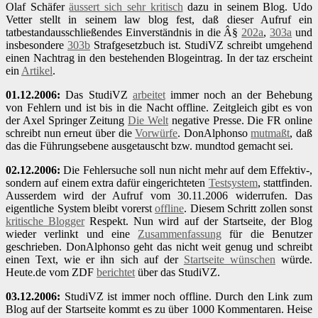
Olaf Schäfer
äussert sich sehr kritisch
dazu in seinem Blog. Udo
Vetter stellt in seinem law blog fest, daß dieser Aufruf ein
tatbestandausschließendes Einverständnis in die Â§
202a
,
303a
und
insbesondere
303b
Strafgesetzbuch ist. StudiVZ schreibt umgehend
einen Nachtrag in den bestehenden Blogeintrag. In der taz erscheint
ein
Artikel
.
01.12.2006:
Das StudiVZ
arbeitet
immer noch an der Behebung
von Fehlern und ist bis in die Nacht offline. Zeitgleich gibt es von
der Axel Springer Zeitung
Die Welt
negative Presse. Die FR online
schreibt nun erneut über die
Vorwürfe
. DonAlphonso
mutmaßt
, daß
das die Führungsebene ausgetauscht bzw. mundtod gemacht sei.
02.12.2006:
Die Fehlersuche soll nun nicht mehr auf dem Effektiv-,
sondern auf einem extra dafür eingerichteten
Testsystem
, stattfinden.
Ausserdem wird der Aufruf vom 30.11.2006 widerrufen. Das
eigentliche System bleibt vorerst
offline
. Diesem Schritt zollen sonst
kritische Blogger
Respekt. Nun wird auf der Startseite, der Blog
wieder verlinkt und eine
Zusammenfassung
für die Benutzer
geschrieben. DonAlphonso geht das nicht weit genug und schreibt
einen Text, wie er ihn sich auf der
Startseite wünschen
würde.
Heute.de vom ZDF
berichtet
über das StudiVZ.
03.12.2006:
StudiVZ ist immer noch offline. Durch den Link zum
Blog auf der Startseite kommt es zu über 1000 Kommentaren. Heise