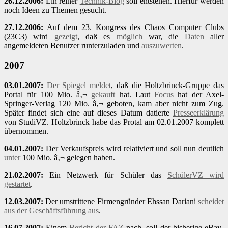
26.12.2006:
Ein reiner
Technik-Blog
soll entstehen. Hierfür werden
noch Ideen zu Themen gesucht.
27.12.2006:
Auf dem 23. Kongress des Chaos Computer Clubs
(23C3) wird
gezeigt
, daß es
möglich
war, die
Daten
aller
angemeldeten Benutzer runterzuladen und
auszuwerten
.
2007
03.01.2007:
Der Spiegel
meldet
, daß die Holtzbrinck-Gruppe das
Portal für 100 Mio. â‚¬
gekauft
hat. Laut
Focus
hat der Axel-
Springer-Verlag 120 Mio. â‚¬ geboten, kam aber nicht zum Zug.
Später findet sich eine auf dieses Datum datierte
Presseerklärung
von StudiVZ. Holtzbrinck habe das Protal am 02.01.2007 komplett
übernommen.
04.01.2007:
Der Verkaufspreis wird relativiert und soll nun deutlich
unter
100 Mio. â‚¬ gelegen haben.
21.02.2007:
Ein Netzwerk für Schüler das
SchülerVZ wird
gestartet
.
12.03.2007:
Der umstrittene Firmengründer Ehssan Dariani
scheidet
aus der Geschäftsführung aus
.
16.07.2007:
Einem
Bericht der FAZ
nach, soll der bisherige eBay-