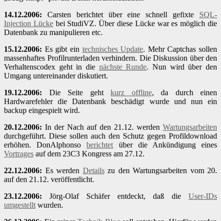
14.12.2006:
Carsten berichtet über eine schnell gefixte
SQL-
Injection Lücke
bei StudiVZ. Über diese Lücke war es möglich die
Datenbank zu manipulieren etc.
15.12.2006:
Es gibt ein
technisches Update
. Mehr Captchas sollen
massenhaftes Profilrunterladen verhindern. Die Diskussion über den
Verhaltenscodex geht in die
nächste Runde
. Nun wird über den
Umgang untereinander diskutiert.
19.12.2006:
Die Seite geht
kurz offline
, da durch einen
Hardwarefehler die Datenbank beschädigt wurde und nun ein
backup eingespielt wird.
20.12.2006:
In der Nach auf den 21.12. werden
Wartungsarbeiten
durchgeführt. Diese sollen auch den Schutz gegen Profildownload
erhöhen. DonAlphonso
berichtet
über die Ankündigung eines
Vortrages
auf dem 23C3 Kongress am 27.12.
22.12.2006:
Es werden
Details
zu den Wartungsarbeiten vom 20.
auf den 21.12. veröffentlicht.
23.12.2006:
Jörg-Olaf Schäfer entdeckt, daß die
User-IDs
umgestellt
wurden.