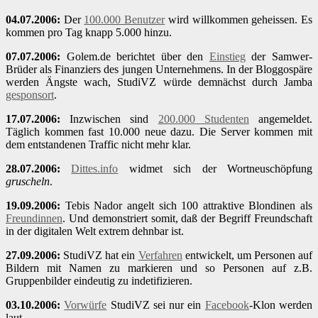
04.07.2006:
Der
100.000 Benutzer
wird willkommen geheissen. Es
kommen pro Tag knapp 5.000 hinzu.
07.07.2006:
Golem.de berichtet über den
Einstieg
der Samwer-
Brüder als Finanziers des jungen Unternehmens. In der Bloggospäre
werden Ängste wach, StudiVZ würde demnächst durch Jamba
gesponsort
.
17.07.2006:
Inzwischen sind
200.000 Studenten
angemeldet.
Täglich kommen fast 10.000 neue dazu. Die Server kommen mit
dem entstandenen Traffic nicht mehr klar.
28.07.2006:
Dittes.info
widmet sich der Wortneuschöpfung
gruscheln
.
19.09.2006:
Tebis Nador angelt sich 100 attraktive Blondinen als
Freundinnen
. Und demonstriert somit, daß der Begriff Freundschaft
in der digitalen Welt extrem dehnbar ist.
27.09.2006:
StudiVZ hat ein
Verfahren
entwickelt, um Personen auf
Bildern mit Namen zu markieren und so Personen auf z.B.
Gruppenbilder eindeutig zu indetifizieren.
03.10.2006:
Vorwürfe
StudiVZ sei nur ein
Facebook
-Klon werden
laut.