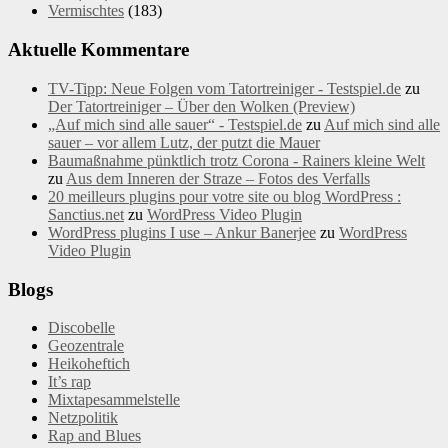
Vermischtes
(183)
Aktuelle Kommentare
TV-Tipp: Neue Folgen vom Tatortreiniger - Testspiel.de
zu
Der Tatortreiniger – Über den Wolken (Preview)
„Auf mich sind alle sauer“ - Testspiel.de
zu
Auf mich sind alle
sauer – vor allem Lutz, der putzt die Mauer
Baumaßnahme pünktlich trotz Corona - Rainers kleine Welt
zu
Aus dem Inneren der Straze – Fotos des Verfalls
20 meilleurs plugins pour votre site ou blog WordPress :
Sanctius.net
zu
WordPress Video Plugin
WordPress plugins I use – Ankur Banerjee
zu
WordPress
Video Plugin
Blogs
Discobelle
Geozentrale
Heikoheftich
It’s rap
Mixtapesammelstelle
Netzpolitik
Rap and Blues