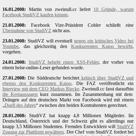
16.01.2008:
Martin von zweinull.cc liefert
10 Gründe, warum
Facebook StudiVZ kaufen könnte
.
21.01.2008:
Facebook Vize-Präsident Cohler schließt eine
Übernahme von StudiVZ
nicht aus.
23.01.2008:
StudiVZ will eventuell
gegen ein kritisches Video bei
Youtube
, das gleichzeitig den
Konkurrenten Kaioo bewirbt
,
vorgehen.
24.01.2008:
StudiVZ behebt einen XSS-Fehler
, der vorher von
einem heise-online-Leser gefunden wurde.
27.01.2008:
Die Süddeutsche berichtet
kritisch über StudiVZ und
ebenso den Konkurrenten Kaioo
. Die FAZ veröffentlicht ein
Interview mit dem CEO Markus Riecke
. Zweinull.cc fasst daraufhin
die Kernaussagen
kurz zusammen. Im Zusammenhang mit dem
Drängen auf den deutschen Markt von Facebook wird mit einem
„
Duell des Jahres
“ zwischen den beiden Kontrahenten gerechnet.
28.01.2008:
StudiVZ hat knapp 4,8 Millionen Mitglieder. Iin
Deutschland, Österreich und der Schweiz gibt es allerdings nur
knapp 3,5 Millionen Studenten. Fremden Entwicklern will
StudiVZ
Zugang zur Plattform gewähren
. Der Chef vom StudiVZ fordert bei