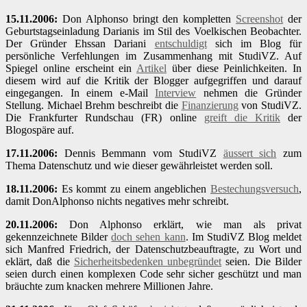
15.11.2006:
Don Alphonso bringt den kompletten
Screenshot
der
Geburtstagseinladung Darianis im Stil des Voelkischen Beobachter.
Der Gründer Ehssan Dariani
entschuldigt
sich im Blog für
persönliche Verfehlungen im Zusammenhang mit StudiVZ. Auf
Spiegel online erscheint ein
Artikel
über diese Peinlichkeiten. In
diesem wird auf die Kritik der Blogger aufgegriffen und darauf
eingegangen. In einem e-Mail
Interview
nehmen die Gründer
Stellung. Michael Brehm beschreibt die
Finanzierung
von StudiVZ.
Die Frankfurter Rundschau (FR) online
greift die Kritik
der
Blogospäre auf.
17.11.2006:
Dennis Bemmann vom StudiVZ
äussert sich
zum
Thema Datenschutz und wie dieser gewährleistet werden soll.
18.11.2006:
Es kommt zu einem angeblichen
Bestechungsversuch
,
damit DonAlphonso nichts negatives mehr schreibt.
20.11.2006:
Don Alphonso erklärt, wie man als privat
gekennzeichnete Bilder
doch sehen kann
. Im StudiVZ Blog meldet
sich Manfred Friedrich, der Datenschutzbeauftragte, zu Wort und
eklärt, daß die
Sicherheitsbedenken unbegründet
seien. Die Bilder
seien durch einen komplexen Code sehr sicher geschützt und man
bräuchte zum knacken mehrere Millionen Jahre.