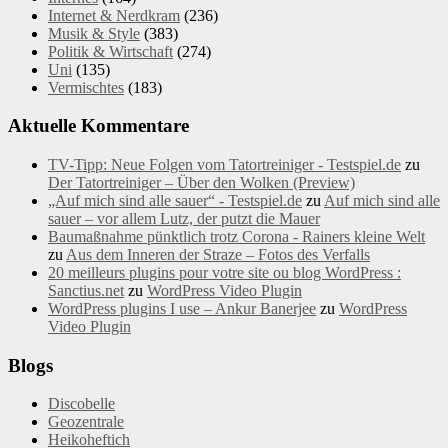
Internet & Nerdkram
(236)
Musik & Style
(383)
Politik & Wirtschaft
(274)
Uni
(135)
Vermischtes
(183)
Aktuelle Kommentare
TV-Tipp: Neue Folgen vom Tatortreiniger - Testspiel.de
zu
Der Tatortreiniger – Über den Wolken (Preview)
„Auf mich sind alle sauer“ - Testspiel.de
zu
Auf mich sind alle
sauer – vor allem Lutz, der putzt die Mauer
Baumaßnahme pünktlich trotz Corona - Rainers kleine Welt
zu
Aus dem Inneren der Straze – Fotos des Verfalls
20 meilleurs plugins pour votre site ou blog WordPress :
Sanctius.net
zu
WordPress Video Plugin
WordPress plugins I use – Ankur Banerjee
zu
WordPress
Video Plugin
Blogs
Discobelle
Geozentrale
Heikoheftich