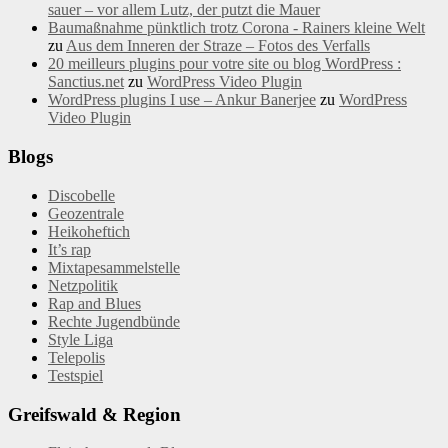
sauer – vor allem Lutz, der putzt die Mauer
Baumaßnahme pünktlich trotz Corona - Rainers kleine Welt
zu
Aus dem Inneren der Straze – Fotos des Verfalls
20 meilleurs plugins pour votre site ou blog WordPress :
Sanctius.net
zu
WordPress Video Plugin
WordPress plugins I use – Ankur Banerjee
zu
WordPress
Video Plugin
Blogs
Discobelle
Geozentrale
Heikoheftich
It’s rap
Mixtapesammelstelle
Netzpolitik
Rap and Blues
Rechte Jugendbünde
Style Liga
Telepolis
Testspiel
Greifswald & Region