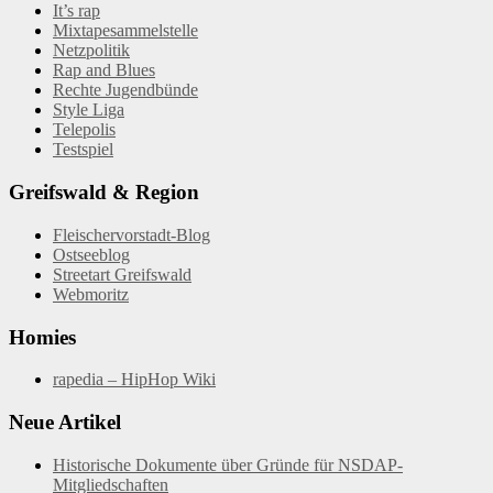
It’s rap
Mixtapesammelstelle
Netzpolitik
Rap and Blues
Rechte Jugendbünde
Style Liga
Telepolis
Testspiel
Greifswald & Region
Fleischervorstadt-Blog
Ostseeblog
Streetart Greifswald
Webmoritz
Homies
rapedia – HipHop Wiki
Neue Artikel
Historische Dokumente über Gründe für NSDAP-
Mitgliedschaften