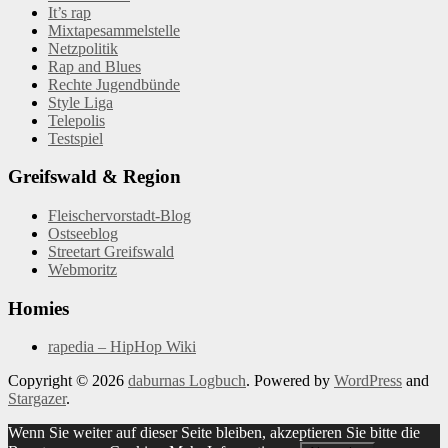
It’s rap
Mixtapesammelstelle
Netzpolitik
Rap and Blues
Rechte Jugendbünde
Style Liga
Telepolis
Testspiel
Greifswald & Region
Fleischervorstadt-Blog
Ostseeblog
Streetart Greifswald
Webmoritz
Homies
rapedia – HipHop Wiki
Copyright © 2026
daburnas Logbuch
. Powered by
WordPress
and
Stargazer
.
Wenn Sie weiter auf dieser Seite bleiben, akzeptieren Sie bitte die