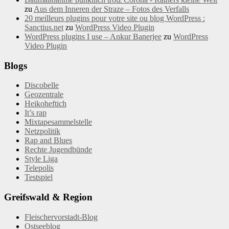
zu
Aus dem Inneren der Straze – Fotos des Verfalls
20 meilleurs plugins pour votre site ou blog WordPress :
Sanctius.net
zu
WordPress Video Plugin
WordPress plugins I use – Ankur Banerjee
zu
WordPress
Video Plugin
Blogs
Discobelle
Geozentrale
Heikoheftich
It’s rap
Mixtapesammelstelle
Netzpolitik
Rap and Blues
Rechte Jugendbünde
Style Liga
Telepolis
Testspiel
Greifswald & Region
Fleischervorstadt-Blog
Ostseeblog