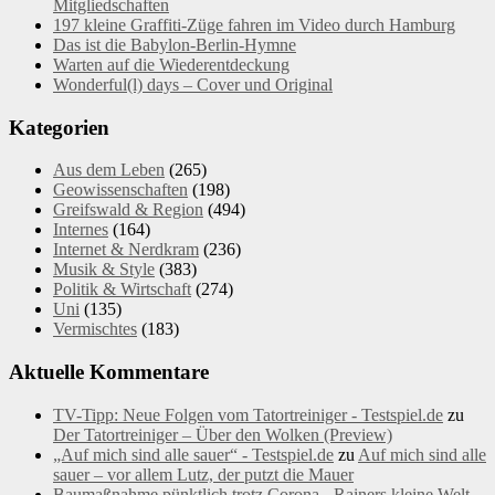
Mitgliedschaften
197 kleine Graffiti-Züge fahren im Video durch Hamburg
Das ist die Babylon-Berlin-Hymne
Warten auf die Wiederentdeckung
Wonderful(l) days – Cover und Original
Kategorien
Aus dem Leben
(265)
Geowissenschaften
(198)
Greifswald & Region
(494)
Internes
(164)
Internet & Nerdkram
(236)
Musik & Style
(383)
Politik & Wirtschaft
(274)
Uni
(135)
Vermischtes
(183)
Aktuelle Kommentare
TV-Tipp: Neue Folgen vom Tatortreiniger - Testspiel.de
zu
Der Tatortreiniger – Über den Wolken (Preview)
„Auf mich sind alle sauer“ - Testspiel.de
zu
Auf mich sind alle
sauer – vor allem Lutz, der putzt die Mauer
Baumaßnahme pünktlich trotz Corona - Rainers kleine Welt