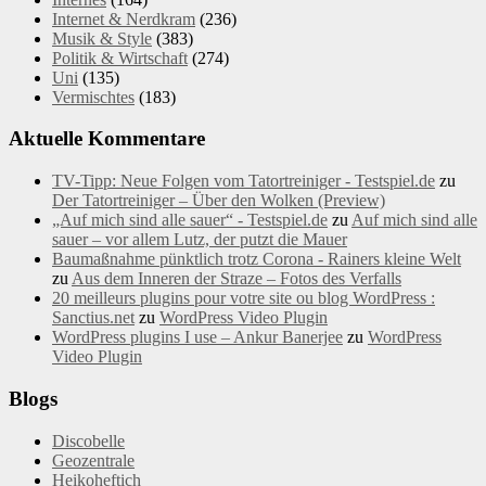
Internet & Nerdkram
(236)
Musik & Style
(383)
Politik & Wirtschaft
(274)
Uni
(135)
Vermischtes
(183)
Aktuelle Kommentare
TV-Tipp: Neue Folgen vom Tatortreiniger - Testspiel.de
zu
Der Tatortreiniger – Über den Wolken (Preview)
„Auf mich sind alle sauer“ - Testspiel.de
zu
Auf mich sind alle
sauer – vor allem Lutz, der putzt die Mauer
Baumaßnahme pünktlich trotz Corona - Rainers kleine Welt
zu
Aus dem Inneren der Straze – Fotos des Verfalls
20 meilleurs plugins pour votre site ou blog WordPress :
Sanctius.net
zu
WordPress Video Plugin
WordPress plugins I use – Ankur Banerjee
zu
WordPress
Video Plugin
Blogs
Discobelle
Geozentrale
Heikoheftich