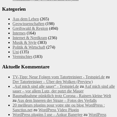
Kategorien
Aus dem Leben
(265)
Geowissenschaften
(198)
Greifswald & Region
(494)
Internes
(164)
Internet & Nerdkram
(236)
Musik & Style
(383)
Politik & Wirtschaft
(274)
Uni
(135)
Vermischtes
(183)
Aktuelle Kommentare
TV-Tipp: Neue Folgen vom Tatortreiniger - Testspiel.de
zu
Der Tatortreiniger – Über den Wolken (Preview)
„Auf mich sind alle sauer“ - Testspiel.de
zu
Auf mich sind alle
sauer – vor allem Lutz, der putzt die Mauer
Baumaßnahme pünktlich trotz Corona - Rainers kleine Welt
zu
Aus dem Inneren der Straze – Fotos des Verfalls
20 meilleurs plugins pour votre site ou blog WordPress :
Sanctius.net
zu
WordPress Video Plugin
WordPress plugins I use – Ankur Banerjee
zu
WordPress