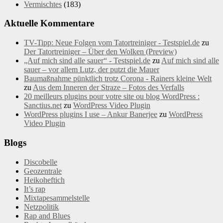
Vermischtes
(183)
Aktuelle Kommentare
TV-Tipp: Neue Folgen vom Tatortreiniger - Testspiel.de
zu
Der Tatortreiniger – Über den Wolken (Preview)
„Auf mich sind alle sauer“ - Testspiel.de
zu
Auf mich sind alle
sauer – vor allem Lutz, der putzt die Mauer
Baumaßnahme pünktlich trotz Corona - Rainers kleine Welt
zu
Aus dem Inneren der Straze – Fotos des Verfalls
20 meilleurs plugins pour votre site ou blog WordPress :
Sanctius.net
zu
WordPress Video Plugin
WordPress plugins I use – Ankur Banerjee
zu
WordPress
Video Plugin
Blogs
Discobelle
Geozentrale
Heikoheftich
It’s rap
Mixtapesammelstelle
Netzpolitik
Rap and Blues