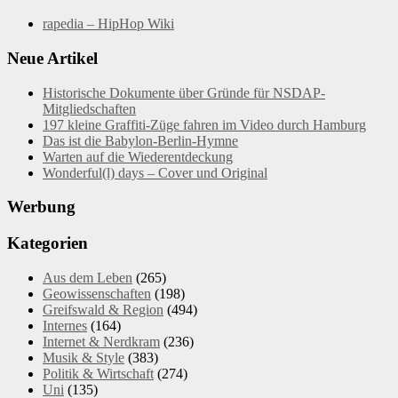
rapedia – HipHop Wiki
Neue Artikel
Historische Dokumente über Gründe für NSDAP-
Mitgliedschaften
197 kleine Graffiti-Züge fahren im Video durch Hamburg
Das ist die Babylon-Berlin-Hymne
Warten auf die Wiederentdeckung
Wonderful(l) days – Cover und Original
Werbung
Kategorien
Aus dem Leben
(265)
Geowissenschaften
(198)
Greifswald & Region
(494)
Internes
(164)
Internet & Nerdkram
(236)
Musik & Style
(383)
Politik & Wirtschaft
(274)
Uni
(135)