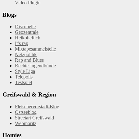
Video Plugin
Blogs
Discobelle
Geozentrale
Heikoheftich
It’s rap
Mixtapesammelstelle
Netzpolitik
Rap and Blues
Rechte Jugendbünde
Style Liga
Telepolis
Testspiel
Greifswald & Region
Fleischervorstadt-Blog
Ostseeblog
Streetart Greifswald
Webmoritz
Homies