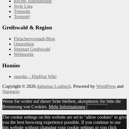
Rechte Jugendbünde
Style Liga
Telepolis
Testspiel
Greifswald & Region
Fleischervorstadt-Blog
Ostseeblog
Streetart Greifswald
Webmoritz
Homies
rapedia – HipHop Wiki
Copyright © 2026
daburnas Logbuch
. Powered by
WordPress
and
Stargazer
.
Wenn Sie weiter auf dieser Seite bleiben, akzeptieren Sie bitte die
Benutzung von Cookies.
Mehr Informationen
Akzeptiert
The cookie settings on this website are set to "allow cookies" to give
you the best browsing experience possible. If you continue to use
this website without changing your cookie settings or you click