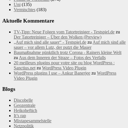
Uni
(135)
Vermischtes
(183)
Aktuelle Kommentare
TV-Tipp: Neue Folgen vom Tatortreiniger - Testspiel.de
zu
Der Tatortreiniger – Über den Wolken (Preview)
„Auf mich sind alle sauer“ - Testspiel.de
zu
Auf mich sind alle
sauer – vor allem Lutz, der putzt die Mauer
Baumaßnahme pünktlich trotz Corona - Rainers kleine Welt
zu
Aus dem Inneren der Straze – Fotos des Verfalls
20 meilleurs plugins pour votre site ou blog WordPress :
Sanctius.net
zu
WordPress Video Plugin
WordPress plugins I use – Ankur Banerjee
zu
WordPress
Video Plugin
Blogs
Discobelle
Geozentrale
Heikoheftich
It’s rap
Mixtapesammelstelle
Netzpolitik