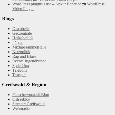
WordPress plugins I use – Ankur Banerjee
zu
WordPress
Video Plugin
Blogs
Discobelle
Geozentrale
Heikoheftich
It’s rap
Mixtapesammelstelle
Netzpolitik
Rap and Blues
Rechte Jugendbünde
Style Liga
Telepolis
Testspiel
Greifswald & Region
Fleischervorstadt-Blog
Ostseeblog
Streetart Greifswald
Webmoritz