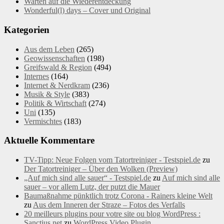
Warten auf die Wiederentdeckung
Wonderful(l) days – Cover und Original
Kategorien
Aus dem Leben
(265)
Geowissenschaften
(198)
Greifswald & Region
(494)
Internes
(164)
Internet & Nerdkram
(236)
Musik & Style
(383)
Politik & Wirtschaft
(274)
Uni
(135)
Vermischtes
(183)
Aktuelle Kommentare
TV-Tipp: Neue Folgen vom Tatortreiniger - Testspiel.de
zu
Der Tatortreiniger – Über den Wolken (Preview)
„Auf mich sind alle sauer“ - Testspiel.de
zu
Auf mich sind alle
sauer – vor allem Lutz, der putzt die Mauer
Baumaßnahme pünktlich trotz Corona - Rainers kleine Welt
zu
Aus dem Inneren der Straze – Fotos des Verfalls
20 meilleurs plugins pour votre site ou blog WordPress :
Sanctius.net
zu
WordPress Video Plugin