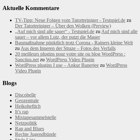
Aktuelle Kommentare
TV-Tipp: Neue Folgen vom Tatortreiniger - Testspiel.de
zu
Der Tatortreiniger – Über den Wolken (Preview)
„Auf mich sind alle sauer“ - Testspiel.de
zu
Auf mich sind alle
sauer – vor allem Lutz, der putzt die Mauer
Baumaßnahme pünktlich trotz Corona - Rainers kleine Welt
zu
Aus dem Inneren der Straze – Fotos des Verfalls
20 meilleurs plugins pour votre site ou blog WordPress :
Sanctius.net
zu
WordPress Video Plugin
WordPress plugins I use – Ankur Banerjee
zu
WordPress
Video Plugin
Blogs
Discobelle
Geozentrale
Heikoheftich
It’s rap
Mixtapesammelstelle
Netzpolitik
Rap and Blues
Rechte Jugendbünde
Style Liga