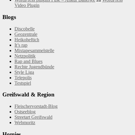
Video Plugin
Blogs
Discobelle
Geozentrale
Heikoheftich
It’s rap
Mixtapesammelstelle
Netzpolitik
Rap and Blues
Rechte Jugendbünde
Style Liga
Telepolis
Testspiel
Greifswald & Region
Fleischervorstadt-Blog
Ostseeblog
Streetart Greifswald
Webmoritz
Homies