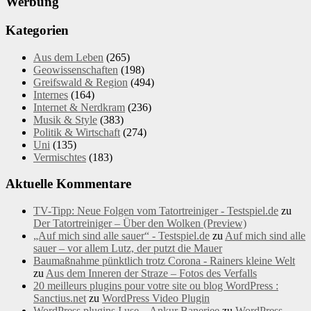
Werbung
Kategorien
Aus dem Leben
(265)
Geowissenschaften
(198)
Greifswald & Region
(494)
Internes
(164)
Internet & Nerdkram
(236)
Musik & Style
(383)
Politik & Wirtschaft
(274)
Uni
(135)
Vermischtes
(183)
Aktuelle Kommentare
TV-Tipp: Neue Folgen vom Tatortreiniger - Testspiel.de
zu
Der Tatortreiniger – Über den Wolken (Preview)
„Auf mich sind alle sauer“ - Testspiel.de
zu
Auf mich sind alle
sauer – vor allem Lutz, der putzt die Mauer
Baumaßnahme pünktlich trotz Corona - Rainers kleine Welt
zu
Aus dem Inneren der Straze – Fotos des Verfalls
20 meilleurs plugins pour votre site ou blog WordPress :
Sanctius.net
zu
WordPress Video Plugin
WordPress plugins I use – Ankur Banerjee
zu
WordPress