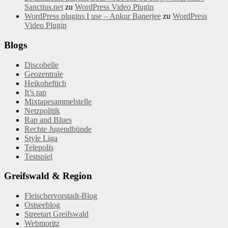
Sanctius.net
zu
WordPress Video Plugin
WordPress plugins I use – Ankur Banerjee
zu
WordPress
Video Plugin
Blogs
Discobelle
Geozentrale
Heikoheftich
It’s rap
Mixtapesammelstelle
Netzpolitik
Rap and Blues
Rechte Jugendbünde
Style Liga
Telepolis
Testspiel
Greifswald & Region
Fleischervorstadt-Blog
Ostseeblog
Streetart Greifswald
Webmoritz