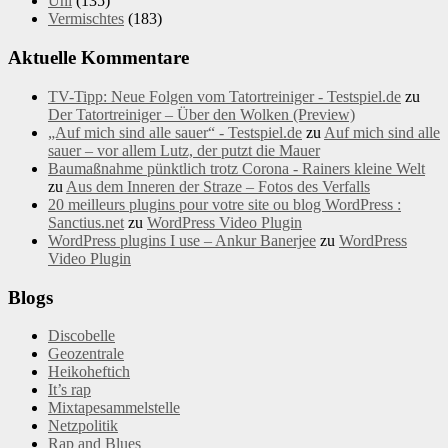
Uni
(135)
Vermischtes
(183)
Aktuelle Kommentare
TV-Tipp: Neue Folgen vom Tatortreiniger - Testspiel.de
zu
Der Tatortreiniger – Über den Wolken (Preview)
„Auf mich sind alle sauer“ - Testspiel.de
zu
Auf mich sind alle
sauer – vor allem Lutz, der putzt die Mauer
Baumaßnahme pünktlich trotz Corona - Rainers kleine Welt
zu
Aus dem Inneren der Straze – Fotos des Verfalls
20 meilleurs plugins pour votre site ou blog WordPress :
Sanctius.net
zu
WordPress Video Plugin
WordPress plugins I use – Ankur Banerjee
zu
WordPress
Video Plugin
Blogs
Discobelle
Geozentrale
Heikoheftich
It’s rap
Mixtapesammelstelle
Netzpolitik
Rap and Blues