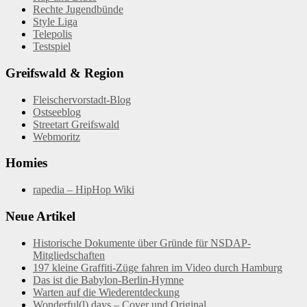
Rechte Jugendbünde
Style Liga
Telepolis
Testspiel
Greifswald & Region
Fleischervorstadt-Blog
Ostseeblog
Streetart Greifswald
Webmoritz
Homies
rapedia – HipHop Wiki
Neue Artikel
Historische Dokumente über Gründe für NSDAP-
Mitgliedschaften
197 kleine Graffiti-Züge fahren im Video durch Hamburg
Das ist die Babylon-Berlin-Hymne
Warten auf die Wiederentdeckung
Wonderful(l) days – Cover und Original