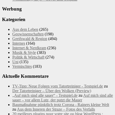
Werbung
Kategorien
Aus dem Leben
(265)
Geowissenschaften
(198)
Greifswald & Region
(494)
Internes
(164)
Internet & Nerdkram
(236)
Musik & Style
(383)
Politik & Wirtschaft
(274)
Uni
(135)
Vermischtes
(183)
Aktuelle Kommentare
TV-Tipp: Neue Folgen vom Tatortreiniger - Testspiel.de
zu
Der Tatortreiniger – Über den Wolken (Preview)
„Auf mich sind alle sauer“ - Testspiel.de
zu
Auf mich sind alle
sauer – vor allem Lutz, der putzt die Mauer
Baumaßnahme pünktlich trotz Corona - Rainers kleine Welt
zu
Aus dem Inneren der Straze – Fotos des Verfalls
20 meilleurs plugins pour votre site ou blog WordPress :