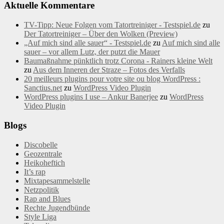
Aktuelle Kommentare
TV-Tipp: Neue Folgen vom Tatortreiniger - Testspiel.de
zu
Der Tatortreiniger – Über den Wolken (Preview)
„Auf mich sind alle sauer“ - Testspiel.de
zu
Auf mich sind alle
sauer – vor allem Lutz, der putzt die Mauer
Baumaßnahme pünktlich trotz Corona - Rainers kleine Welt
zu
Aus dem Inneren der Straze – Fotos des Verfalls
20 meilleurs plugins pour votre site ou blog WordPress :
Sanctius.net
zu
WordPress Video Plugin
WordPress plugins I use – Ankur Banerjee
zu
WordPress
Video Plugin
Blogs
Discobelle
Geozentrale
Heikoheftich
It’s rap
Mixtapesammelstelle
Netzpolitik
Rap and Blues
Rechte Jugendbünde
Style Liga