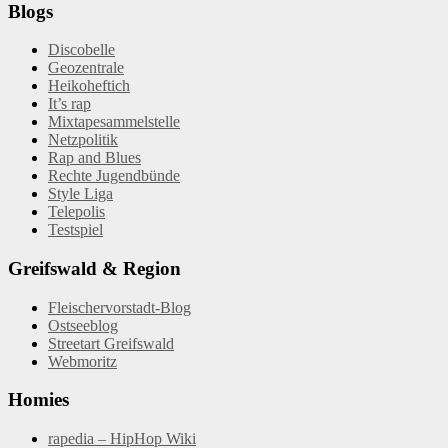
Blogs
Discobelle
Geozentrale
Heikoheftich
It’s rap
Mixtapesammelstelle
Netzpolitik
Rap and Blues
Rechte Jugendbünde
Style Liga
Telepolis
Testspiel
Greifswald & Region
Fleischervorstadt-Blog
Ostseeblog
Streetart Greifswald
Webmoritz
Homies
rapedia – HipHop Wiki