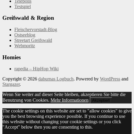
Telepolis
Testspiel
Greifswald & Region
Fleischervorstadt-Blog
Ostseeblog
Streetart Greifswald
Webmoritz
Homies
rapedia – HipHop Wiki
Copyright © 2026
daburnas Logbuch
. Powered by
WordPress
and
Stargazer
.
Wenn Sie weiter auf dieser Seite bleiben, akzeptieren Sie bitte die
Benutzung von Cookies.
Mehr Informationen
Akzeptiert
The cookie settings on this website are set to "allow cookies" to give
you the best browsing experience possible. If you continue to use
this website without changing your cookie settings or you click
"Accept" below then you are consenting to this.