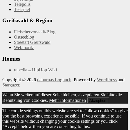
Telepolis
Testspiel
Greifswald & Region
Fleischervorstadt-Blog
Ostseeblog
Streetart Greifswald
Webmoritz
Homies
rapedia – HipHop Wiki
Copyright © 2026
daburnas Logbuch
. Powered by
WordPress
and
Stargazer
.
Wenn Sie weiter auf dieser Seite bleiben, akzeptieren Sie bitte die
Benutzung von Cookies.
Mehr Informationen
Akzeptiert
The cookie settings on this website are set to "allow cookies" to give
you the best browsing experience possible. If you continue to use
this website without changing your cookie settings or you click
"Accept" below then you are consenting to this.