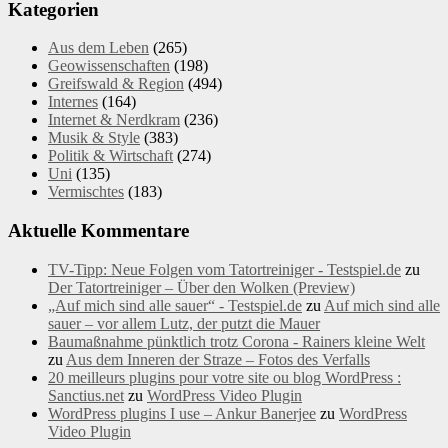
Kategorien
Aus dem Leben
(265)
Geowissenschaften
(198)
Greifswald & Region
(494)
Internes
(164)
Internet & Nerdkram
(236)
Musik & Style
(383)
Politik & Wirtschaft
(274)
Uni
(135)
Vermischtes
(183)
Aktuelle Kommentare
TV-Tipp: Neue Folgen vom Tatortreiniger - Testspiel.de
zu
Der Tatortreiniger – Über den Wolken (Preview)
„Auf mich sind alle sauer“ - Testspiel.de
zu
Auf mich sind alle
sauer – vor allem Lutz, der putzt die Mauer
Baumaßnahme pünktlich trotz Corona - Rainers kleine Welt
zu
Aus dem Inneren der Straze – Fotos des Verfalls
20 meilleurs plugins pour votre site ou blog WordPress :
Sanctius.net
zu
WordPress Video Plugin
WordPress plugins I use – Ankur Banerjee
zu
WordPress
Video Plugin