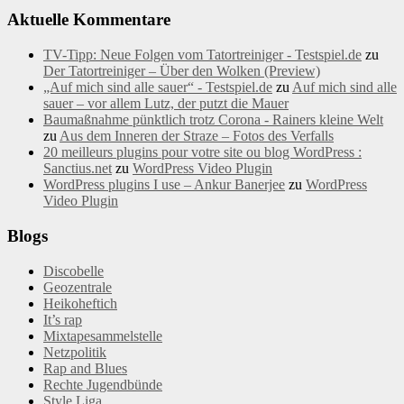
Aktuelle Kommentare
TV-Tipp: Neue Folgen vom Tatortreiniger - Testspiel.de
zu
Der Tatortreiniger – Über den Wolken (Preview)
„Auf mich sind alle sauer“ - Testspiel.de
zu
Auf mich sind alle
sauer – vor allem Lutz, der putzt die Mauer
Baumaßnahme pünktlich trotz Corona - Rainers kleine Welt
zu
Aus dem Inneren der Straze – Fotos des Verfalls
20 meilleurs plugins pour votre site ou blog WordPress :
Sanctius.net
zu
WordPress Video Plugin
WordPress plugins I use – Ankur Banerjee
zu
WordPress
Video Plugin
Blogs
Discobelle
Geozentrale
Heikoheftich
It’s rap
Mixtapesammelstelle
Netzpolitik
Rap and Blues
Rechte Jugendbünde
Style Liga