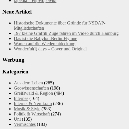
rapedia – HipHop Wiki
Neue Artikel
Historische Dokumente über Gründe für NSDAP-
Mitgliedschaften
197 kleine Graffiti-Züge fahren im Video durch Hamburg
Das ist die Babylon-Berlin-Hymne
Warten auf die Wiederentdeckung
Wonderful(l) days – Cover und Original
Werbung
Kategorien
Aus dem Leben
(265)
Geowissenschaften
(198)
Greifswald & Region
(494)
Internes
(164)
Internet & Nerdkram
(236)
Musik & Style
(383)
Politik & Wirtschaft
(274)
Uni
(135)
Vermischtes
(183)