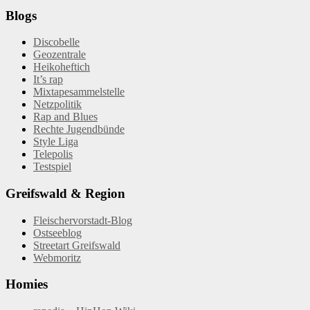
Blogs
Discobelle
Geozentrale
Heikoheftich
It’s rap
Mixtapesammelstelle
Netzpolitik
Rap and Blues
Rechte Jugendbünde
Style Liga
Telepolis
Testspiel
Greifswald & Region
Fleischervorstadt-Blog
Ostseeblog
Streetart Greifswald
Webmoritz
Homies