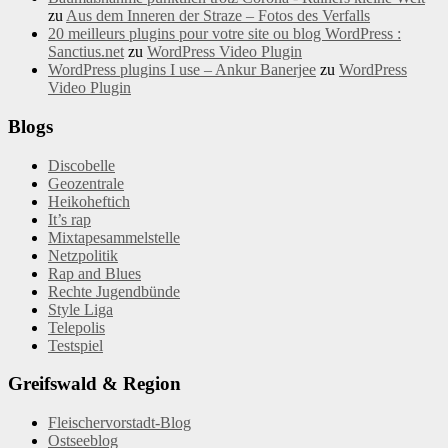
zu
Aus dem Inneren der Straze – Fotos des Verfalls
20 meilleurs plugins pour votre site ou blog WordPress :
Sanctius.net
zu
WordPress Video Plugin
WordPress plugins I use – Ankur Banerjee
zu
WordPress
Video Plugin
Blogs
Discobelle
Geozentrale
Heikoheftich
It’s rap
Mixtapesammelstelle
Netzpolitik
Rap and Blues
Rechte Jugendbünde
Style Liga
Telepolis
Testspiel
Greifswald & Region
Fleischervorstadt-Blog
Ostseeblog