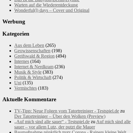
Warten auf die Wiederentdeckung
Wonderful(l) days – Cover und Original
Werbung
Kategorien
Aus dem Leben
(265)
Geowissenschaften
(198)
Greifswald & Region
(494)
Internes
(164)
Internet & Nerdkram
(236)
Musik & Style
(383)
Politik & Wirtschaft
(274)
Uni
(135)
Vermischtes
(183)
Aktuelle Kommentare
TV-Tipp: Neue Folgen vom Tatortreiniger - Testspiel.de
zu
Der Tatortreiniger – Über den Wolken (Preview)
„Auf mich sind alle sauer“ - Testspiel.de
zu
Auf mich sind alle
sauer – vor allem Lutz, der putzt die Mauer
Baumaßnahme pünktlich trotz Corona - Rainers kleine Welt