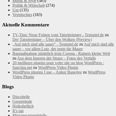
Musik & Style
(383)
Politik & Wirtschaft
(274)
Uni
(135)
Vermischtes
(183)
Aktuelle Kommentare
TV-Tipp: Neue Folgen vom Tatortreiniger - Testspiel.de
zu
Der Tatortreiniger – Über den Wolken (Preview)
„Auf mich sind alle sauer“ - Testspiel.de
zu
Auf mich sind alle
sauer – vor allem Lutz, der putzt die Mauer
Baumaßnahme pünktlich trotz Corona - Rainers kleine Welt
zu
Aus dem Inneren der Straze – Fotos des Verfalls
20 meilleurs plugins pour votre site ou blog WordPress :
Sanctius.net
zu
WordPress Video Plugin
WordPress plugins I use – Ankur Banerjee
zu
WordPress
Video Plugin
Blogs
Discobelle
Geozentrale
Heikoheftich
It’s rap
Mixtapesammelstelle