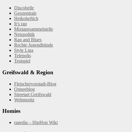
Discobelle
Geozentrale
Heikoheftich
It’s rap
Mixtapesammelstelle
Netzpolitik
Rap and Blues
Rechte Jugendbünde
Style Liga
Telepolis
Testspiel
Greifswald & Region
Fleischervorstadt-Blog
Ostseeblog
Streetart Greifswald
Webmoritz
Homies
rapedia – HipHop Wiki