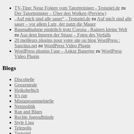
TV-Tipp: Neue Folgen vom Tatortreiniger - Testspiel.de
zu
Der Tatortreiniger – Über den Wolken (Preview)
„Auf mich sind alle sauer“ - Testspiel.de
zu
Auf mich sind alle
sauer – vor allem Lutz, der putzt die Mauer
Baumaßnahme pünktlich trotz Corona - Rainers kleine Welt
zu
Aus dem Inneren der Straze – Fotos des Verfalls
20 meilleurs plugins pour votre site ou blog WordPress :
Sanctius.net
zu
WordPress Video Plugin
WordPress plugins I use – Ankur Banerjee
zu
WordPress
Video Plugin
Blogs
Discobelle
Geozentrale
Heikoheftich
It’s rap
Mixtapesammelstelle
Netzpolitik
Rap and Blues
Rechte Jugendbünde
Style Liga
Telepolis
Testspiel