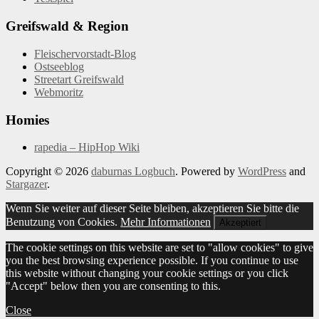
Greifswald & Region
Fleischervorstadt-Blog
Ostseeblog
Streetart Greifswald
Webmoritz
Homies
rapedia – HipHop Wiki
Copyright © 2026
daburnas Logbuch
. Powered by
WordPress
and
Stargazer
.
Wenn Sie weiter auf dieser Seite bleiben, akzeptieren Sie bitte die
Benutzung von Cookies.
Mehr Informationen
Akzeptiert
The cookie settings on this website are set to "allow cookies" to give
you the best browsing experience possible. If you continue to use
this website without changing your cookie settings or you click
"Accept" below then you are consenting to this.
Close