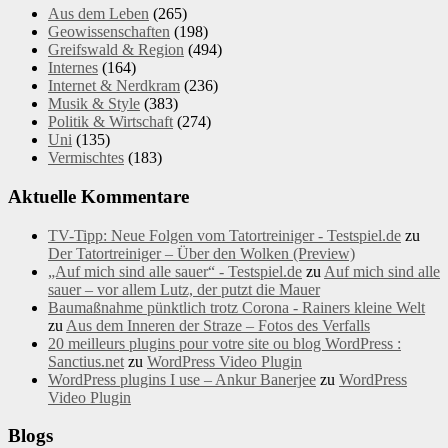
Aus dem Leben
(265)
Geowissenschaften
(198)
Greifswald & Region
(494)
Internes
(164)
Internet & Nerdkram
(236)
Musik & Style
(383)
Politik & Wirtschaft
(274)
Uni
(135)
Vermischtes
(183)
Aktuelle Kommentare
TV-Tipp: Neue Folgen vom Tatortreiniger - Testspiel.de
zu
Der Tatortreiniger – Über den Wolken (Preview)
„Auf mich sind alle sauer“ - Testspiel.de
zu
Auf mich sind alle
sauer – vor allem Lutz, der putzt die Mauer
Baumaßnahme pünktlich trotz Corona - Rainers kleine Welt
zu
Aus dem Inneren der Straze – Fotos des Verfalls
20 meilleurs plugins pour votre site ou blog WordPress :
Sanctius.net
zu
WordPress Video Plugin
WordPress plugins I use – Ankur Banerjee
zu
WordPress
Video Plugin
Blogs