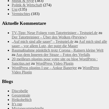
Musik & Style
(383)
Politik & Wirtschaft
(274)
Uni
(135)
Vermischtes
(183)
Aktuelle Kommentare
TV-Tipp: Neue Folgen vom Tatortreiniger - Testspiel.de
zu
Der Tatortreiniger – Über den Wolken (Preview)
„Auf mich sind alle sauer“ - Testspiel.de
zu
Auf mich sind alle
sauer – vor allem Lutz, der putzt die Mauer
Baumaßnahme pünktlich trotz Corona - Rainers kleine Welt
zu
Aus dem Inneren der Straze – Fotos des Verfalls
20 meilleurs plugins pour votre site ou blog WordPress :
Sanctius.net
zu
WordPress Video Plugin
WordPress plugins I use – Ankur Banerjee
zu
WordPress
Video Plugin
Blogs
Discobelle
Geozentrale
Heikoheftich
It’s rap
Mixtapesammelstelle