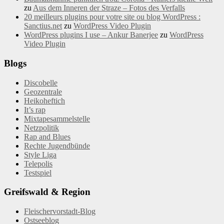
zu
Aus dem Inneren der Straze – Fotos des Verfalls
20 meilleurs plugins pour votre site ou blog WordPress :
Sanctius.net
zu
WordPress Video Plugin
WordPress plugins I use – Ankur Banerjee
zu
WordPress
Video Plugin
Blogs
Discobelle
Geozentrale
Heikoheftich
It’s rap
Mixtapesammelstelle
Netzpolitik
Rap and Blues
Rechte Jugendbünde
Style Liga
Telepolis
Testspiel
Greifswald & Region
Fleischervorstadt-Blog
Ostseeblog