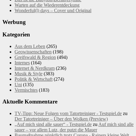
Warten auf die Wiederentdeckung
Wonderful(l) days – Cover und Original
Werbung
Kategorien
Aus dem Leben
(265)
Geowissenschaften
(198)
Greifswald & Region
(494)
Internes
(164)
Internet & Nerdkram
(236)
Musik & Style
(383)
Politik & Wirtschaft
(274)
Uni
(135)
Vermischtes
(183)
Aktuelle Kommentare
TV-Tipp: Neue Folgen vom Tatortreiniger - Testspiel.de
zu
Der Tatortreiniger – Über den Wolken (Preview)
„Auf mich sind alle sauer“ - Testspiel.de
zu
Auf mich sind alle
sauer – vor allem Lutz, der putzt die Mauer
Baumaßnahme pünktlich trotz Corona - Rainers kleine Welt